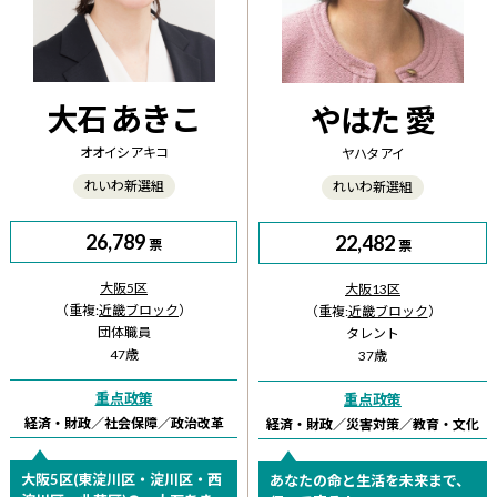
大石 あきこ
やはた 愛
オオイシ アキコ
ヤハタ アイ
れいわ新選組
れいわ新選組
26,789
22,482
票
票
大阪5区
大阪13区
（重複:
近畿ブロック
）
（重複:
近畿ブロック
）
団体職員
タレント
47歳
37歳
重点政策
重点政策
経済・財政
／
社会保障
／
政治改革
経済・財政
／
災害対策
／
教育・文化
大阪5区(東淀川区・淀川区・西
あなたの命と生活を未来まで、