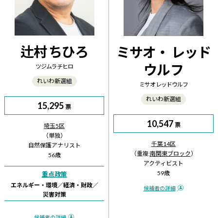
辻村 ちひろ
ミサオ・ レッド
ウルフ
ツジムラ チヒロ
れいわ新選組
ミサオ レッドウルフ
れいわ新選組
15,295
票
10,547
票
埼玉5区
（単独）
千葉14区
自然保護アナリスト
（重複:
南関東ブロック
）
56歳
アクティビスト
59歳
重点政策
エネルギー・
環境
／
経済・財政
／
候補者の詳細
災害対策
候補者の詳細