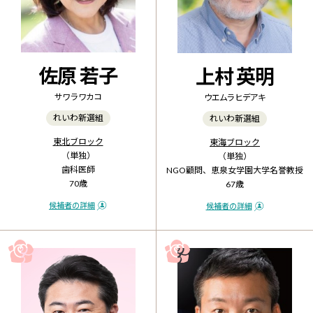
佐原 若子
上村 英明
サワラ ワカコ
ウエムラ ヒデアキ
れいわ新選組
れいわ新選組
東北ブロック
東海ブロック
（単独）
（単独）
歯科医師
NGO顧問、恵泉女学園大学名誉教授
70歳
67歳
候補者の詳細
候補者の詳細