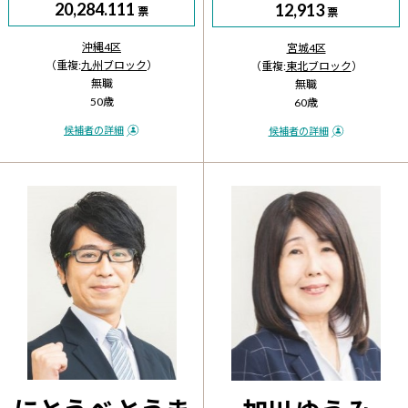
20,284.111
12,913
票
票
沖縄4区
宮城4区
（重複:
九州ブロック
）
（重複:
東北ブロック
）
無職
無職
50歳
60歳
候補者の詳細
候補者の詳細