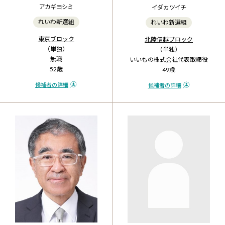
アカギ ヨシミ
イダ カツイチ
れいわ新選組
れいわ新選組
東京ブロック
北陸信越ブロック
（単独）
（単独）
無職
いいもの株式会社代表取締役
52歳
49歳
候補者の詳細
候補者の詳細