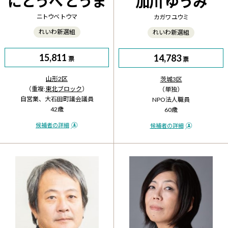
にとうべ とうま
加川 ゆうみ
ニトウベ トウマ
カガワ ユウミ
れいわ新選組
れいわ新選組
15,811
14,783
票
票
山形2区
茨城3区
（重複:
東北ブロック
）
（単独）
自営業、大石田町議会議員
NPO法人職員
42歳
60歳
候補者の詳細
候補者の詳細