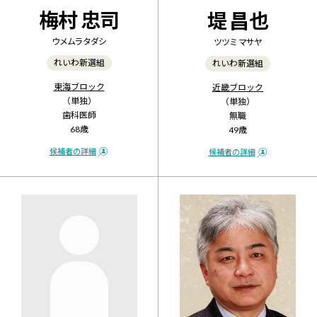
梅村 忠司
堤 昌也
ウメムラ タダシ
ツツミ マサヤ
れいわ新選組
れいわ新選組
東海ブロック
近畿ブロック
（単独）
（単独）
歯科医師
無職
68歳
49歳
候補者の詳細
候補者の詳細