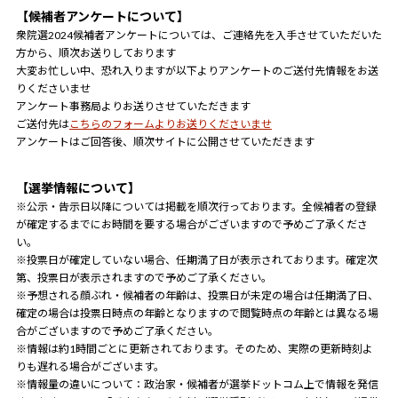
【候補者アンケートについて】
衆院選2024候補者アンケートについては、ご連絡先を入手させていただいた
方から、順次お送りしております
大変お忙しい中、恐れ入りますが以下よりアンケートのご送付先情報をお送
りくださいませ
アンケート事務局よりお送りさせていただきます
ご送付先は
こちらのフォームよりお送りくださいませ
アンケートはご回答後、順次サイトに公開させていただきます
【選挙情報について】
※公示・告示日以降については掲載を順次行っております。全候補者の登録
が確定するまでにお時間を要する場合がございますので予めご了承くださ
い。
※投票日が確定していない場合、任期満了日が表示されております。確定次
第、投票日が表示されますので予めご了承ください。
※予想される顔ぶれ・候補者の年齢は、投票日が未定の場合は任期満了日、
確定の場合は投票日時点の年齢となりますので閲覧時点の年齢とは異なる場
合がございますので予めご了承ください。
※情報は約1時間ごとに更新されております。そのため、実際の更新時刻よ
りも遅れる場合がございます。
※情報量の違いについて：政治家・候補者が選挙ドットコム上で情報を発信