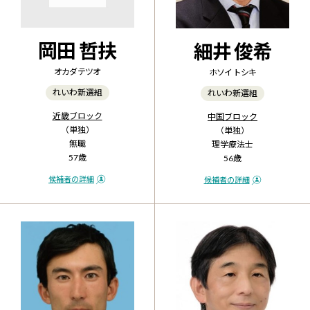
岡田 哲扶
細井 俊希
オカダ テツオ
ホソイ トシキ
れいわ新選組
れいわ新選組
近畿ブロック
中国ブロック
（単独）
（単独）
無職
理学療法士
57歳
56歳
候補者の詳細
候補者の詳細