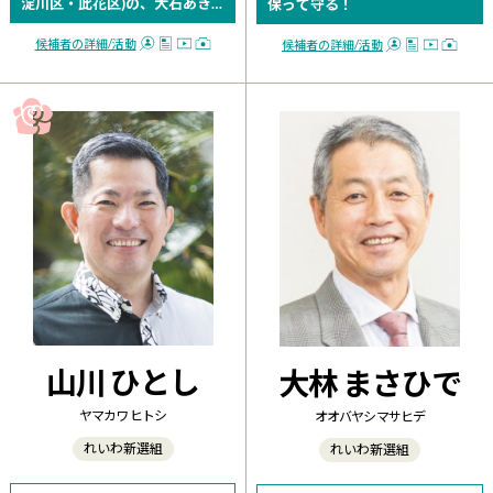
淀川区・此花区)の、大石あき
保って守る！
こです。 消費税廃止で経済底上
げ！ 万博・カジノ...
候補者の詳細
/活動
候補者の詳細
/活動
山川 ひとし
大林 まさひで
ヤマカワ ヒトシ
オオバヤシ マサヒデ
れいわ新選組
れいわ新選組