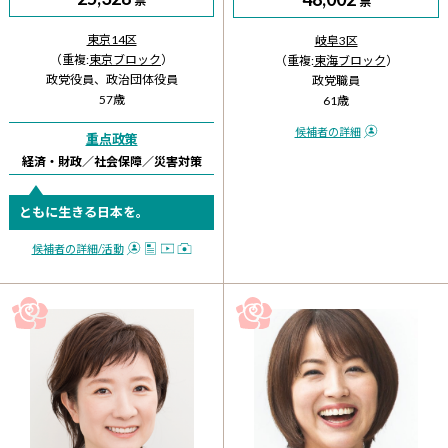
票
票
東京14区
岐阜3区
（重複:
東京ブロック
）
（重複:
東海ブロック
）
政党役員、政治団体役員
政党職員
57歳
61歳
候補者の詳細
重点政策
経済・財政
／
社会保障
／
災害対策
ともに生きる日本を。
候補者の詳細
/活動