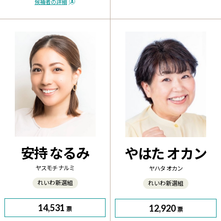
候補者の詳細
安持 なるみ
やはた オカン
ヤスモチ ナルミ
ヤハタ オカン
れいわ新選組
れいわ新選組
14,531
12,920
票
票