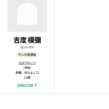
吉度 模彌
ヨシド モヤ
れいわ新選組
九州ブロック
（単独）
無職／吉は土に口
34歳
候補者の詳細