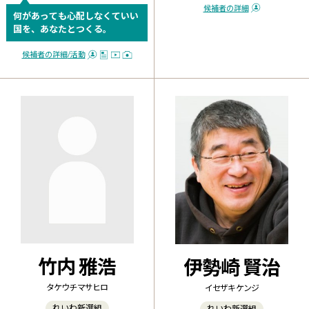
候補者の詳細
何があっても心配しなくていい
国を、あなたとつくる。
候補者の詳細
/活動
竹内 雅浩
伊勢崎 賢治
タケウチ マサヒロ
イセザキ ケンジ
れいわ新選組
れいわ新選組