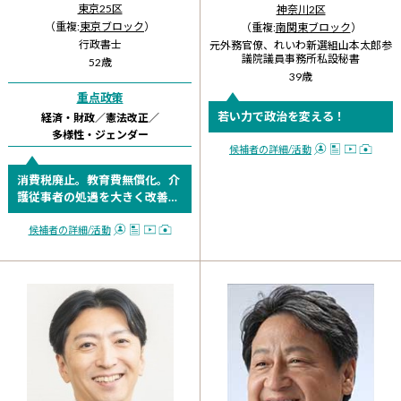
東京25区
神奈川2区
（重複:
東京ブロック
）
（重複:
南関東ブロック
）
行政書士
元外務官僚、れいわ新選組山本太郎参
議院議員事務所私設秘書
52歳
39歳
重点政策
若い力で政治を変える！
経済・財政
／
憲法改正
／
多様性・
ジェンダー
候補者の詳細
/活動
消費税廃止。教育費無償化。介
護従事者の処遇を大きく改善。
多様性のパワーで裏金軍団をは
じき飛ばして参ります！
候補者の詳細
/活動