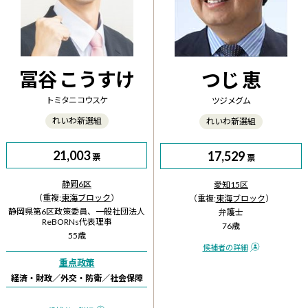
冨谷 こうすけ
つじ 恵
トミタニ コウスケ
ツジ メグム
れいわ新選組
れいわ新選組
21,003
17,529
票
票
静岡6区
愛知15区
（重複:
東海ブロック
）
（重複:
東海ブロック
）
静岡県第6区政策委員、一般社団法人
弁護士
ReBORNs代表理事
76歳
55歳
候補者の詳細
重点政策
経済・財政
／
外交・防衛
／
社会保障