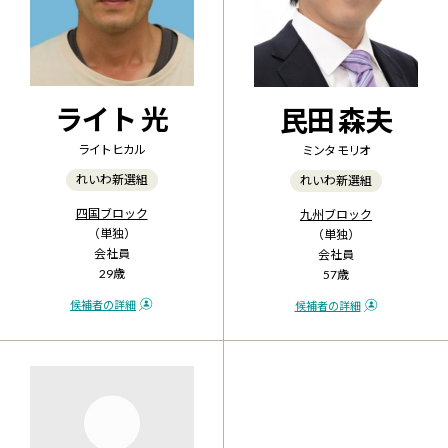
ライト 光
民田 森夫
ライト ヒカル
ミンタ モリオ
れいわ新選組
れいわ新選組
四国ブロック
九州ブロック
（単独）
（単独）
会社員
会社員
29歳
57歳
候補者の詳細
候補者の詳細