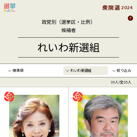
衆院選
2024
政党別（選挙区・比例）
候補者
れいわ新選組
絞り込み
35人/全35人
年齢
〜
クリア