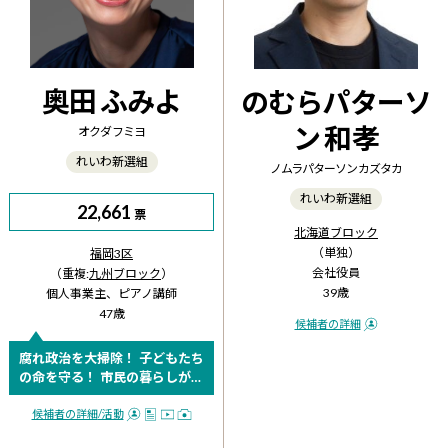
奥田 ふみよ
のむらパターソ
ン 和孝
オクダ フミヨ
れいわ新選組
ノムラパターソン カズタカ
れいわ新選組
22,661
票
北海道ブロック
（単独）
福岡3区
会社役員
（重複:
九州ブロック
）
39歳
個人事業主、ピアノ講師
47歳
候補者の詳細
腐れ政治を大掃除！ 子どもたち
の命を守る！ 市民の暮らしが最
優先！
候補者の詳細
/活動