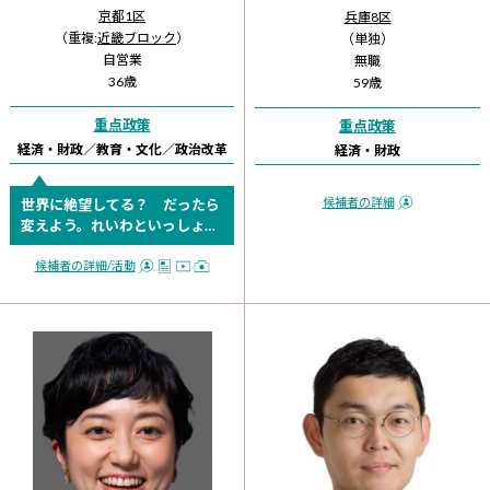
京都1区
兵庫8区
（重複:
近畿ブロック
）
（単独）
自営業
無職
36歳
59歳
重点政策
重点政策
経済・財政
／
教育・文化
／
政治改革
経済・財政
候補者の詳細
世界に絶望してる？ だったら
変えよう。れいわといっしょ
に。
候補者の詳細
/活動