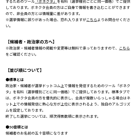
するためのツール
「ボネクタ」
を有料（選挙種別ごとに同一価格）でご提供
しております。ボネクタ会員の方はご自身で情報を書き込むことができます
ので、非会員の方とは情報量に差があります。
※選挙情報に誤りがあった場合、恐れ入りますが
こちら
よりお問合せくださ
い。
【候補者・政治家の方へ】
※政治家・候補者情報の掲載や変更等は無料で承っておりますので、
こちら
をご確認ください。
【並び順について】
●標準とは
政治家・候補者が選挙ドットコム上で情報を発信するためのツール「ボネク
タ」を有料（選挙種別ごとに同一価格）でご提供しております。標準タブで
は、ボネクタ会員の方を優先的に表示し、会員が複数いらっしゃる場合はネ
ット上での情報発信に熱心な方が上位に表示されるよう、独自のアルゴリズ
ムを設定しております。
終了した選挙については、順次得票数順に表示されます。
●50音順とは
候補者のお名前の五十音順になります