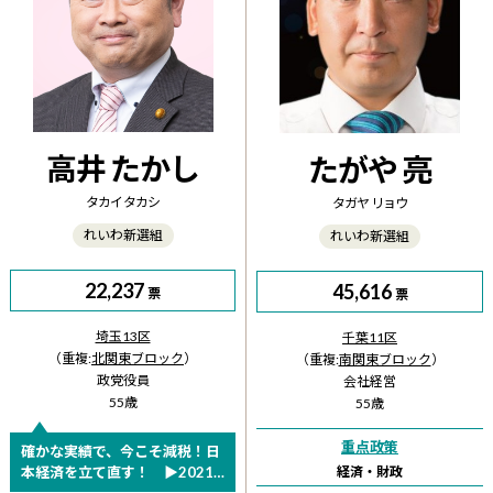
高井 たかし
たがや 亮
タカイ タカシ
タガヤ リョウ
れいわ新選組
れいわ新選組
22,237
45,616
票
票
埼玉13区
千葉11区
（重複:
北関東ブロック
）
（重複:
南関東ブロック
）
政党役員
会社経営
55歳
55歳
重点政策
確かな実績で、今こそ減税！日
本経済を立て直す！ ▶2021
経済・財政