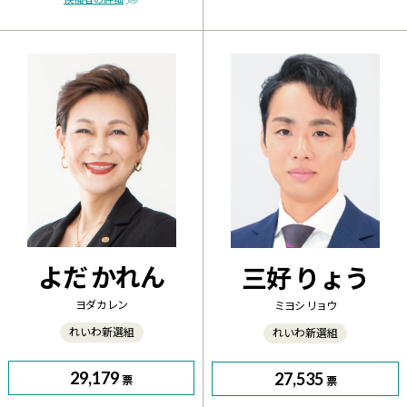
よだ かれん
三好 りょう
ヨダ カレン
ミヨシ リョウ
れいわ新選組
れいわ新選組
29,179
27,535
票
票