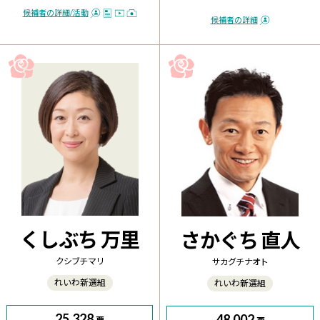
年通常国会全衆議院議員中第1
位。「動物愛護法」「教育...
候補者の詳細
/活動
候補者の詳細
くしぶち 万里
さかぐち 直人
クシブチ マリ
サカグチ ナオト
れいわ新選組
れいわ新選組
25,328
48,002