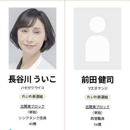
長谷川 ういこ
前田 健司
ハセガワ ウイコ
マエダ ケンジ
れいわ新選組
れいわ新選組
北関東ブロック
北関東ブロック
（単独）
（単独）
シンクタンク役員
政党職員
43歳
56歳