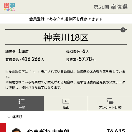
衆院選
第51回
会員登録
であなたの選挙区を保存できます
神奈川18区
1
6
議席数 :
議席
候補者数
:
人
416,266
57.78
有権者数 :
人
投票率 :
%
※投票数の下に「（）」表示されている数値は、当該選挙区の得票率を表していま
す。
※掲載されている得票数で小数点がある場合は、選挙管理委員会発表の公式データ
に準拠し、按分された数字になります。
一覧
動画
アンケート比較
76,615
やまぎわ 大志郎