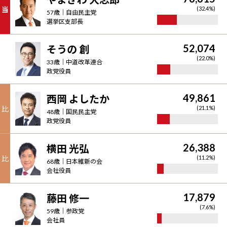
当
(
32.4
%)
57
歳｜
自由民主党
選挙区支部長
52,074
そうの 創
(
22.0
%)
33
歳｜
中道改革連合
政党役員
49,861
西岡 よしたか
比
(
21.1
%)
48
歳｜
国民民主党
政党役員
26,388
横田 光弘
比
(
11.2
%)
68
歳｜
日本維新の会
会社役員
17,879
藤田 修一
(
7.6
%)
59
歳｜
参政党
会社員