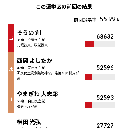
この選挙区の前回の結果
55.99
前回投票率 :
%
そうの 創
68632
当
31
歳｜
立憲民主党
元銀行員、政党役員
西岡 よしたか
52596
47
歳｜
国民民主党
比
国民民主党衆議院神奈川県第18区総支部
長
やまぎわ 大志郎
52593
比
56
歳｜
自由民主党
選挙区支部長
横田 光弘
27727