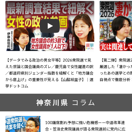
Play
【データでみる政治の男女平等】2026衆院選で見
【第二弾】衆院選2
えた世論と国会議員のズレ／鹿児島で女性躍進の訳
厳選した「凄かっ
／都道府県別ジェンダー指数を紐解くと「地方議会
ったあの選挙との
から底上げ」の重要性が見える【山脇絵里子】｜選
自視点で徹底分析
挙ドットコム
神奈川県
コラム
100議席割れ予想に強い危機感ーー中道改革連
合・笠浩史衆院議員が語る衆院選前に党内に広