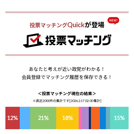
Quick
が登場
投票マッチング
あなたと考えが近い政党がわかる！
会員登録でマッチング履歴を保存できる！
＜投票マッチング現在の結果＞
※直近2000件の集計です[
2026.2.17 02:00
集計]
12
%
21
%
18
%
15
%