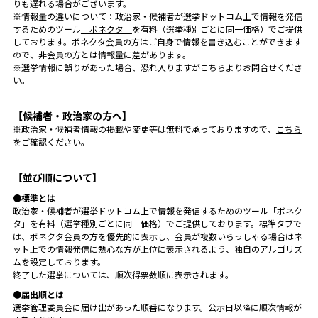
りも遅れる場合がございます。
※情報量の違いについて：政治家・候補者が選挙ドットコム上で情報を発信
するためのツール
「ボネクタ」
を有料（選挙種別ごとに同一価格）でご提供
しております。ボネクタ会員の方はご自身で情報を書き込むことができます
ので、非会員の方とは情報量に差があります。
※選挙情報に誤りがあった場合、恐れ入りますが
こちら
よりお問合せくださ
い。
【候補者・政治家の方へ】
※政治家・候補者情報の掲載や変更等は無料で承っておりますので、
こちら
をご確認ください。
【並び順について】
●標準とは
政治家・候補者が選挙ドットコム上で情報を発信するためのツール「ボネク
タ」を有料（選挙種別ごとに同一価格）でご提供しております。標準タブで
は、ボネクタ会員の方を優先的に表示し、会員が複数いらっしゃる場合はネ
ット上での情報発信に熱心な方が上位に表示されるよう、独自のアルゴリズ
ムを設定しております。
終了した選挙については、順次得票数順に表示されます。
●届出順とは
選挙管理委員会に届け出があった順番になります。公示日以降に順次情報が