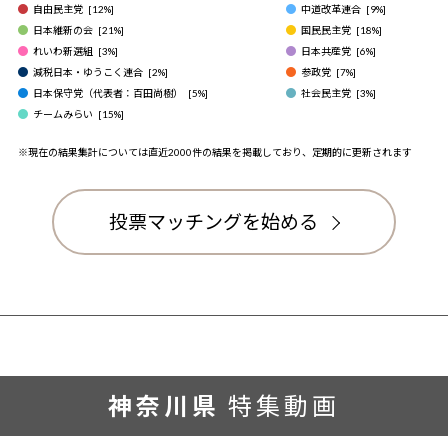
自由民主党
[
12
%]
中道改革連合
[
9
%]
日本維新の会
[
21
%]
国民民主党
[
18
%]
れいわ新選組
[
3
%]
日本共産党
[
6
%]
減税日本・ゆうこく連合
[
2
%]
参政党
[
7
%]
日本保守党（代表者：百田尚樹）
[
5
%]
社会民主党
[
3
%]
チームみらい
[
15
%]
※現在の結果集計については直近2000件の結果を掲載しており、定期的に更新されます
投票マッチングを始める
神奈川県
特集動画