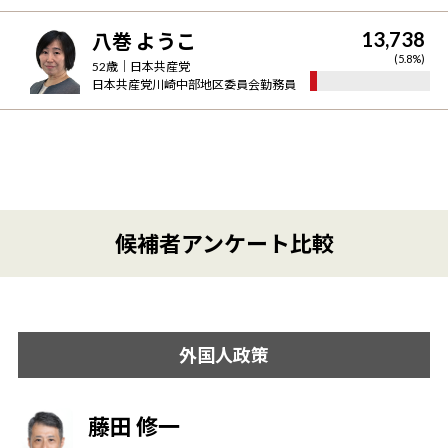
13,738
八巻 ようこ
(
5.8
%)
52
歳｜
日本共産党
日本共産党川崎中部地区委員会勤務員
候補者アンケート比較
外国人政策
藤田 修一