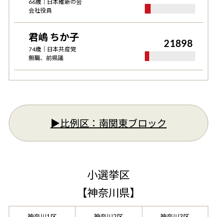
66
歳｜
日本維新の会
会社役員
君嶋 ちか子
21898
74
歳｜
日本共産党
無職、前県議
▶︎比例区：
南関東ブロック
小選挙区
【
神奈川県
】
神奈川1区
神奈川2区
神奈川3区