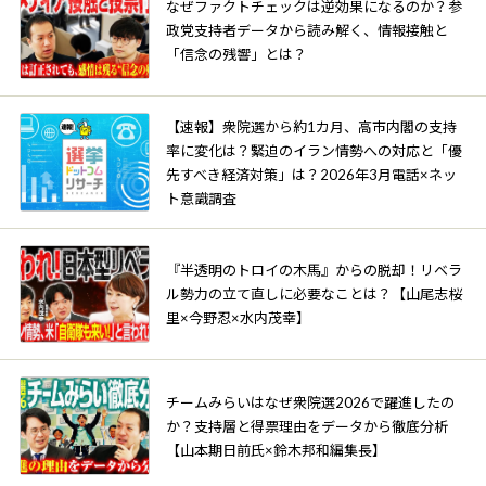
なぜファクトチェックは逆効果になるのか？参
政党支持者データから読み解く、情報接触と
「信念の残響」とは？
【速報】衆院選から約1カ月、高市内閣の支持
率に変化は？緊迫のイラン情勢への対応と「優
先すべき経済対策」は？2026年3月電話×ネッ
ト意識調査
『半透明のトロイの木馬』からの脱却！リベラ
ル勢力の立て直しに必要なことは？【山尾志桜
里×今野忍×水内茂幸】
チームみらいはなぜ衆院選2026で躍進したの
か？支持層と得票理由をデータから徹底分析
【山本期日前氏×鈴木邦和編集長】