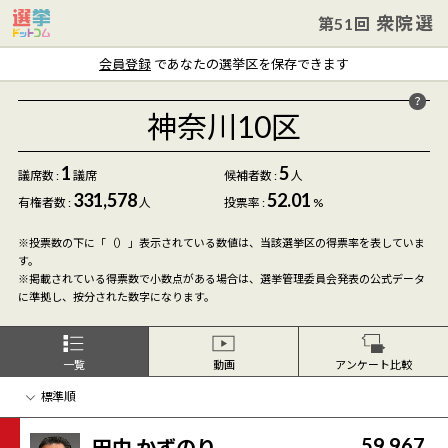
衆院選
第51回
会員登録
であなたの選挙区を保存できます
神奈川10区
1
5
議席数 :
議席
候補者数
:
人
331,578
52.01
有権者数 :
人
投票率 :
%
※投票数の下に「（）」表示されている数値は、当該選挙区の得票率を表していま
す。
※掲載されている得票数で小数点がある場合は、選挙管理委員会発表の公式データ
に準拠し、按分された数字になります。
一覧
動画
アンケート比較
59,967
田中 かずのり