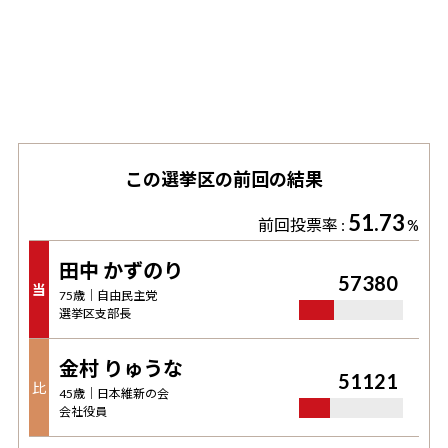
この選挙区の前回の結果
51.73
前回投票率 :
%
田中 かずのり
57380
当
75
歳｜
自由民主党
選挙区支部長
金村 りゅうな
51121
比
45
歳｜
日本維新の会
会社役員