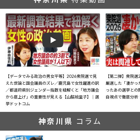
Play
【データでみる政治の男女平等】2026衆院選で見
【第二弾】衆院選2
えた世論と国会議員のズレ／鹿児島で女性躍進の訳
厳選した「凄かっ
／都道府県別ジェンダー指数を紐解くと「地方議会
ったあの選挙との
から底上げ」の重要性が見える【山脇絵里子】｜選
自視点で徹底分析
挙ドットコム
神奈川県
コラム