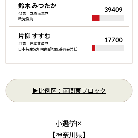
鈴木 みつたか
39409
42
歳｜
立憲民主党
政党役員
片柳 すすむ
17700
47
歳｜
日本共産党
日本共産党川崎南部地区委員会常任
▶︎比例区：
南関東ブロック
小選挙区
【
神奈川県
】