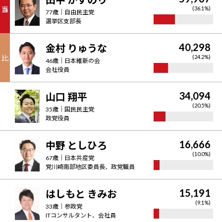
当
(
36.1
%)
77
歳｜
自由民主党
選挙区支部長
40,298
金村 りゅうな
比
(
24.2
%)
46
歳｜
日本維新の会
会社役員
34,094
山口 翔平
(
20.5
%)
35
歳｜
国民民主党
政党役員
16,666
中野 としひろ
(
10.0
%)
67
歳｜
日本共産党
党川崎南部地区委員長、政党職員
15,191
はしもと きみお
(
9.1
%)
33
歳｜
参政党
ITコンサルタント、会社員