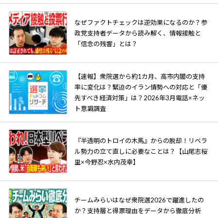
なぜファクトチェックは逆効果になるのか？参
政党支持者データから読み解く、情報接触と
「信念の残響」とは？
【速報】衆院選から約1カ月、高市内閣の支持
率に変化は？緊迫のイラン情勢への対応と「優
先すべき経済対策」は？2026年3月電話×ネッ
ト意識調査
『半透明のトロイの木馬』からの脱却！リベラ
ル勢力の立て直しに必要なことは？【山尾志桜
里×今野忍×水内茂幸】
チームみらいはなぜ衆院選2026で躍進したの
か？支持層と得票理由をデータから徹底分析