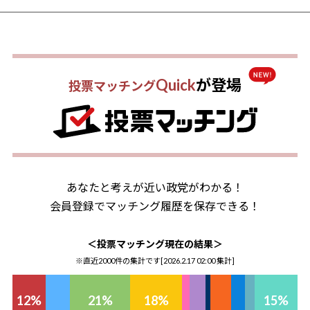
Quick
が登場
投票マッチング
あなたと考えが近い政党がわかる！
会員登録でマッチング履歴を保存できる！
＜投票マッチング現在の結果＞
※直近2000件の集計です[
2026.2.17 02:00
集計]
12
%
21
%
18
%
15
%