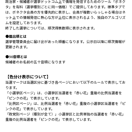
政治家・候補者が選挙ドットコム上で情報を発信するためのツール「ボネク
タ」を有料（選挙種別ごとに同一価格）でご提供しております。標準タブで
は、ボネクタ会員の方を優先的に表示し、会員が複数いらっしゃる場合はネ
ット上での情報発信に熱心な方が上位に表示されるよう、独自のアルゴリズ
ムを設定しております。
終了した選挙については、順次得票数順に表示されます。
●届出順とは
選挙管理委員会に届け出があった順番になります。公示日以降に順次情報が
更新されます。
●50音順とは
候補者のお名前の五十音順になります
【色分け表示について】
当選マークは当選区分に基づき各ページにおいて以下のルールで表示してお
ります。
「小選挙区ページ」は、小選挙区当選者を「赤い花」重複の比例当選者を
「ピンクの花」で表示しています。
「比例区ページ」は、比例当選者を「赤い花」重複の小選挙区当選者を「ピ
ンクの花」で表示しています。
「政党別ページ（種別が全て）」小選挙区と比例単独の当選者を「赤い花」
重複の比例当選者を「ピンクの花」で表示しています。