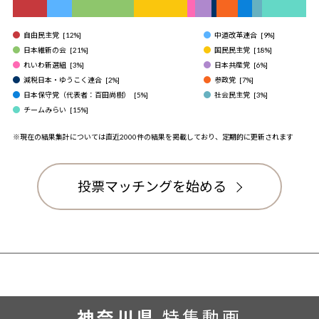
自由民主党
[
12
%]
中道改革連合
[
9
%]
日本維新の会
[
21
%]
国民民主党
[
18
%]
れいわ新選組
[
3
%]
日本共産党
[
6
%]
減税日本・ゆうこく連合
[
2
%]
参政党
[
7
%]
日本保守党（代表者：百田尚樹）
[
5
%]
社会民主党
[
3
%]
チームみらい
[
15
%]
※現在の結果集計については直近2000件の結果を掲載しており、定期的に更新されます
投票マッチングを始める
神奈川県
特集動画