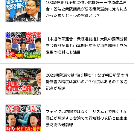
100議席割れ予想に強い危機感ーー中道改革連
合・笠浩史衆院議員が語る衆院選前に党内に広
がった焦りと三つの誤算とは？
【中道改革連合・衆院選総括】大敗の要因分析
を今野忍記者と山本期日前氏が独自解説！党名
変更の検討にも注目
2021衆院選では”独り勝ち”！なぜ朝日新聞の情
勢調査の精度は高いのか？忖度はあるの？政治
記者が解説
フェイクは内容ではなく「リズム」で暴く！堀
潤氏が解説する台湾での認知戦の攻防と民主主
義防衛の最前線