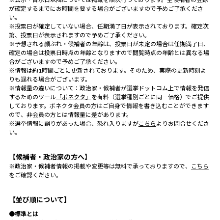
が確定するまでにお時間を要する場合がございますので予めご了承くださ
い。
※投票日が確定していない場合、任期満了日が表示されております。確定次
第、投票日が表示されますので予めご了承ください。
※予想される顔ぶれ・候補者の年齢は、投票日が未定の場合は任期満了日、
確定の場合は投票日時点の年齢となりますので閲覧時点の年齢とは異なる場
合がございますので予めご了承ください。
※情報は約1時間ごとに更新されております。そのため、実際の更新時刻よ
りも遅れる場合がございます。
※情報量の違いについて：政治家・候補者が選挙ドットコム上で情報を発信
するためのツール
「ボネクタ」
を有料（選挙種別ごとに同一価格）でご提供
しております。ボネクタ会員の方はご自身で情報を書き込むことができます
ので、非会員の方とは情報量に差があります。
※選挙情報に誤りがあった場合、恐れ入りますが
こちら
よりお問合せくださ
い。
【候補者・政治家の方へ】
※政治家・候補者情報の掲載や変更等は無料で承っておりますので、
こちら
をご確認ください。
【並び順について】
●標準とは