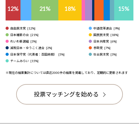
12
%
21
%
18
%
15
%
自由民主党
[
12
%]
中道改革連合
[
9
%]
日本維新の会
[
21
%]
国民民主党
[
18
%]
れいわ新選組
[
3
%]
日本共産党
[
6
%]
減税日本・ゆうこく連合
[
2
%]
参政党
[
7
%]
日本保守党（代表者：百田尚樹）
[
5
%]
社会民主党
[
3
%]
チームみらい
[
15
%]
※現在の結果集計については直近2000件の結果を掲載しており、定期的に更新されます
投票マッチングを始める