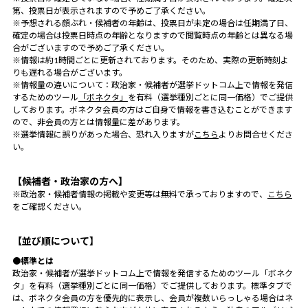
第、投票日が表示されますので予めご了承ください。
※予想される顔ぶれ・候補者の年齢は、投票日が未定の場合は任期満了日、
確定の場合は投票日時点の年齢となりますので閲覧時点の年齢とは異なる場
合がございますので予めご了承ください。
※情報は約1時間ごとに更新されております。そのため、実際の更新時刻よ
りも遅れる場合がございます。
※情報量の違いについて：政治家・候補者が選挙ドットコム上で情報を発信
するためのツール
「ボネクタ」
を有料（選挙種別ごとに同一価格）でご提供
しております。ボネクタ会員の方はご自身で情報を書き込むことができます
ので、非会員の方とは情報量に差があります。
※選挙情報に誤りがあった場合、恐れ入りますが
こちら
よりお問合せくださ
い。
【候補者・政治家の方へ】
※政治家・候補者情報の掲載や変更等は無料で承っておりますので、
こちら
をご確認ください。
【並び順について】
●標準とは
政治家・候補者が選挙ドットコム上で情報を発信するためのツール「ボネク
タ」を有料（選挙種別ごとに同一価格）でご提供しております。標準タブで
は、ボネクタ会員の方を優先的に表示し、会員が複数いらっしゃる場合はネ