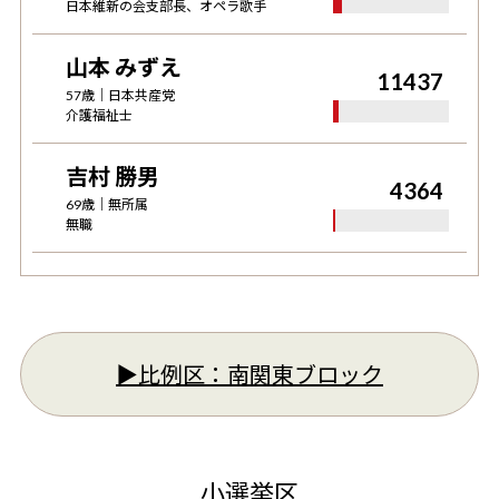
日本維新の会支部長、オペラ歌手
山本 みずえ
11437
57
歳｜
日本共産党
介護福祉士
吉村 勝男
4364
69
歳｜
無所属
無職
▶︎比例区：
南関東ブロック
小選挙区