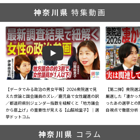
神奈川県
特集動画
Play
【データでみる政治の男女平等】2026衆院選で見
【第二弾】衆院選2
えた世論と国会議員のズレ／鹿児島で女性躍進の訳
厳選した「凄かっ
／都道府県別ジェンダー指数を紐解くと「地方議会
ったあの選挙との
から底上げ」の重要性が見える【山脇絵里子】｜選
自視点で徹底分析
挙ドットコム
神奈川県
コラム