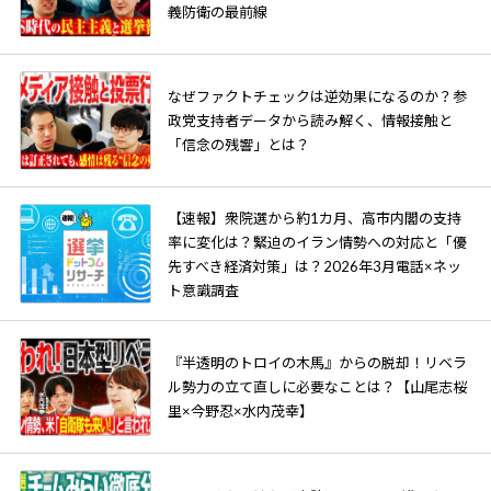
義防衛の最前線
なぜファクトチェックは逆効果になるのか？参
政党支持者データから読み解く、情報接触と
「信念の残響」とは？
【速報】衆院選から約1カ月、高市内閣の支持
率に変化は？緊迫のイラン情勢への対応と「優
先すべき経済対策」は？2026年3月電話×ネッ
ト意識調査
『半透明のトロイの木馬』からの脱却！リベラ
ル勢力の立て直しに必要なことは？【山尾志桜
里×今野忍×水内茂幸】