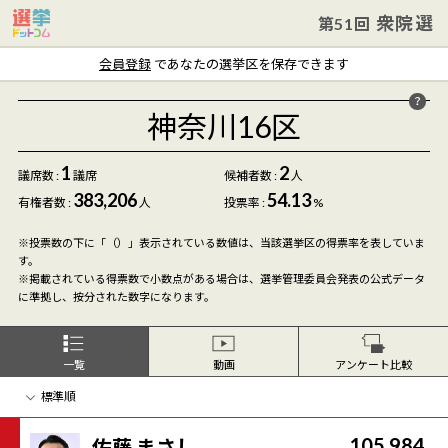
衆院選
第51回
会員登録
であなたの選挙区を保存できます
神奈川16区
1
2
議席数 :
議席
候補者数
:
人
383,206
54.13
有権者数 :
人
投票率 :
%
※投票数の下に「（）」表示されている数値は、当該選挙区の得票率を表していま
す。
※掲載されている得票数で小数点がある場合は、選挙管理委員会発表の公式データ
に準拠し、按分された数字になります。
一覧
動画
アンケート比較
105,984
佐藤 まさし