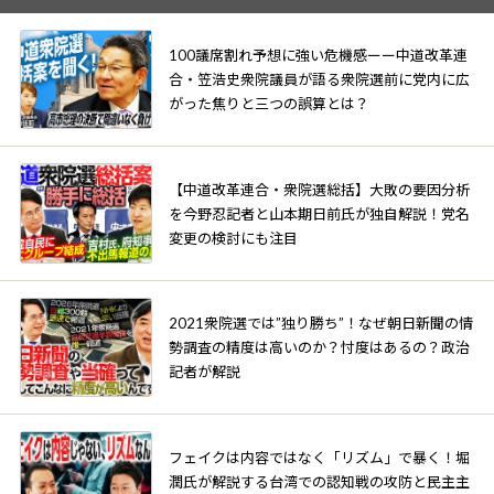
100議席割れ予想に強い危機感ーー中道改革連
合・笠浩史衆院議員が語る衆院選前に党内に広
がった焦りと三つの誤算とは？
【中道改革連合・衆院選総括】大敗の要因分析
を今野忍記者と山本期日前氏が独自解説！党名
変更の検討にも注目
2021衆院選では”独り勝ち”！なぜ朝日新聞の情
勢調査の精度は高いのか？忖度はあるの？政治
記者が解説
フェイクは内容ではなく「リズム」で暴く！堀
潤氏が解説する台湾での認知戦の攻防と民主主