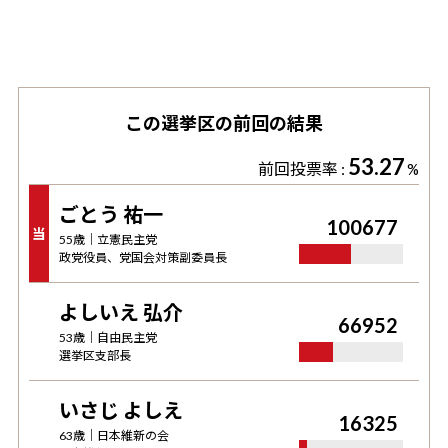
この選挙区の前回の結果
53.27
前回投票率 :
%
ごとう 祐一
100677
当
55
歳｜
立憲民主党
政党役員、党国会対策副委員長
よしいえ 弘介
66952
53
歳｜
自由民主党
選挙区支部長
いさじ よしえ
16325
63
歳｜
日本維新の会