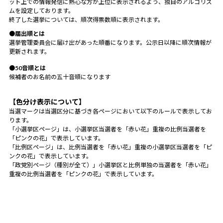
ット上での情報発信に熱心な方が上位に表示されるよう、独自のアルゴリズ
ムを設定しております。
終了した選挙については、順次得票数順に表示されます。
●届出順とは
選挙管理委員会に届け出があった順番になります。公示日以降に順次情報が
更新されます。
●50音順とは
候補者のお名前の五十音順になります
【色分け表示について】
当選マークは当選区分に基づき各ページにおいて以下のルールで表示してお
ります。
「小選挙区ページ」は、小選挙区当選者を「赤い花」重複の比例当選者を
「ピンクの花」で表示しています。
「比例区ページ」は、比例当選者を「赤い花」重複の小選挙区当選者を「ピ
ンクの花」で表示しています。
「政党別ページ（種別が全て）」小選挙区と比例単独の当選者を「赤い花」
重複の比例当選者を「ピンクの花」で表示しています。