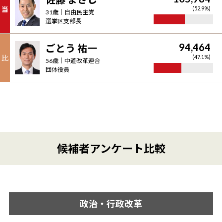
当
(
52.9
%)
31
歳｜
自由民主党
選挙区支部長
94,464
ごとう 祐一
比
(
47.1
%)
56
歳｜
中道改革連合
団体役員
候補者アンケート比較
政治・
行政改革