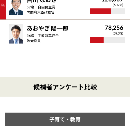
当
(
60.7
%)
57
歳｜
自由民主党
内閣府大臣政務官
78,256
あおやぎ 陽一郎
(
39.3
%)
56
歳｜
中道改革連合
政党役員
候補者アンケート比較
子育て・教育