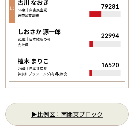
古川 なおき
79281
比
56
歳｜
自由民主党
選挙区支部長
しおさか 源一郎
22994
61
歳｜
日本維新の会
会社員
植木 まりこ
16520
74
歳｜
日本共産党
神奈川プランニング(有)取締役
▶︎比例区：
南関東ブロック