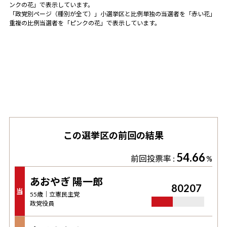
ンクの花」で表示しています。
「政党別ページ（種別が全て）」小選挙区と比例単独の当選者を「赤い花」
重複の比例当選者を「ピンクの花」で表示しています。
この選挙区の前回の結果
54.66
前回投票率 :
%
あおやぎ 陽一郎
80207
当
55
歳｜
立憲民主党
政党役員