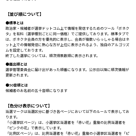
【並び順について】
●標準とは
政治家・候補者が選挙ドットコム上で情報を発信するためのツール「ボネク
タ」を有料（選挙種別ごとに同一価格）でご提供しております。標準タブで
は、ボネクタ会員の方を優先的に表示し、会員が複数いらっしゃる場合はネ
ット上での情報発信に熱心な方が上位に表示されるよう、独自のアルゴリズ
ムを設定しております。
終了した選挙については、順次得票数順に表示されます。
●届出順とは
選挙管理委員会に届け出があった順番になります。公示日以降に順次情報が
更新されます。
●50音順とは
候補者のお名前の五十音順になります
【色分け表示について】
当選マークは当選区分に基づき各ページにおいて以下のルールで表示してお
ります。
「小選挙区ページ」は、小選挙区当選者を「赤い花」重複の比例当選者を
「ピンクの花」で表示しています。
「比例区ページ」は、比例当選者を「赤い花」重複の小選挙区当選者を「ピ