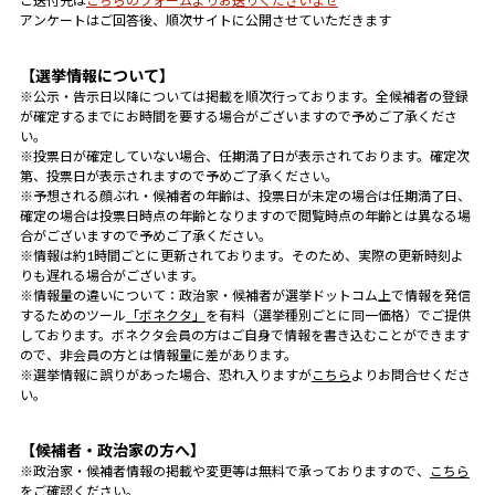
ご送付先は
こちらのフォームよりお送りくださいませ
アンケートはご回答後、順次サイトに公開させていただきます
【選挙情報について】
※公示・告示日以降については掲載を順次行っております。全候補者の登録
が確定するまでにお時間を要する場合がございますので予めご了承くださ
い。
※投票日が確定していない場合、任期満了日が表示されております。確定次
第、投票日が表示されますので予めご了承ください。
※予想される顔ぶれ・候補者の年齢は、投票日が未定の場合は任期満了日、
確定の場合は投票日時点の年齢となりますので閲覧時点の年齢とは異なる場
合がございますので予めご了承ください。
※情報は約1時間ごとに更新されております。そのため、実際の更新時刻よ
りも遅れる場合がございます。
※情報量の違いについて：政治家・候補者が選挙ドットコム上で情報を発信
するためのツール
「ボネクタ」
を有料（選挙種別ごとに同一価格）でご提供
しております。ボネクタ会員の方はご自身で情報を書き込むことができます
ので、非会員の方とは情報量に差があります。
※選挙情報に誤りがあった場合、恐れ入りますが
こちら
よりお問合せくださ
い。
【候補者・政治家の方へ】
※政治家・候補者情報の掲載や変更等は無料で承っておりますので、
こちら
をご確認ください。