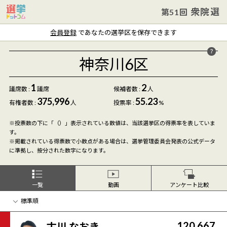
衆院選
第51回
会員登録
であなたの選挙区を保存できます
神奈川6区
1
2
議席数 :
議席
候補者数
:
人
375,996
55.23
有権者数 :
人
投票率 :
%
※投票数の下に「（）」表示されている数値は、当該選挙区の得票率を表していま
す。
※掲載されている得票数で小数点がある場合は、選挙管理委員会発表の公式データ
に準拠し、按分された数字になります。
一覧
動画
アンケート比較
120,667
古川 なおき