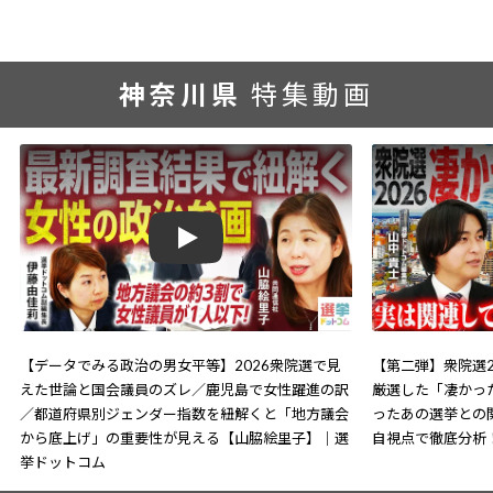
神奈川県
特集動画
Play
【データでみる政治の男女平等】2026衆院選で見
【第二弾】衆院選2
えた世論と国会議員のズレ／鹿児島で女性躍進の訳
厳選した「凄かっ
／都道府県別ジェンダー指数を紐解くと「地方議会
ったあの選挙との
から底上げ」の重要性が見える【山脇絵里子】｜選
自視点で徹底分析
挙ドットコム