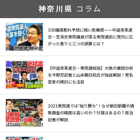
神奈川県
コラム
100議席割れ予想に強い危機感ーー中道改革連
合・笠浩史衆院議員が語る衆院選前に党内に広
がった焦りと三つの誤算とは？
【中道改革連合・衆院選総括】大敗の要因分析
を今野忍記者と山本期日前氏が独自解説！党名
変更の検討にも注目
2021衆院選では”独り勝ち”！なぜ朝日新聞の情
勢調査の精度は高いのか？忖度はあるの？政治
記者が解説