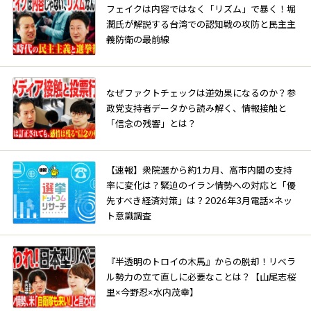
フェイクは内容ではなく「リズム」で暴く！堀
潤氏が解説する台湾での認知戦の攻防と民主主
義防衛の最前線
なぜファクトチェックは逆効果になるのか？参
政党支持者データから読み解く、情報接触と
「信念の残響」とは？
【速報】衆院選から約1カ月、高市内閣の支持
率に変化は？緊迫のイラン情勢への対応と「優
先すべき経済対策」は？2026年3月電話×ネッ
ト意識調査
『半透明のトロイの木馬』からの脱却！リベラ
ル勢力の立て直しに必要なことは？【山尾志桜
里×今野忍×水内茂幸】