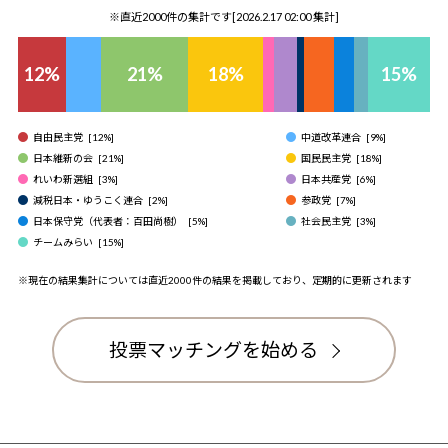
※直近2000件の集計です[
2026.2.17 02:00
集計]
12
%
21
%
18
%
15
%
自由民主党
[
12
%]
中道改革連合
[
9
%]
日本維新の会
[
21
%]
国民民主党
[
18
%]
れいわ新選組
[
3
%]
日本共産党
[
6
%]
減税日本・ゆうこく連合
[
2
%]
参政党
[
7
%]
日本保守党（代表者：百田尚樹）
[
5
%]
社会民主党
[
3
%]
チームみらい
[
15
%]
※現在の結果集計については直近2000件の結果を掲載しており、定期的に更新されます
投票マッチングを始める