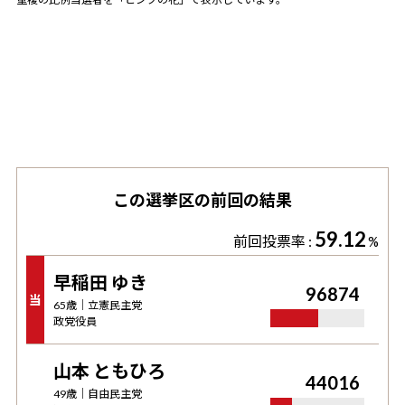
この選挙区の前回の結果
59.12
前回投票率 :
%
早稲田 ゆき
96874
当
65
歳｜
立憲民主党
政党役員
山本 ともひろ
44016
49
歳｜
自由民主党