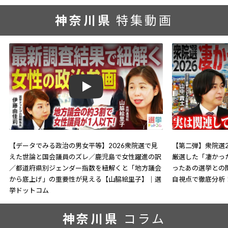
神奈川県
特集動画
Play
【データでみる政治の男女平等】2026衆院選で見
【第二弾】衆院選2
えた世論と国会議員のズレ／鹿児島で女性躍進の訳
厳選した「凄かっ
／都道府県別ジェンダー指数を紐解くと「地方議会
ったあの選挙との
から底上げ」の重要性が見える【山脇絵里子】｜選
自視点で徹底分析
挙ドットコム
神奈川県
コラム