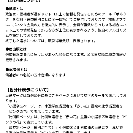
【並び順について】
●標準とは
政治家・候補者が選挙ドットコム上で情報を発信するためのツール「ボネク
タ」を有料（選挙種別ごとに同一価格）でご提供しております。標準タブで
は、ボネクタ会員の方を優先的に表示し、会員が複数いらっしゃる場合はネ
ット上での情報発信に熱心な方が上位に表示されるよう、独自のアルゴリズ
ムを設定しております。
終了した選挙については、順次得票数順に表示されます。
●届出順とは
選挙管理委員会に届け出があった順番になります。公示日以降に順次情報が
更新されます。
●50音順とは
候補者のお名前の五十音順になります
【色分け表示について】
当選マークは当選区分に基づき各ページにおいて以下のルールで表示してお
ります。
「小選挙区ページ」は、小選挙区当選者を「赤い花」重複の比例当選者を
「ピンクの花」で表示しています。
「比例区ページ」は、比例当選者を「赤い花」重複の小選挙区当選者を「ピ
ンクの花」で表示しています。
「政党別ページ（種別が全て）」小選挙区と比例単独の当選者を「赤い花」
重複の比例当選者を「ピンクの花」で表示しています。