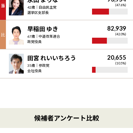
当
(
47.6
%)
42
歳｜
自由民主党
選挙区支部長
82,939
早稲田 ゆき
比
(
42.0
%)
67
歳｜
中道改革連合
政党役員
20,655
田宮 れいいちろう
(
10.5
%)
35
歳｜
参政党
会社役員
候補者アンケート比較