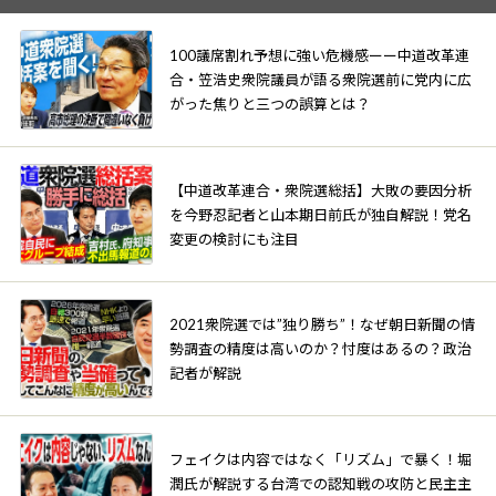
100議席割れ予想に強い危機感ーー中道改革連
合・笠浩史衆院議員が語る衆院選前に党内に広
がった焦りと三つの誤算とは？
【中道改革連合・衆院選総括】大敗の要因分析
を今野忍記者と山本期日前氏が独自解説！党名
変更の検討にも注目
2021衆院選では”独り勝ち”！なぜ朝日新聞の情
勢調査の精度は高いのか？忖度はあるの？政治
記者が解説
フェイクは内容ではなく「リズム」で暴く！堀
潤氏が解説する台湾での認知戦の攻防と民主主