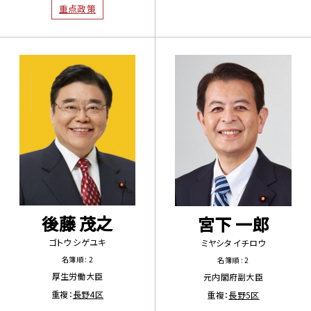
重点政策
後藤 茂之
宮下 一郎
ゴトウ シゲユキ
ミヤシタ イチロウ
名簿順 : 2
名簿順 : 2
厚生労働大臣
元内閣府副大臣
重複：
長野4区
重複：
長野5区