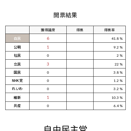
開票結果
獲得議席
得票
得票率
自民
6
41.8 %
公明
1
9.2 %
社民
0
2 %
立民
3
22 %
国民
0
3.8 %
NHK党
0
1.2 %
れいわ
0
3.2 %
維新
1
10.3 %
共産
0
6.4 %
自由民主党