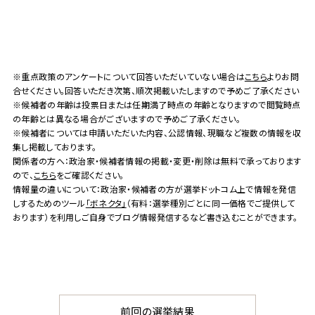
※重点政策のアンケートについて回答いただいていない場合は
こちら
よりお問
合せください。回答いただき次第、順次掲載いたしますので予めご了承ください
※候補者の年齢は投票日または任期満了時点の年齢となりますので閲覧時点
の年齢とは異なる場合がございますので予めご了承ください。
※候補者については申請いただいた内容、公認情報、現職など複数の情報を収
集し掲載しております。
関係者の方へ：政治家・候補者情報の掲載・変更・削除は無料で承っております
ので、
こちら
をご確認ください。
情報量の違いについて：政治家・候補者の方が選挙ドットコム上で情報を発信
しするためのツール
「ボネクタ」
（有料：選挙種別ごとに同一価格でご提供して
おります）を利用しご自身でブログ情報発信するなど書き込むことができます。
前回の選挙結果