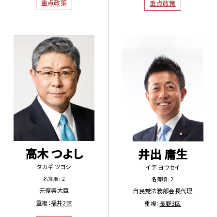
重点政策
重点政策
高木 つよし
井出 庸生
タカギ ツヨシ
イデ ヨウセイ
名簿順 : 2
名簿順 : 2
元復興大臣
自民党法務部会長代理
重複：
福井2区
重複：
長野3区