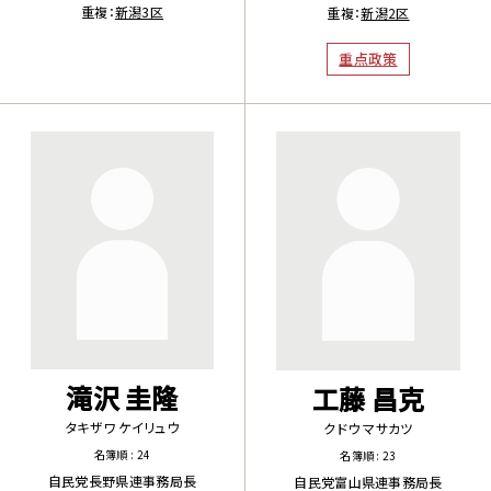
重複：
新潟3区
重複：
新潟2区
重点政策
滝沢 圭隆
工藤 昌克
タキザワ ケイリュウ
クドウ マサカツ
名簿順 : 24
名簿順 : 23
自民党長野県連事務局長
自民党富山県連事務局長