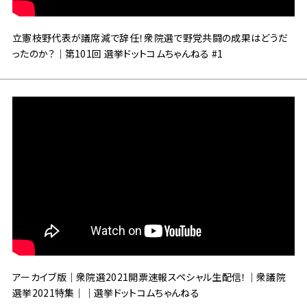
立憲枝野代表が議席減で辞任！衆院選で野党共闘の成果はどうだ
ったのか？｜第101回 選挙ドットコムちゃんねる #1
アーカイブ版｜衆院選2021開票速報スペシャル生配信！｜衆議院
選挙2021特集｜｜選挙ドットコムちゃんねる