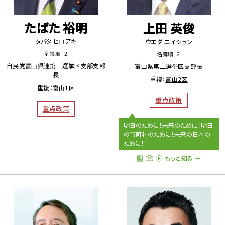
たばた 裕明
上田 英俊
タバタ ヒロアキ
ウエダ エイシュン
名簿順 : 2
名簿順 : 2
自民党富山県連第一選挙区支部支部
富山県第二選挙区支部長
長
重複：
富山2区
重複：
富山1区
重点政策
重点政策
明日のために！未来のために！明日
の市町村のために！未来の日本の
ために！
もっと知る