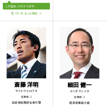
この空気、入れかえます！
もっと知る
斎藤 洋明
細田 健一
サイトウ ヒロアキ
ホソダ ケンイチ
名簿順 : 2
名簿順 : 2
自民党総務部会長代理
経済産業副大臣