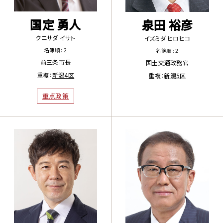
国定 勇人
泉田 裕彦
クニサダ イサト
イズミダ ヒロヒコ
名簿順 : 2
名簿順 : 2
前三条市長
国土交通政務官
重複：
新潟4区
重複：
新潟5区
重点政策