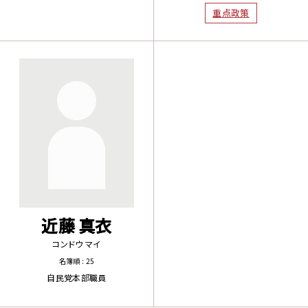
重点政策
近藤 真衣
コンドウ マイ
名簿順 : 25
自民党本部職員