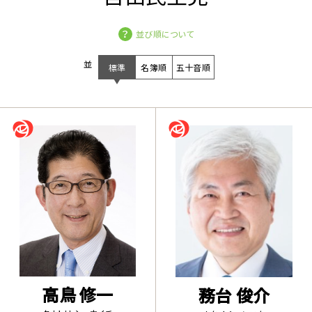
並び順について
並び
標準
名簿順
五十音順
高鳥 修一
務台 俊介