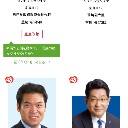
タカトリ シュウイチ
ムタイ シュンスケ
名簿順 : 2
名簿順 : 2
自民党政務調査会長代理
環境副大臣
重複：
新潟6区
重複：
長野2区
重点政策
新潟から国を動かす。 国民の痛
みが分かる政治へ
もっと知る