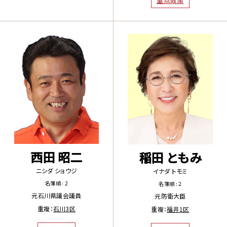
重点政策
西田 昭二
稲田 ともみ
ニシダ ショウジ
イナダ トモミ
名簿順 : 2
名簿順 : 2
元石川県議会議員
元防衛大臣
重複：
石川3区
重複：
福井1区