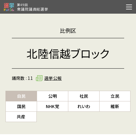
第49回
衆議院議員総選挙
比例区
北陸信越ブロック
議席数 : 11
選挙公報
自民
公明
社民
立民
国民
NHK党
れいわ
維新
共産