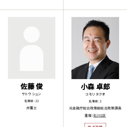
佐藤 俊
小森 卓郎
サトウ シュン
コモリ タクオ
名簿順 : 22
名簿順 : 2
弁護士
元金融庁総合政策局総合政策課長
重複：
石川1区