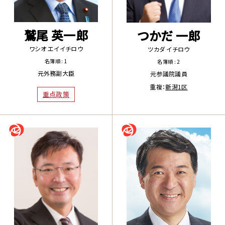
鷲尾 英一郎
つかだ 一郎
ワシオ エイイチロウ
ツカダ イチロウ
名簿順 : 1
名簿順 : 2
元外務副大臣
元参議院議員
重複：
新潟1区
重点政策