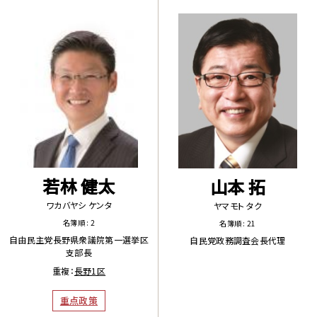
若林 健太
山本 拓
ワカバヤシ ケンタ
ヤマモト タク
名簿順 : 2
名簿順 : 21
自由民主党長野県衆議院第一選挙区
自民党政務調査会長代理
支部長
重複：
長野1区
重点政策