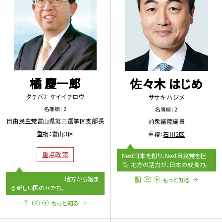
橘 慶一郎
佐々木 はじめ
タチバナ ケイイチロウ
ササキ ハジメ
名簿順 : 2
名簿順 : 2
自由民主党富山県第三選挙区支部長
前衆議院議員
重複：
富山3区
重複：
石川2区
重点政策
Next日本を創り、Next自民党を担
う。 地方の活力が、日本の成長力。
地方から始ま
もっと知る
る新しい国のかたち。
もっと知る