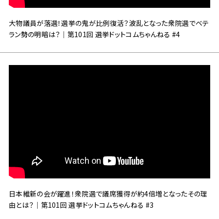
大物議員が落選！選挙の鬼が比例復活？波乱となった衆院選でベテ
ラン勢の明暗は？｜第101回 選挙ドットコムちゃんねる #4
日本維新の会が躍進！衆院選で議席獲得が約4倍増となったその理
由とは？｜第101回 選挙ドットコムちゃんねる #3