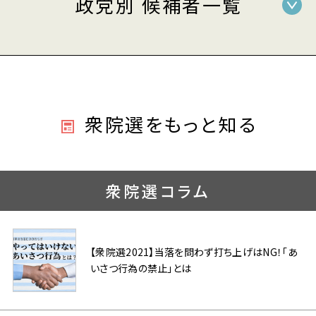
政党別 候補者一覧
衆院選をもっと知る
衆院選コラム
【衆院選2021】当落を問わず打ち上げはNG！「あ
いさつ行為の禁止」とは