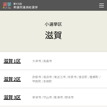
第49回
衆議院議員総選挙
小選挙区
滋賀
滋賀1区
大津市
高島市
彦根市
長浜市
東近江市
米原市
愛荘町
豊郷町
滋賀2区
甲良町
多賀町
滋賀3区
草津市
守山市
栗東市
野洲市