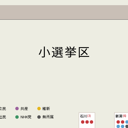
小選挙区
立民
共産
維新
石川
新潟
(3)
(6)
社民
NHK党
無所属