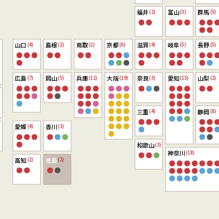
福井
富山
群馬
(2)
(3)
(5)
山口
島根
鳥取
京都
滋賀
岐阜
長野
(4)
(2)
(2)
(6)
(4)
(5)
(5)
広島
岡山
兵庫
大阪
奈良
愛知
山梨
(7)
(5)
(12)
(19)
(3)
(15)
(2)
三重
静岡
(4)
(8)
愛媛
香川
(4)
(3)
和歌山
(3)
神奈川
(18)
高知
徳島
(2)
(2)