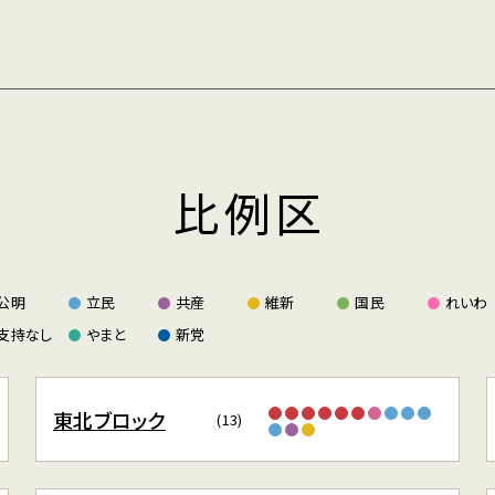
比例区
公明
立民
共産
維新
国民
れいわ
支持なし
やまと
新党
東北ブロック
(13)