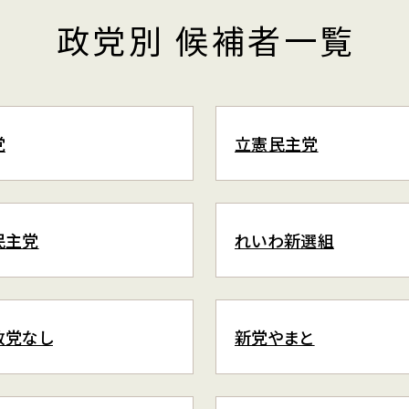
政党別 候補者一覧
党
立憲民主党
民主党
れいわ新選組
政党なし
新党やまと