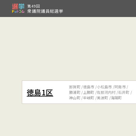
第49回
衆議院議員総選挙
那賀町
徳島市
小松島市
阿南市
徳島1区
勝浦町
上勝町
佐那河内村
石井町
神山町
牟岐町
美波町
海陽町