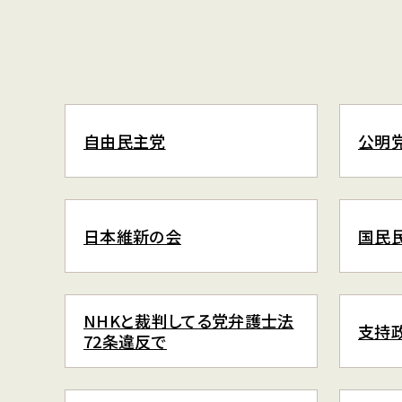
自由民主党
公明
日本維新の会
国民
NHKと裁判してる党弁護士法
支持
72条違反で