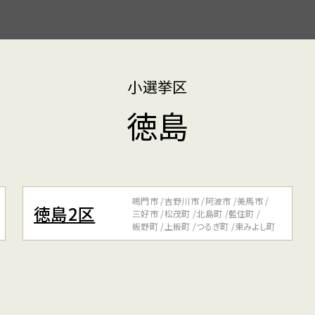
小選挙区
徳島
鳴門市
吉野川市
阿波市
美馬市
徳島2区
三好市
松茂町
北島町
藍住町
板野町
上板町
つるぎ町
東みよし町