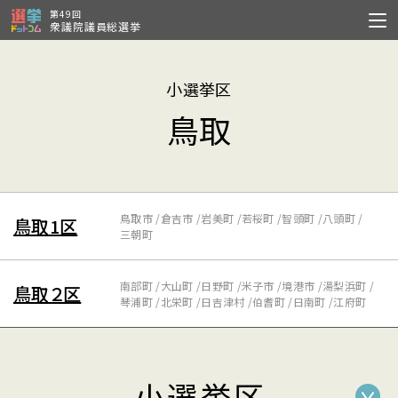
第49回
衆議院議員総選挙
小選挙区
鳥取
鳥取市
倉吉市
岩美町
若桜町
智頭町
八頭町
鳥取1区
三朝町
南部町
大山町
日野町
米子市
境港市
湯梨浜町
鳥取２区
琴浦町
北栄町
日吉津村
伯耆町
日南町
江府町
小選挙区