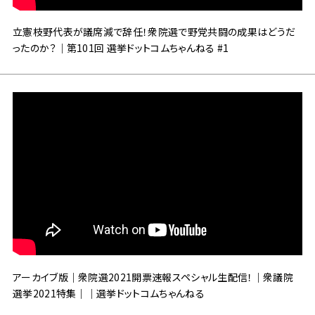
立憲枝野代表が議席減で辞任！衆院選で野党共闘の成果はどうだ
ったのか？｜第101回 選挙ドットコムちゃんねる #1
アーカイブ版｜衆院選2021開票速報スペシャル生配信！｜衆議院
選挙2021特集｜｜選挙ドットコムちゃんねる