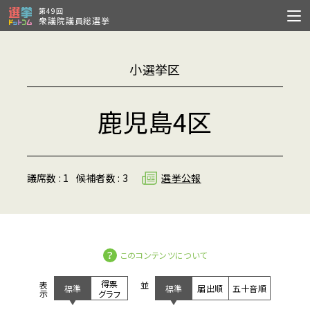
第49回
衆議院議員総選挙
小選挙区
鹿児島4区
議席数 : 1
候補者数 : 3
選挙公報
このコンテンツについて
得票
表示
並び
標準
標準
届出順
五十音順
グラフ