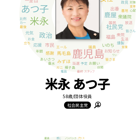
米永 あつ子
58歳
/団体役員
社会民主党