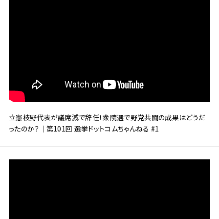
立憲枝野代表が議席減で辞任！衆院選で野党共闘の成果はどうだ
ったのか？｜第101回 選挙ドットコムちゃんねる #1