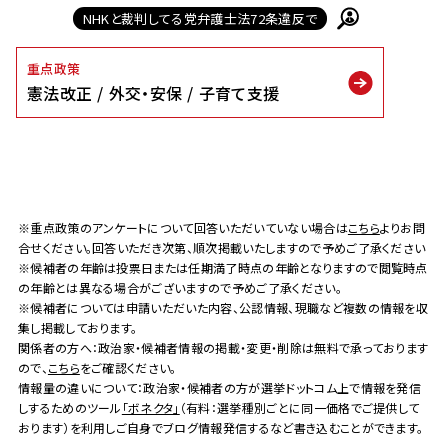
NHKと裁判してる党弁護士法72条違反で
重点政策
憲法改正
外交・安保
子育て支援
※重点政策のアンケートについて回答いただいていない場合は
こちら
よりお問
合せください。回答いただき次第、順次掲載いたしますので予めご了承ください
※候補者の年齢は投票日または任期満了時点の年齢となりますので閲覧時点
の年齢とは異なる場合がございますので予めご了承ください。
※候補者については申請いただいた内容、公認情報、現職など複数の情報を収
集し掲載しております。
関係者の方へ：政治家・候補者情報の掲載・変更・削除は無料で承っております
ので、
こちら
をご確認ください。
情報量の違いについて：政治家・候補者の方が選挙ドットコム上で情報を発信
しするためのツール
「ボネクタ」
（有料：選挙種別ごとに同一価格でご提供して
おります）を利用しご自身でブログ情報発信するなど書き込むことができます。