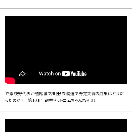
立憲枝野代表が議席減で辞任！衆院選で野党共闘の成果はどうだ
ったのか？｜第101回 選挙ドットコムちゃんねる #1