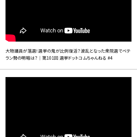
大物議員が落選！選挙の鬼が比例復活？波乱となった衆院選でベテ
ラン勢の明暗は？｜第101回 選挙ドットコムちゃんねる #4