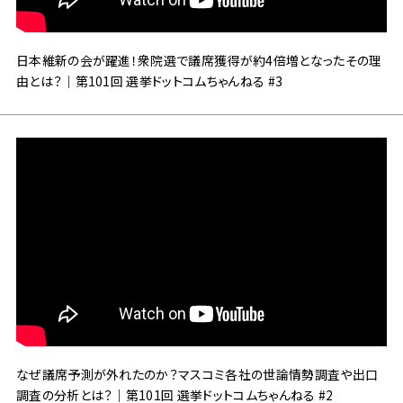
日本維新の会が躍進！衆院選で議席獲得が約4倍増となったその理
由とは？｜第101回 選挙ドットコムちゃんねる #3
なぜ議席予測が外れたのか？マスコミ各社の世論情勢調査や出口
調査の分析とは？｜第101回 選挙ドットコムちゃんねる #2