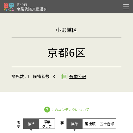
第49回
衆議院議員総選挙
小選挙区
京都6区
議席数 : 1
候補者数 : 3
選挙公報
このコンテンツについて
得票
表示
並び
標準
標準
届出順
五十音順
グラフ