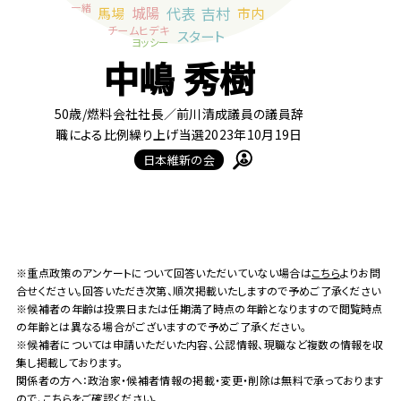
中嶋 秀樹
50歳
/燃料会社社長／前川清成議員の議員辞
職による比例繰り上げ当選2023年10月19日
日本維新の会
※重点政策のアンケートについて回答いただいていない場合は
こちら
よりお問
合せください。回答いただき次第、順次掲載いたしますので予めご了承ください
※候補者の年齢は投票日または任期満了時点の年齢となりますので閲覧時点
の年齢とは異なる場合がございますので予めご了承ください。
※候補者については申請いただいた内容、公認情報、現職など複数の情報を収
集し掲載しております。
関係者の方へ：政治家・候補者情報の掲載・変更・削除は無料で承っております
ので、
こちら
をご確認ください。