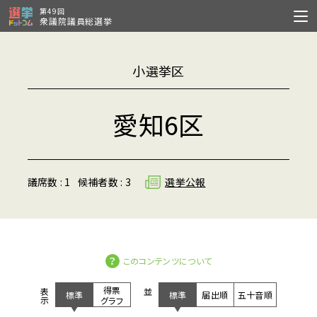
第49回
衆議院議員総選挙
小選挙区
愛知6区
議席数 : 1
候補者数 : 3
選挙公報
このコンテンツについて
得票
表示
並び
標準
標準
届出順
五十音順
グラフ