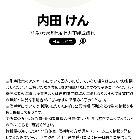
内田 けん
71歳
/元愛知県春日井市議会議員
日本共産党
※重点政策のアンケートについて回答いただいていない場合は
こちら
よりお問
合せください。回答いただき次第、順次掲載いたしますので予めご了承ください
※候補者の年齢は投票日または任期満了時点の年齢となりますので閲覧時点
の年齢とは異なる場合がございますので予めご了承ください。
※候補者については申請いただいた内容、公認情報、現職など複数の情報を収
集し掲載しております。
関係者の方へ：政治家・候補者情報の掲載・変更・削除は無料で承っております
ので、
こちら
をご確認ください。
情報量の違いについて：政治家・候補者の方が選挙ドットコム上で情報を発信
しするためのツール
「ボネクタ」
（有料：選挙種別ごとに同一価格でご提供して