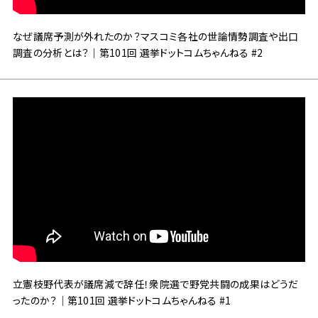
なぜ議席予測が外れたのか？マスコミ各社の世論情勢調査や出口
調査の分析とは？｜第101回 選挙ドットコムちゃんねる #2
立憲枝野代表が議席減で辞任！衆院選で野党共闘の成果はどうだ
ったのか？｜第101回 選挙ドットコムちゃんねる #1