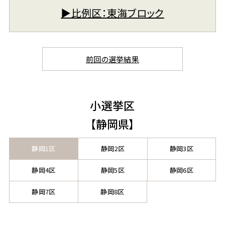
▶︎比例区：東海ブロック
前回の選挙結果
小選挙区
【静岡県】
静岡1区
静岡2区
静岡3区
静岡4区
静岡5区
静岡6区
静岡7区
静岡8区