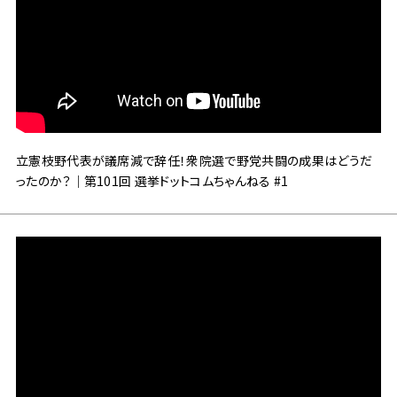
立憲枝野代表が議席減で辞任！衆院選で野党共闘の成果はどうだ
ったのか？｜第101回 選挙ドットコムちゃんねる #1