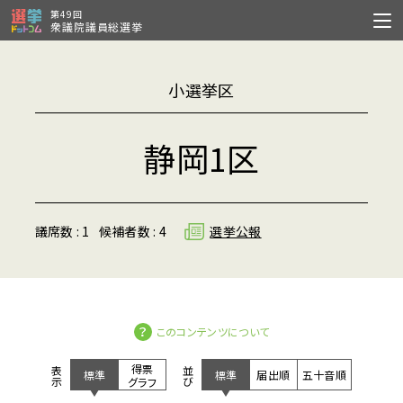
第49回
衆議院議員総選挙
小選挙区
静岡1区
議席数 : 1
候補者数 : 4
選挙公報
このコンテンツについて
得票
表示
並び
標準
標準
届出順
五十音順
グラフ