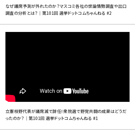
なぜ議席予測が外れたのか？マスコミ各社の世論情勢調査や出口
調査の分析とは？｜第101回 選挙ドットコムちゃんねる #2
立憲枝野代表が議席減で辞任！衆院選で野党共闘の成果はどうだ
ったのか？｜第101回 選挙ドットコムちゃんねる #1