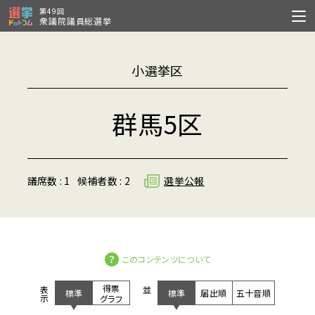
第49回
衆議院議員総選挙
小選挙区
群馬5区
議席数 : 1
候補者数 : 2
選挙公報
このコンテンツについて
得票
表示
並び
標準
標準
届出順
五十音順
グラフ