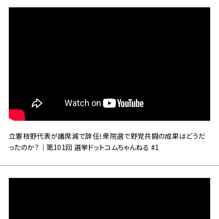
立憲枝野代表が議席減で辞任！衆院選で野党共闘の成果はどうだ
ったのか？｜第101回 選挙ドットコムちゃんねる #1