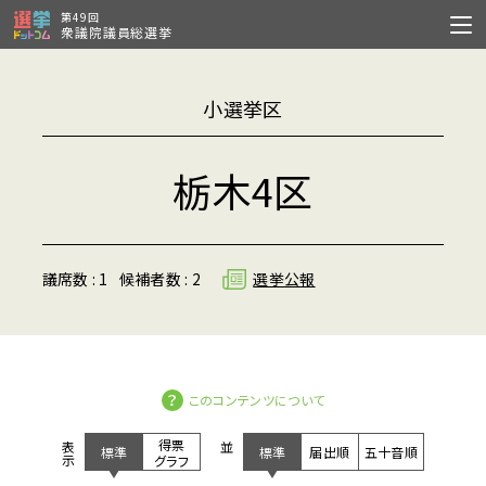
第49回
衆議院議員総選挙
小選挙区
栃木4区
議席数 : 1
候補者数 : 2
選挙公報
このコンテンツについて
得票
表示
並び
標準
標準
届出順
五十音順
グラフ