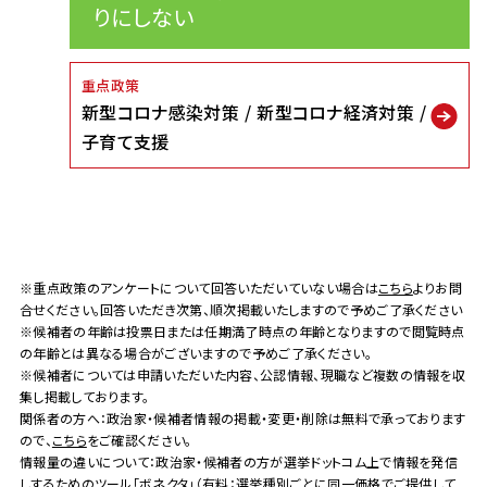
りにしない
重点政策
新型コロナ感染対策
新型コロナ経済対策
子育て支援
※重点政策のアンケートについて回答いただいていない場合は
こちら
よりお問
合せください。回答いただき次第、順次掲載いたしますので予めご了承ください
※候補者の年齢は投票日または任期満了時点の年齢となりますので閲覧時点
の年齢とは異なる場合がございますので予めご了承ください。
※候補者については申請いただいた内容、公認情報、現職など複数の情報を収
集し掲載しております。
関係者の方へ：政治家・候補者情報の掲載・変更・削除は無料で承っております
ので、
こちら
をご確認ください。
情報量の違いについて：政治家・候補者の方が選挙ドットコム上で情報を発信
しするためのツール
「ボネクタ」
（有料：選挙種別ごとに同一価格でご提供して