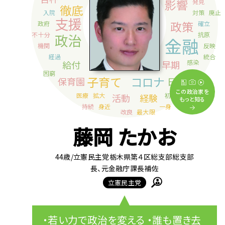
この政治家を
もっと知る
藤岡 たかお
44歳
/立憲民主党栃木県第４区総支部総支部
長、元金融庁課長補佐
立憲民主党
・若い力で政治を変える ・誰も置き去