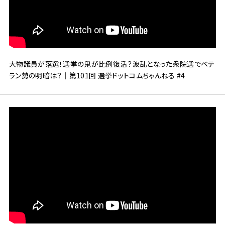
大物議員が落選！選挙の鬼が比例復活？波乱となった衆院選でベテ
ラン勢の明暗は？｜第101回 選挙ドットコムちゃんねる #4