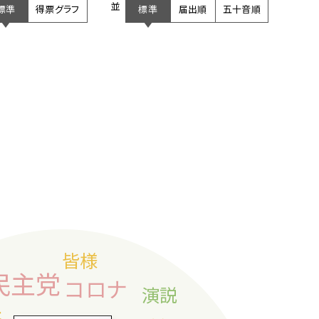
並び
標準
得票
グラフ
標準
届出順
五十音順