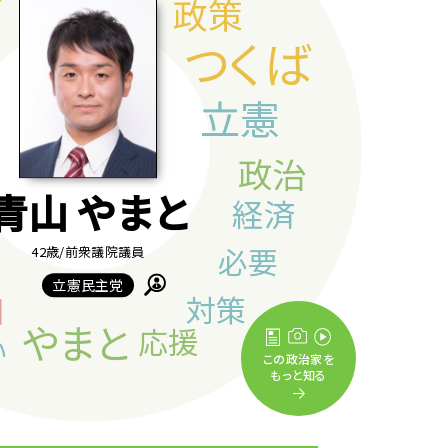
青山 やまと
42歳
/前衆議院議員
立憲民主党
この政治家を
もっと知る