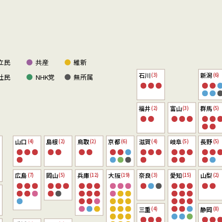
立民
共産
維新
石川
新潟
(3)
(6)
社民
NHK党
無所属
福井
富山
群馬
(2)
(3)
(5)
山口
島根
鳥取
京都
滋賀
岐阜
長野
(4)
(2)
(2)
(6)
(4)
(5)
(5)
広島
岡山
兵庫
大阪
奈良
愛知
山梨
(7)
(5)
(12)
(19)
(3)
(15)
(2)
三重
静岡
(4)
(8)