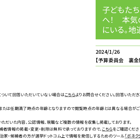
子どもたち
へ！ 本気
にいる。地道
2024/1/26
【予算委員会 裏金
について回答いただいていない場合は
こちら
よりお問合せください。回答いただ
または任期満了時点の年齢となりますので閲覧時点の年齢とは異なる場合がご
ただいた内容、公認情報、現職など複数の情報を収集し掲載しております。
補者情報の掲載・変更・削除は無料で承っておりますので、
こちら
をご確認くださ
治家・候補者の方が選挙ドットコム上で情報を発信しするためのツール
「ボネク