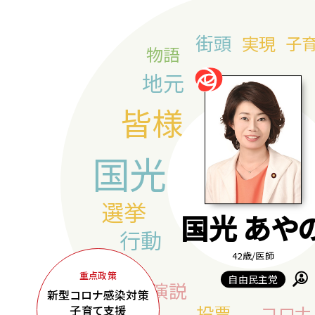
国光 あや
42歳
/医師
重点政策
自由民主党
新型コロナ感染対策
子育て支援