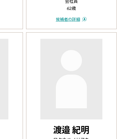
会社員
62歳
候補者の詳細
渡邉 紀明