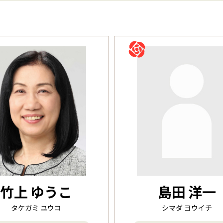
年齢
〜
竹上 ゆうこ
島田 洋一
タケガミ ユウコ
シマダ ヨウイチ