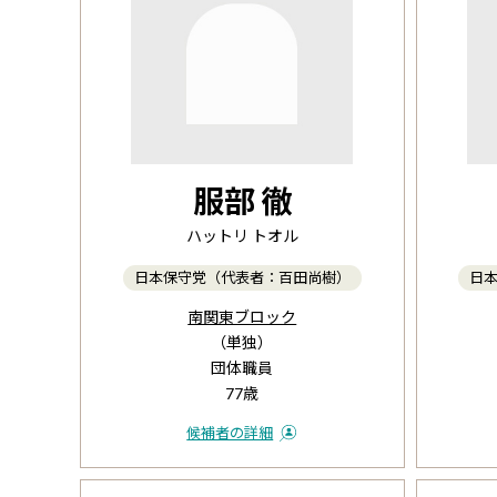
服部 徹
ハットリ トオル
日本保守党（代表者：百田尚樹）
日
南関東ブロック
（単独）
団体職員
77歳
候補者の詳細