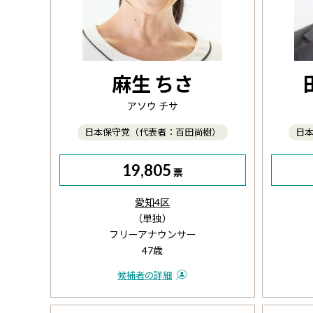
麻生 ちさ
アソウ チサ
日本保守党（代表者：百田尚樹）
日
19,805
票
愛知4区
（単独）
フリーアナウンサー
47歳
候補者の詳細