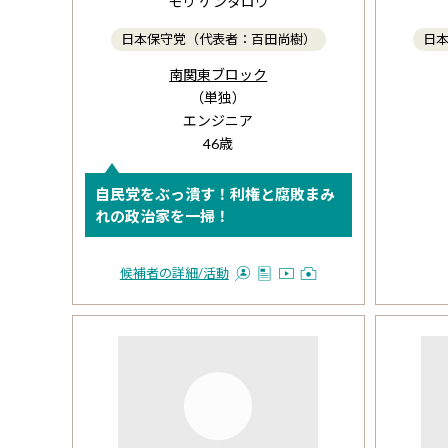
モリ ケンタロウ
日本保守党（代表者：百田尚樹）
日
南関東ブロック
（単独）
エンジニア
46歳
自民党をぶっ潰す！利権と腐敗まみ
れの政治家を一掃！
候補者の詳細
/活動