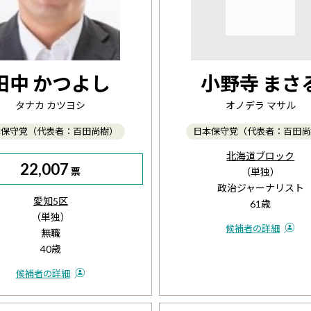
田中 かつよし
小野寺 まさ
タナカ カツヨシ
オノデラ マサル
本保守党（代表者：百田尚樹）
日本保守党（代表者：百田尚
北海道ブロック
22,007
票
（単独）
政治ジャーナリスト
愛知5区
61歳
（単独）
候補者の詳細
無職
40歳
候補者の詳細