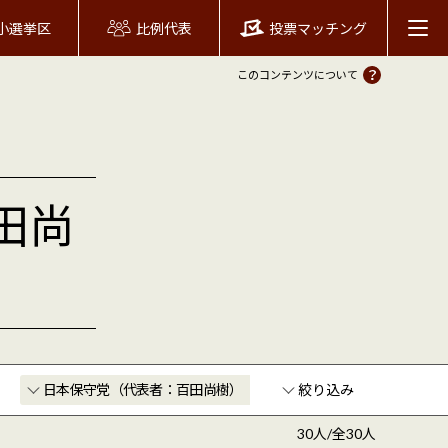
小選挙区
比例代表
投票マッチング
このコンテンツについて
田尚
絞り込み
30人/全30人