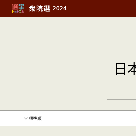
衆院選
2024
日