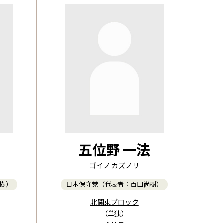
五位野 一法
ゴイノ カズノリ
樹）
日本保守党（代表者：百田尚樹）
北関東ブロック
（単独）