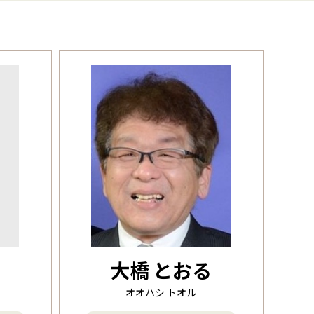
クリア
大橋 とおる
オオハシ トオル