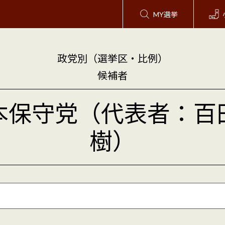
MY選挙
政党別（選挙区・比例）
候補者
本保守党（代表者：百
樹）