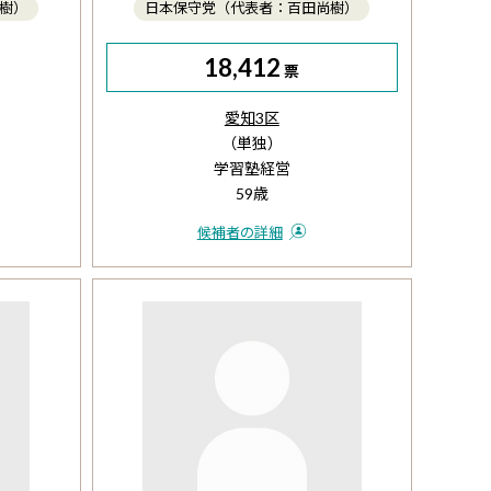
樹）
日本保守党（代表者：百田尚樹）
18,412
票
愛知3区
（単独）
学習塾経営
59歳
候補者の詳細