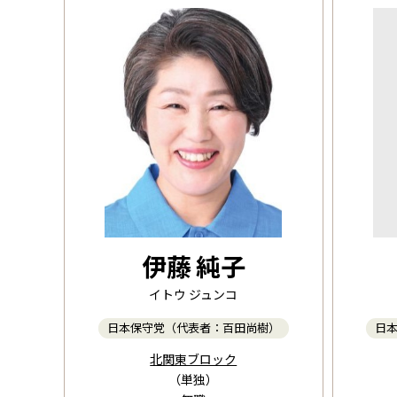
伊藤 純子
イトウ ジュンコ
日本保守党（代表者：百田尚樹）
日
北関東ブロック
（単独）