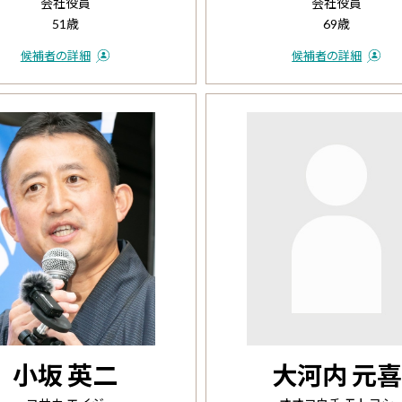
会社役員
会社役員
51歳
69歳
候補者の詳細
候補者の詳細
小坂 英二
大河内 元喜