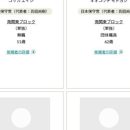
コサカ エイジ
オオコウチ モトヨシ
本保守党（代表者：百田尚樹）
日本保守党（代表者：百田尚
南関東ブロック
南関東ブロック
（単独）
（単独）
無職
団体職員
51歳
62歳
候補者の詳細
候補者の詳細