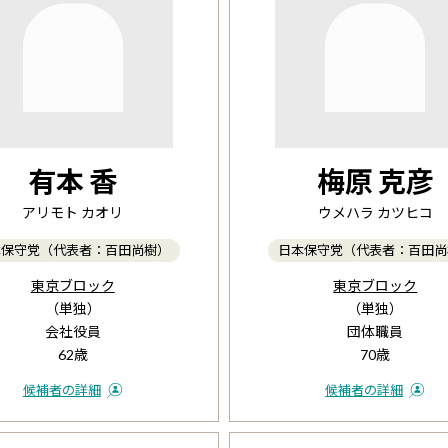
有本 香
梅原 克彦
アリモト カオリ
ウメハラ カツヒコ
本保守党（代表者：百田尚樹）
日本保守党（代表者：百田尚
東京ブロック
東京ブロック
（単独）
（単独）
会社役員
団体職員
62歳
70歳
候補者の詳細
候補者の詳細