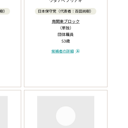
ワタナベ ノリアキ
樹）
日本保守党（代表者：百田尚樹）
南関東ブロック
（単独）
団体職員
53歳
候補者の詳細