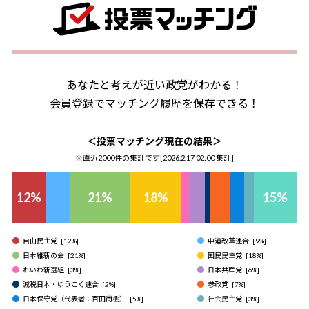
あなたと考えが近い政党がわかる！
会員登録でマッチング履歴を保存できる！
＜投票マッチング現在の結果＞
※直近2000件の集計です[
2026.2.17 02:00
集計]
12
%
21
%
18
%
15
%
自由民主党
[
12
%]
中道改革連合
[
9
%]
日本維新の会
[
21
%]
国民民主党
[
18
%]
れいわ新選組
[
3
%]
日本共産党
[
6
%]
減税日本・ゆうこく連合
[
2
%]
参政党
[
7
%]
日本保守党（代表者：百田尚樹）
[
5
%]
社会民主党
[
3
%]