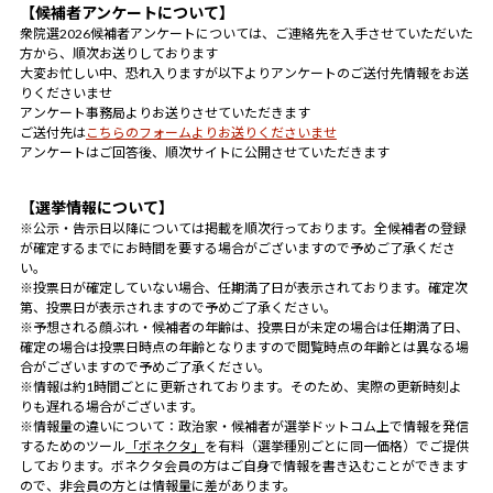
【候補者アンケートについて】
衆院選2026候補者アンケートについては、ご連絡先を入手させていただいた
方から、順次お送りしております
大変お忙しい中、恐れ入りますが以下よりアンケートのご送付先情報をお送
りくださいませ
アンケート事務局よりお送りさせていただきます
ご送付先は
こちらのフォームよりお送りくださいませ
アンケートはご回答後、順次サイトに公開させていただきます
【選挙情報について】
※公示・告示日以降については掲載を順次行っております。全候補者の登録
が確定するまでにお時間を要する場合がございますので予めご了承くださ
い。
※投票日が確定していない場合、任期満了日が表示されております。確定次
第、投票日が表示されますので予めご了承ください。
※予想される顔ぶれ・候補者の年齢は、投票日が未定の場合は任期満了日、
確定の場合は投票日時点の年齢となりますので閲覧時点の年齢とは異なる場
合がございますので予めご了承ください。
※情報は約1時間ごとに更新されております。そのため、実際の更新時刻よ
りも遅れる場合がございます。
※情報量の違いについて：政治家・候補者が選挙ドットコム上で情報を発信
するためのツール
「ボネクタ」
を有料（選挙種別ごとに同一価格）でご提供
しております。ボネクタ会員の方はご自身で情報を書き込むことができます
ので、非会員の方とは情報量に差があります。