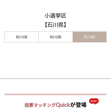
小選挙区
【
石川県
】
石川1区
石川2区
石川3区
Quick
が登場
投票マッチング