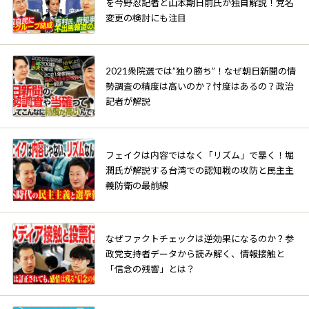
を今野忍記者と山本期日前氏が独自解説！党名
変更の検討にも注目
2021衆院選では”独り勝ち”！なぜ朝日新聞の情
勢調査の精度は高いのか？忖度はあるの？政治
記者が解説
フェイクは内容ではなく「リズム」で暴く！堀
潤氏が解説する台湾での認知戦の攻防と民主主
義防衛の最前線
なぜファクトチェックは逆効果になるのか？参
政党支持者データから読み解く、情報接触と
「信念の残響」とは？