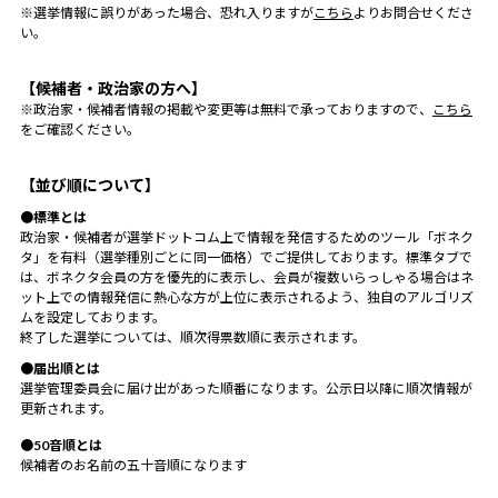
※選挙情報に誤りがあった場合、恐れ入りますが
こちら
よりお問合せくださ
い。
【候補者・政治家の方へ】
※政治家・候補者情報の掲載や変更等は無料で承っておりますので、
こちら
をご確認ください。
【並び順について】
●標準とは
政治家・候補者が選挙ドットコム上で情報を発信するためのツール「ボネク
タ」を有料（選挙種別ごとに同一価格）でご提供しております。標準タブで
は、ボネクタ会員の方を優先的に表示し、会員が複数いらっしゃる場合はネ
ット上での情報発信に熱心な方が上位に表示されるよう、独自のアルゴリズ
ムを設定しております。
終了した選挙については、順次得票数順に表示されます。
●届出順とは
選挙管理委員会に届け出があった順番になります。公示日以降に順次情報が
更新されます。
●50音順とは
候補者のお名前の五十音順になります