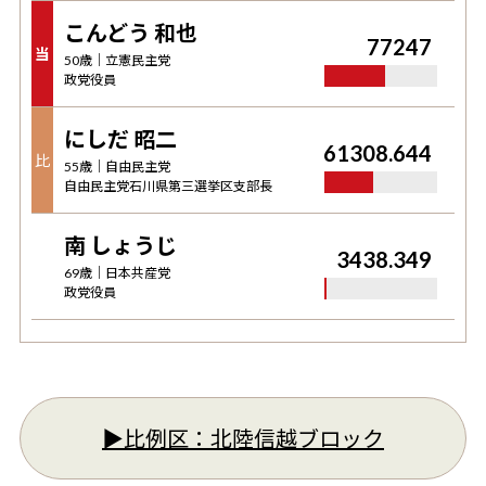
こんどう 和也
77247
当
50
歳｜
立憲民主党
政党役員
にしだ 昭二
61308.644
比
55
歳｜
自由民主党
自由民主党石川県第三選挙区支部長
南 しょうじ
3438.349
69
歳｜
日本共産党
政党役員
▶︎比例区：
北陸信越ブロック