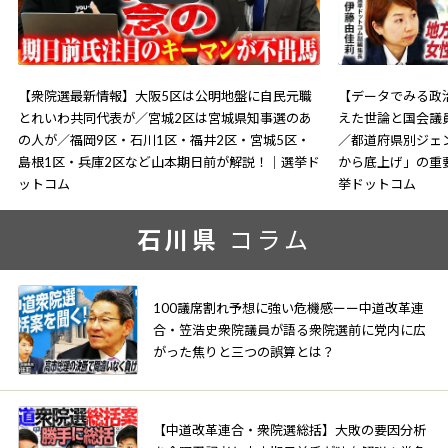
【衆院選最新情報】大阪5区は公明地盤に自民元職
【データでみる政治
とれいわ共同代表が／宮城2区は宮城県知事選のあ
えた世論と国会議
の人が／福岡9区・石川1区・福井2区・宮城5区・
／都道府県別ジェ
島根1区・兵庫2区など山本期日前が解説！｜選挙ド
から底上げ」の重
ットコム
挙ドットコム
石川県
コラム
100議席割れ予想に強い危機感ーー中道改革連
合・笠浩史衆院議員が語る衆院選前に党内に広
がった焦りと三つの誤算とは？
【中道改革連合・衆院選総括】大敗の要因分析