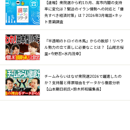
【速報】衆院選から約1カ月、高市内閣の支持
率に変化は？緊迫のイラン情勢への対応と「優
先すべき経済対策」は？2026年3月電話×ネッ
ト意識調査
『半透明のトロイの木馬』からの脱却！リベラ
ル勢力の立て直しに必要なことは？【山尾志桜
里×今野忍×水内茂幸】
チームみらいはなぜ衆院選2026で躍進したの
か？支持層と得票理由をデータから徹底分析
【山本期日前氏×鈴木邦和編集長】