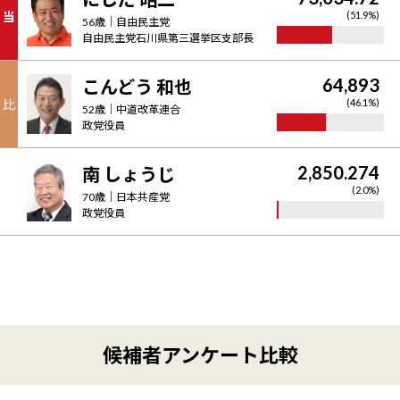
当
(
51.9
%)
56
歳｜
自由民主党
自由民主党石川県第三選挙区支部長
64,893
こんどう 和也
比
(
46.1
%)
52
歳｜
中道改革連合
政党役員
2,850.274
南 しょうじ
(
2.0
%)
70
歳｜
日本共産党
政党役員
候補者アンケート比較