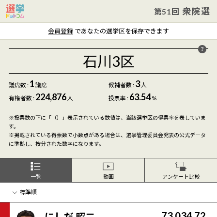
衆院選
第51回
会員登録
であなたの選挙区を保存できます
石川3区
1
3
議席数 :
議席
候補者数
:
人
224,876
63.54
有権者数 :
人
投票率 :
%
※投票数の下に「（）」表示されている数値は、当該選挙区の得票率を表していま
す。
※掲載されている得票数で小数点がある場合は、選挙管理委員会発表の公式データ
に準拠し、按分された数字になります。
一覧
動画
アンケート比較
73,034.72
にしだ 昭二