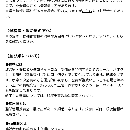
しております。ボネクタ会員の方はご自身で情報を書き込むことができます
ので、非会員の方とは情報量に差があります。
※選挙情報に誤りがあった場合、恐れ入りますが
こちら
よりお問合せくださ
い。
【候補者・政治家の方へ】
※政治家・候補者情報の掲載や変更等は無料で承っておりますので、
こちら
をご確認ください。
【並び順について】
●標準とは
政治家・候補者が選挙ドットコム上で情報を発信するためのツール「ボネク
タ」を有料（選挙種別ごとに同一価格）でご提供しております。標準タブで
は、ボネクタ会員の方を優先的に表示し、会員が複数いらっしゃる場合はネ
ット上での情報発信に熱心な方が上位に表示されるよう、独自のアルゴリズ
ムを設定しております。
終了した選挙については、順次得票数順に表示されます。
●届出順とは
選挙管理委員会に届け出があった順番になります。公示日以降に順次情報が
更新されます。
●50音順とは
候補者のお名前の五十音順になります