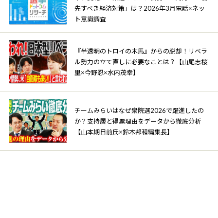
先すべき経済対策」は？2026年3月電話×ネッ
ト意識調査
『半透明のトロイの木馬』からの脱却！リベラ
ル勢力の立て直しに必要なことは？【山尾志桜
里×今野忍×水内茂幸】
チームみらいはなぜ衆院選2026で躍進したの
か？支持層と得票理由をデータから徹底分析
【山本期日前氏×鈴木邦和編集長】