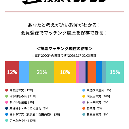
あなたと考えが近い政党がわかる！
会員登録でマッチング履歴を保存できる！
＜投票マッチング現在の結果＞
※直近2000件の集計です[
2026.2.17 02:00
集計]
12
%
21
%
18
%
15
%
自由民主党
[
12
%]
中道改革連合
[
9
%]
日本維新の会
[
21
%]
国民民主党
[
18
%]
れいわ新選組
[
3
%]
日本共産党
[
6
%]
減税日本・ゆうこく連合
[
2
%]
参政党
[
7
%]
日本保守党（代表者：百田尚樹）
[
5
%]
社会民主党
[
3
%]
チームみらい
[
15
%]