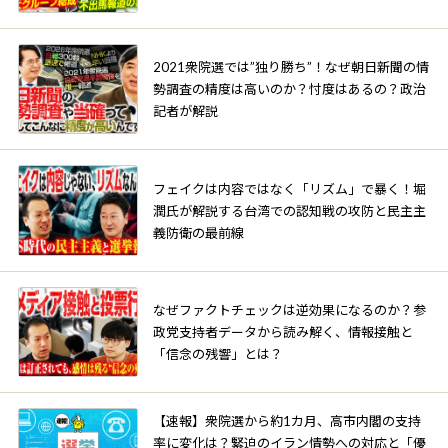
2021衆院選では”独り勝ち”！なぜ朝日新聞の情
勢調査の精度は高いのか？忖度はあるの？政治
記者が解説
フェイクは内容ではなく「リズム」で暴く！堀
潤氏が解説する台湾での認知戦の攻防と民主主
義防衛の最前線
なぜファクトチェックは逆効果になるのか？参
政党支持者データから読み解く、情報接触と
「信念の残響」とは？
【速報】衆院選から約1カ月、高市内閣の支持
率に変化は？緊迫のイラン情勢への対応と「優