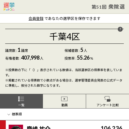
衆院選
第51回
会員登録
であなたの選挙区を保存できます
千葉4区
1
5
議席数 :
議席
候補者数
:
人
407,998
55.26
有権者数 :
人
投票率 :
%
※投票数の下に「（）」表示されている数値は、当該選挙区の得票率を表していま
す。
※掲載されている得票数で小数点がある場合は、選挙管理委員会発表の公式データ
に準拠し、按分された数字になります。
一覧
動画
アンケート比較
106,236
鹿嶋 祐介