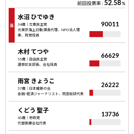
52.58
前回投票率 :
%
水沼 ひでゆき
90011
34
歳｜
立憲民主党
当
元東京海上日動 課長代理、NPO法人理
事、政党役員
木村 てつや
66629
55
歳｜
自由民主党
選挙区支部長、会社役員
雨宮 きょうこ
26222
57
歳｜
日本維新の会
金融･経済ジャーナリスト、雨宮総研代表
くどう 聖子
13736
45
歳｜
参政党
代替医療会社代表