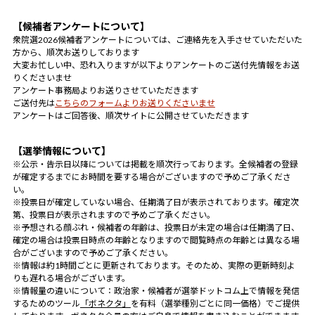
【候補者アンケートについて】
衆院選2026候補者アンケートについては、ご連絡先を入手させていただいた
方から、順次お送りしております
大変お忙しい中、恐れ入りますが以下よりアンケートのご送付先情報をお送
りくださいませ
アンケート事務局よりお送りさせていただきます
ご送付先は
こちらのフォームよりお送りくださいませ
アンケートはご回答後、順次サイトに公開させていただきます
【選挙情報について】
※公示・告示日以降については掲載を順次行っております。全候補者の登録
が確定するまでにお時間を要する場合がございますので予めご了承くださ
い。
※投票日が確定していない場合、任期満了日が表示されております。確定次
第、投票日が表示されますので予めご了承ください。
※予想される顔ぶれ・候補者の年齢は、投票日が未定の場合は任期満了日、
確定の場合は投票日時点の年齢となりますので閲覧時点の年齢とは異なる場
合がございますので予めご了承ください。
※情報は約1時間ごとに更新されております。そのため、実際の更新時刻よ
りも遅れる場合がございます。
※情報量の違いについて：政治家・候補者が選挙ドットコム上で情報を発信
するためのツール
「ボネクタ」
を有料（選挙種別ごとに同一価格）でご提供