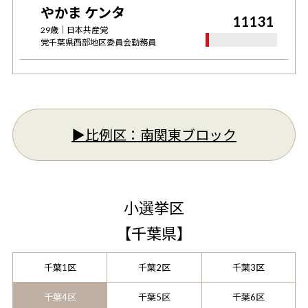
やかま ケンタ
11131
29
歳｜
日本共産党
党千葉県西部地区委員会勤務員
▶︎比例区：
南関東ブロック
小選挙区
【
千葉県
】
千葉1区
千葉2区
千葉3区
千葉4区
千葉5区
千葉6区