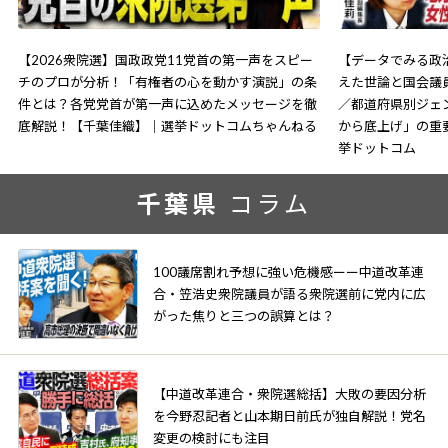
【2026衆院選】国政政党11党首の第一声をスピー
【データでみる政治
チのプロが分析！「有権者の心を動かす演説」の条
えた世論と国会議
件とは？各党党首が第一声に込めたメッセージを徹
／都道府県別ジェ
底解説！【千葉佳織】｜選挙ドットコムちゃんねる
から底上げ」の重
挙ドットコム
千葉県
コラム
100議席割れ予想に強い危機感ーー中道改革連
合・笠浩史衆院議員が語る衆院選前に党内に広
がった焦りと三つの誤算とは？
【中道改革連合・衆院選総括】大敗の要因分析
を今野忍記者と山本期日前氏が独自解説！党名
変更の検討にも注目