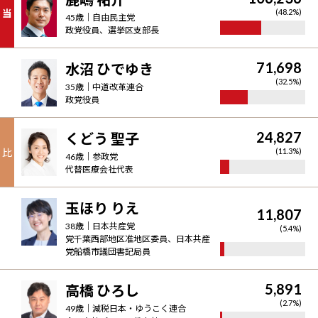
当
(
48.2
%)
45
歳｜
自由民主党
政党役員、選挙区支部長
71,698
水沼 ひでゆき
(
32.5
%)
35
歳｜
中道改革連合
政党役員
24,827
くどう 聖子
比
(
11.3
%)
46
歳｜
参政党
代替医療会社代表
玉ほり りえ
11,807
38
歳｜
日本共産党
(
5.4
%)
党千葉西部地区准地区委員、日本共産
党船橋市議団書記局員
5,891
高橋 ひろし
(
2.7
%)
49
歳｜
減税日本・ゆうこく連合