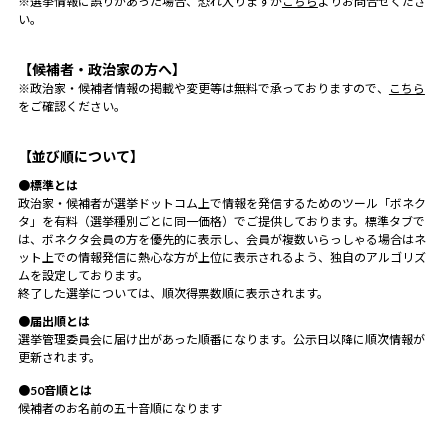
※選挙情報に誤りがあった場合、恐れ入りますが
こちら
よりお問合せくださ
い。
【候補者・政治家の方へ】
※政治家・候補者情報の掲載や変更等は無料で承っておりますので、
こちら
をご確認ください。
【並び順について】
●標準とは
政治家・候補者が選挙ドットコム上で情報を発信するためのツール「ボネク
タ」を有料（選挙種別ごとに同一価格）でご提供しております。標準タブで
は、ボネクタ会員の方を優先的に表示し、会員が複数いらっしゃる場合はネ
ット上での情報発信に熱心な方が上位に表示されるよう、独自のアルゴリズ
ムを設定しております。
終了した選挙については、順次得票数順に表示されます。
●届出順とは
選挙管理委員会に届け出があった順番になります。公示日以降に順次情報が
更新されます。
●50音順とは
候補者のお名前の五十音順になります