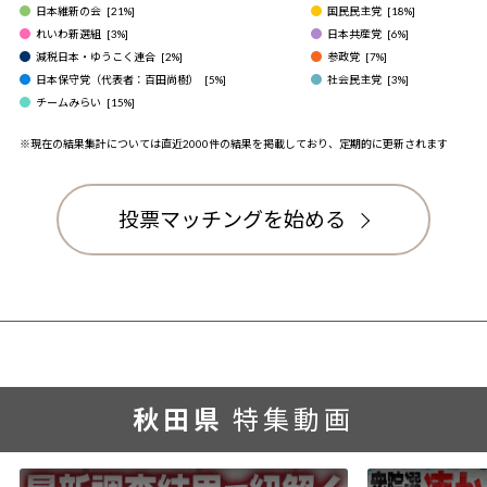
日本維新の会
[
21
%]
国民民主党
[
18
%]
れいわ新選組
[
3
%]
日本共産党
[
6
%]
減税日本・ゆうこく連合
[
2
%]
参政党
[
7
%]
日本保守党（代表者：百田尚樹）
[
5
%]
社会民主党
[
3
%]
チームみらい
[
15
%]
※現在の結果集計については直近2000件の結果を掲載しており、定期的に更新されます
投票マッチングを始める
秋田県
特集動画