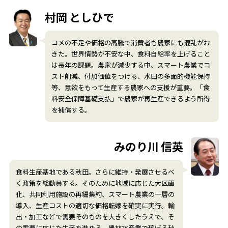
村岡 としひで
コメの不足や価格の高騰で消費者も農家にも混乱がお
きた。世界情勢が不安な中、食料自給率を上げること
は長年の課題。農家が減少する中、スマート農業でコ
スト削減、付加価値をつける、水田の多面的機能保持
等、意欲をもって生産する農家への支援が重要。「食
料安全保障基礎支払」で農家が再生産できるよう所得
を補償する。
みのり川 信英
食料生産基地である秋田。さらに維持・発展させるべ
く政策を総動員する。そのために地域に応じた大区画
化、共同利用施設の再編集約、スマート農業の一層の
導入、生産コストの適切な価格転嫁を確実に実行。輸
出・加工などで需要そのものを大きくしたうえで、そ