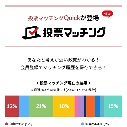
Quick
が登場
投票マッチング
あなたと考えが近い政党がわかる！
会員登録でマッチング履歴を保存できる！
＜投票マッチング現在の結果＞
※直近2000件の集計です[
2026.2.17 02:00
集計]
12
%
21
%
18
%
15
%
自由民主党
[
12
%]
中道改革連合
[
9
%]