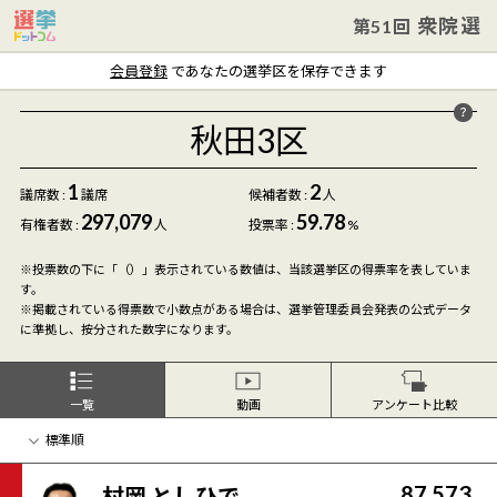
衆院選
第51回
会員登録
であなたの選挙区を保存できます
秋田3区
1
2
議席数 :
議席
候補者数
:
人
297,079
59.78
有権者数 :
人
投票率 :
%
※投票数の下に「（）」表示されている数値は、当該選挙区の得票率を表していま
す。
※掲載されている得票数で小数点がある場合は、選挙管理委員会発表の公式データ
に準拠し、按分された数字になります。
一覧
動画
アンケート比較
87,573
村岡 としひで