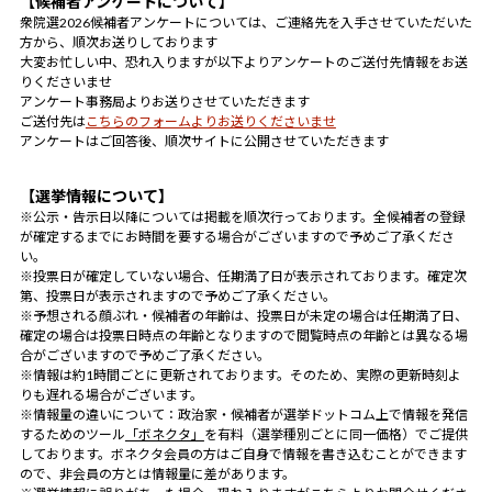
【候補者アンケートについて】
衆院選2026候補者アンケートについては、ご連絡先を入手させていただいた
方から、順次お送りしております
大変お忙しい中、恐れ入りますが以下よりアンケートのご送付先情報をお送
りくださいませ
アンケート事務局よりお送りさせていただきます
ご送付先は
こちらのフォームよりお送りくださいませ
アンケートはご回答後、順次サイトに公開させていただきます
【選挙情報について】
※公示・告示日以降については掲載を順次行っております。全候補者の登録
が確定するまでにお時間を要する場合がございますので予めご了承くださ
い。
※投票日が確定していない場合、任期満了日が表示されております。確定次
第、投票日が表示されますので予めご了承ください。
※予想される顔ぶれ・候補者の年齢は、投票日が未定の場合は任期満了日、
確定の場合は投票日時点の年齢となりますので閲覧時点の年齢とは異なる場
合がございますので予めご了承ください。
※情報は約1時間ごとに更新されております。そのため、実際の更新時刻よ
りも遅れる場合がございます。
※情報量の違いについて：政治家・候補者が選挙ドットコム上で情報を発信
するためのツール
「ボネクタ」
を有料（選挙種別ごとに同一価格）でご提供
しております。ボネクタ会員の方はご自身で情報を書き込むことができます
ので、非会員の方とは情報量に差があります。