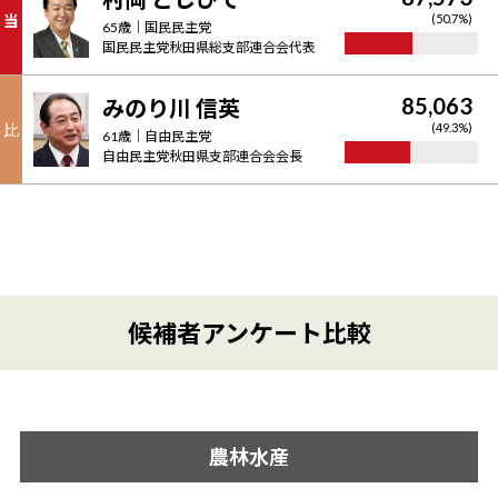
当
(
50.7
%)
65
歳｜
国民民主党
国民民主党秋田県総支部連合会代表
85,063
みのり川 信英
比
(
49.3
%)
61
歳｜
自由民主党
自由民主党秋田県支部連合会会長
候補者アンケート比較
農林水産