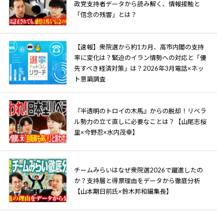
政党支持者データから読み解く、情報接触と
「信念の残響」とは？
【速報】衆院選から約1カ月、高市内閣の支持
率に変化は？緊迫のイラン情勢への対応と「優
先すべき経済対策」は？2026年3月電話×ネッ
ト意識調査
『半透明のトロイの木馬』からの脱却！リベラ
ル勢力の立て直しに必要なことは？【山尾志桜
里×今野忍×水内茂幸】
チームみらいはなぜ衆院選2026で躍進したの
か？支持層と得票理由をデータから徹底分析
【山本期日前氏×鈴木邦和編集長】