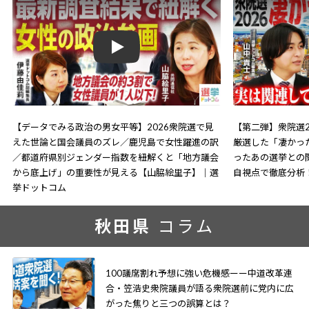
Play
【データでみる政治の男女平等】2026衆院選で見
【第二弾】衆院選2
えた世論と国会議員のズレ／鹿児島で女性躍進の訳
厳選した「凄かっ
／都道府県別ジェンダー指数を紐解くと「地方議会
ったあの選挙との
から底上げ」の重要性が見える【山脇絵里子】｜選
自視点で徹底分析
挙ドットコム
秋田県
コラム
100議席割れ予想に強い危機感ーー中道改革連
合・笠浩史衆院議員が語る衆院選前に党内に広
がった焦りと三つの誤算とは？