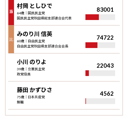
村岡 としひで
83001
当
64
歳｜
国民民主党
国民民主党秋田県総支部連合会代表
みのり川 信英
74722
比
60
歳｜
自由民主党
自由民主党秋田県支部連合会会長
小川 のりよ
22043
39
歳｜
立憲民主党
政党役員
藤田 かずひさ
4562
75
歳｜
日本共産党
無職