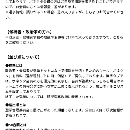
しております。ボネクタ会員の方はご自身で情報を書き込むことができます
ので、非会員の方とは情報量に差があります。
※選挙情報に誤りがあった場合、恐れ入りますが
こちら
よりお問合せくださ
い。
【候補者・政治家の方へ】
※政治家・候補者情報の掲載や変更等は無料で承っておりますので、
こちら
をご確認ください。
【並び順について】
●標準とは
政治家・候補者が選挙ドットコム上で情報を発信するためのツール「ボネク
タ」を有料（選挙種別ごとに同一価格）でご提供しております。標準タブで
は、ボネクタ会員の方を優先的に表示し、会員が複数いらっしゃる場合はネ
ット上での情報発信に熱心な方が上位に表示されるよう、独自のアルゴリズ
ムを設定しております。
終了した選挙については、順次得票数順に表示されます。
●届出順とは
選挙管理委員会に届け出があった順番になります。公示日以降に順次情報が
更新されます。
●50音順とは