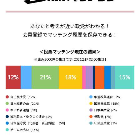
あなたと考えが近い政党がわかる！
会員登録でマッチング履歴を保存できる！
＜投票マッチング現在の結果＞
※直近2000件の集計です[
2026.2.17 02:00
集計]
12
%
21
%
18
%
15
%
自由民主党
[
12
%]
中道改革連合
[
9
%]
日本維新の会
[
21
%]
国民民主党
[
18
%]
れいわ新選組
[
3
%]
日本共産党
[
6
%]
減税日本・ゆうこく連合
[
2
%]
参政党
[
7
%]
日本保守党（代表者：百田尚樹）
[
5
%]
社会民主党
[
3
%]
チームみらい
[
15
%]