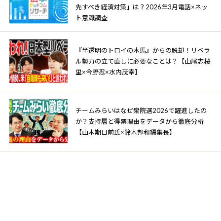
先すべき経済対策」は？2026年3月電話×ネッ
ト意識調査
『半透明のトロイの木馬』からの脱却！リベラ
ル勢力の立て直しに必要なことは？【山尾志桜
里×今野忍×水内茂幸】
チームみらいはなぜ衆院選2026で躍進したの
か？支持層と得票理由をデータから徹底分析
【山本期日前氏×鈴木邦和編集長】