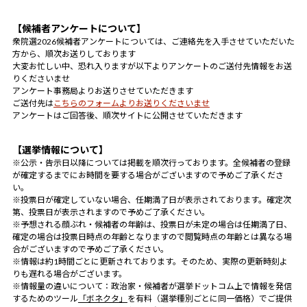
【候補者アンケートについて】
衆院選2026候補者アンケートについては、ご連絡先を入手させていただいた
方から、順次お送りしております
大変お忙しい中、恐れ入りますが以下よりアンケートのご送付先情報をお送
りくださいませ
アンケート事務局よりお送りさせていただきます
ご送付先は
こちらのフォームよりお送りくださいませ
アンケートはご回答後、順次サイトに公開させていただきます
【選挙情報について】
※公示・告示日以降については掲載を順次行っております。全候補者の登録
が確定するまでにお時間を要する場合がございますので予めご了承くださ
い。
※投票日が確定していない場合、任期満了日が表示されております。確定次
第、投票日が表示されますので予めご了承ください。
※予想される顔ぶれ・候補者の年齢は、投票日が未定の場合は任期満了日、
確定の場合は投票日時点の年齢となりますので閲覧時点の年齢とは異なる場
合がございますので予めご了承ください。
※情報は約1時間ごとに更新されております。そのため、実際の更新時刻よ
りも遅れる場合がございます。
※情報量の違いについて：政治家・候補者が選挙ドットコム上で情報を発信
するためのツール
「ボネクタ」
を有料（選挙種別ごとに同一価格）でご提供