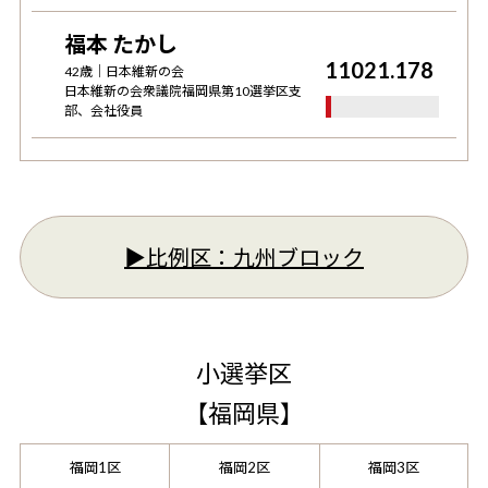
福本 たかし
11021.178
42
歳｜
日本維新の会
日本維新の会衆議院福岡県第10選挙区支
部、会社役員
▶︎比例区：
九州ブロック
小選挙区
【
福岡県
】
福岡1区
福岡2区
福岡3区