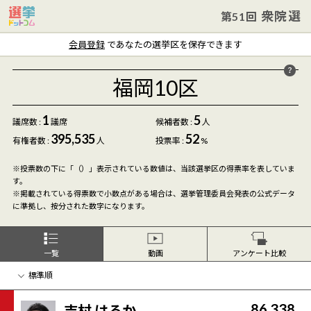
衆院選
第51回
会員登録
であなたの選挙区を保存できます
福岡10区
1
5
議席数 :
議席
候補者数
:
人
395,535
52
有権者数 :
人
投票率 :
%
※投票数の下に「（）」表示されている数値は、当該選挙区の得票率を表していま
す。
※掲載されている得票数で小数点がある場合は、選挙管理委員会発表の公式データ
に準拠し、按分された数字になります。
一覧
動画
アンケート比較
86,338
吉村 はるか