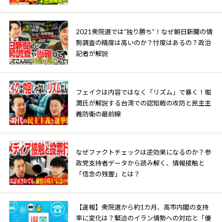
2021衆院選では”独り勝ち”！なぜ朝日新聞の情
勢調査の精度は高いのか？忖度はあるの？政治
記者が解説
フェイクは内容ではなく「リズム」で暴く！堀
潤氏が解説する台湾での認知戦の攻防と民主主
義防衛の最前線
なぜファクトチェックは逆効果になるのか？参
政党支持者データから読み解く、情報接触と
「信念の残響」とは？
【速報】衆院選から約1カ月、高市内閣の支持
率に変化は？緊迫のイラン情勢への対応と「優