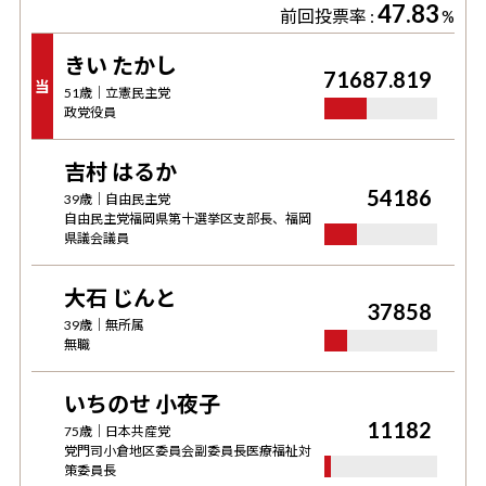
47.83
前回投票率 :
%
きい たかし
71687.819
当
51
歳｜
立憲民主党
政党役員
吉村 はるか
54186
39
歳｜
自由民主党
自由民主党福岡県第十選挙区支部長、福岡
県議会議員
大石 じんと
37858
39
歳｜
無所属
無職
いちのせ 小夜子
11182
75
歳｜
日本共産党
党門司小倉地区委員会副委員長医療福祉対
策委員長