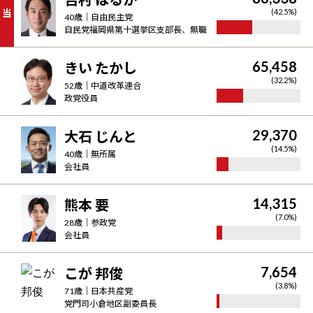
当
(
42.5
%)
40
歳｜
自由民主党
自民党福岡県第十選挙区支部長、無職
65,458
きい たかし
(
32.2
%)
52
歳｜
中道改革連合
政党役員
29,370
大石 じんと
(
14.5
%)
40
歳｜
無所属
会社員
14,315
熊本 要
(
7.0
%)
28
歳｜
参政党
会社員
7,654
こが 邦俊
(
3.8
%)
71
歳｜
日本共産党
党門司小倉地区副委員長