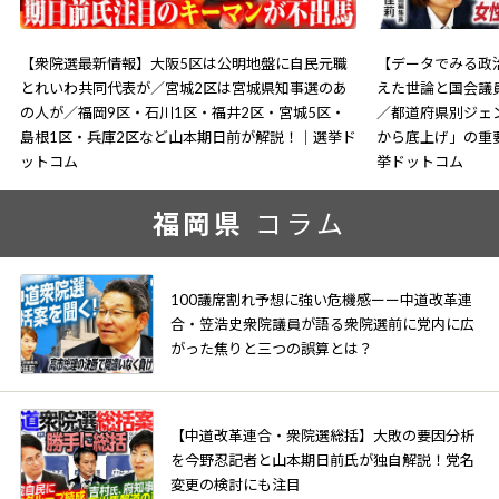
【衆院選最新情報】大阪5区は公明地盤に自民元職
【データでみる政治
とれいわ共同代表が／宮城2区は宮城県知事選のあ
えた世論と国会議
の人が／福岡9区・石川1区・福井2区・宮城5区・
／都道府県別ジェ
島根1区・兵庫2区など山本期日前が解説！｜選挙ド
から底上げ」の重
ットコム
挙ドットコム
福岡県
コラム
100議席割れ予想に強い危機感ーー中道改革連
合・笠浩史衆院議員が語る衆院選前に党内に広
がった焦りと三つの誤算とは？
【中道改革連合・衆院選総括】大敗の要因分析
を今野忍記者と山本期日前氏が独自解説！党名
変更の検討にも注目