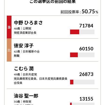
この選挙区の前回の結果
50.75
前回投票率 :
%
中野 ひろまさ
71784
当
46
歳｜
公明党
党経済産業部会長
徳安 淳子
60150
比
62
歳｜
日本維新の会
無職
こむら 潤
26873
49
歳｜
日本共産党
党兵庫県常任委員、日本共産党兵庫県委員
会役員
油谷 聖一郎
13155
50
歳｜
参政党