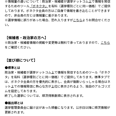
※情報量の違いについて：政治家・候補者が選挙ドットコム上で情報を発信
するためのツール
「ボネクタ」
を有料（選挙種別ごとに同一価格）でご提供
しております。ボネクタ会員の方はご自身で情報を書き込むことができます
ので、非会員の方とは情報量に差があります。
※選挙情報に誤りがあった場合、恐れ入りますが
こちら
よりお問合せくださ
い。
【候補者・政治家の方へ】
※政治家・候補者情報の掲載や変更等は無料で承っておりますので、
こちら
をご確認ください。
【並び順について】
●標準とは
政治家・候補者が選挙ドットコム上で情報を発信するためのツール「ボネク
タ」を有料（選挙種別ごとに同一価格）でご提供しております。標準タブで
は、ボネクタ会員の方を優先的に表示し、会員が複数いらっしゃる場合はネ
ット上での情報発信に熱心な方が上位に表示されるよう、独自のアルゴリズ
ムを設定しております。
終了した選挙については、順次得票数順に表示されます。
●届出順とは
選挙管理委員会に届け出があった順番になります。公示日以降に順次情報が
更新されます。