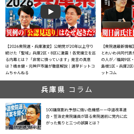
Play
【2026衆院選・兵庫激変】公明党が20年以上守り
【衆院選最新情報
続けた「聖域」兵庫2区・8区に激震！各党擁立を巡
とれいわ共同代表
る内幕とは？「非常に憤っています」発言の真意
の人が／福岡9区・
は？橋本健・元神戸市議が徹底解説｜選挙ドットコ
島根1区・兵庫2
ムちゃんねる
ットコム
兵庫県
コラム
100議席割れ予想に強い危機感ーー中道改革連
合・笠浩史衆院議員が語る衆院選前に党内に広
がった焦りと三つの誤算とは？