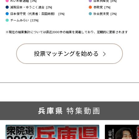
れいわ新選組
[
3
%]
日本共産党
[
6
%]
減税日本・ゆうこく連合
[
2
%]
参政党
[
7
%]
日本保守党（代表者：百田尚樹）
[
5
%]
社会民主党
[
3
%]
チームみらい
[
15
%]
※現在の結果集計については直近2000件の結果を掲載しており、定期的に更新されます
投票マッチングを始める
兵庫県
特集動画