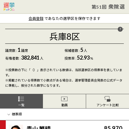
衆院選
第51回
会員登録
であなたの選挙区を保存できます
兵庫8区
1
5
議席数 :
議席
候補者数
:
人
382,841
52.93
有権者数 :
人
投票率 :
%
※投票数の下に「（）」表示されている数値は、当該選挙区の得票率を表していま
す。
※掲載されている得票数で小数点がある場合は、選挙管理委員会発表の公式データ
に準拠し、按分された数字になります。
一覧
動画
アンケート比較
85,970
青山 繁晴