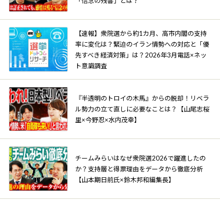
「信念の残響」とは？
【速報】衆院選から約1カ月、高市内閣の支持
率に変化は？緊迫のイラン情勢への対応と「優
先すべき経済対策」は？2026年3月電話×ネッ
ト意識調査
『半透明のトロイの木馬』からの脱却！リベラ
ル勢力の立て直しに必要なことは？【山尾志桜
里×今野忍×水内茂幸】
チームみらいはなぜ衆院選2026で躍進したの
か？支持層と得票理由をデータから徹底分析
【山本期日前氏×鈴木邦和編集長】