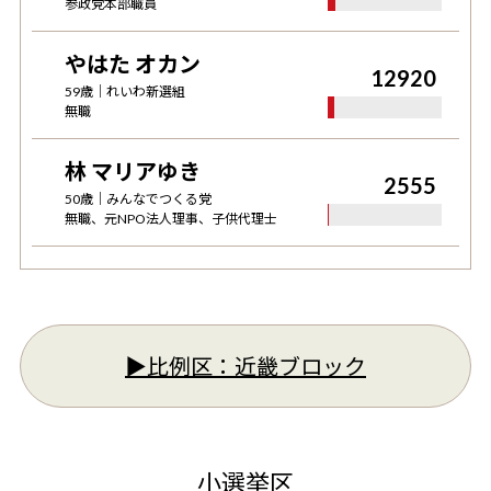
参政党本部職員
やはた オカン
12920
59
歳｜
れいわ新選組
無職
林 マリアゆき
2555
50
歳｜
みんなでつくる党
無職、元NPO法人理事、子供代理士
▶︎比例区：
近畿ブロック
小選挙区