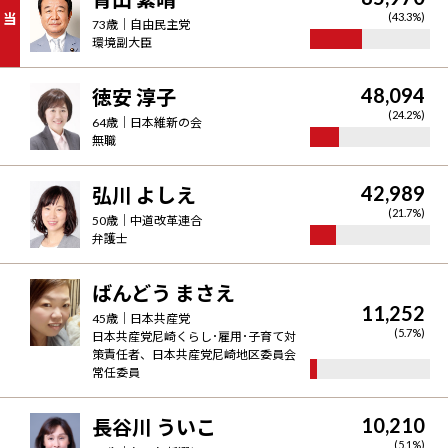
当
(
43.3
%)
73
歳｜
自由民主党
環境副大臣
48,094
徳安 淳子
(
24.2
%)
64
歳｜
日本維新の会
無職
42,989
弘川 よしえ
(
21.7
%)
50
歳｜
中道改革連合
弁護士
ばんどう まさえ
11,252
45
歳｜
日本共産党
(
5.7
%)
日本共産党尼崎くらし･雇用･子育て対
策責任者、日本共産党尼崎地区委員会
常任委員
10,210
長谷川 ういこ
(
5.1
%)