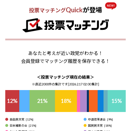
Quick
が登場
投票マッチング
あなたと考えが近い政党がわかる！
会員登録でマッチング履歴を保存できる！
＜投票マッチング現在の結果＞
※直近2000件の集計です[
2026.2.17 02:00
集計]
12
%
21
%
18
%
15
%
自由民主党
[
12
%]
中道改革連合
[
9
%]
日本維新の会
[
21
%]
国民民主党
[
18
%]