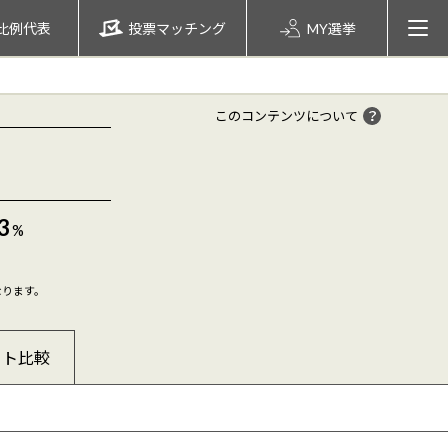
比例代表
投票マッチング
MY選挙
このコンテンツについて
3
%
なります。
ート比較