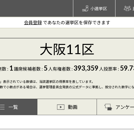
小選挙区
会員登録
であなたの選挙区を保存できます
大阪11区
1
5
393,359
59.7
数 :
議席
候補者数
:
人
有権者数 :
人
投票率 :
」表示されている数値は、当該選挙区の得票率を表しています。
数で小数点がある場合は、選挙管理委員会発表の公式データに準拠し、按分された数字に
一覧
動画
アンケ