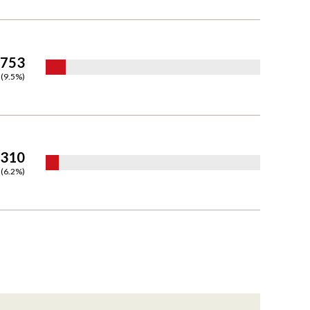
,753
(
9.5
%)
,310
(
6.2
%)