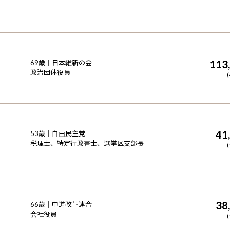
113
69
歳｜
日本維新の会
政治団体役員
(
41
53
歳｜
自由民主党
税理士、特定行政書士、選挙区支部長
(
38
66
歳｜
中道改革連合
会社役員
(