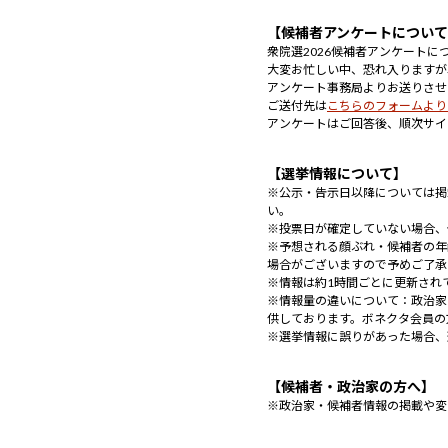
【候補者アンケートについ
衆院選2026候補者アンケート
大変お忙しい中、恐れ入りますが
アンケート事務局よりお送りさせ
ご送付先は
こちらのフォームより
アンケートはご回答後、順次サイ
【選挙情報について】
※公示・告示日以降については掲
い。
※投票日が確定していない場合、
※予想される顔ぶれ・候補者の年
場合がございますので予めご了承
※情報は約1時間ごとに更新され
※情報量の違いについて：政治家
供しております。ボネクタ会員の
※選挙情報に誤りがあった場合、
【候補者・政治家の方へ】
※政治家・候補者情報の掲載や変