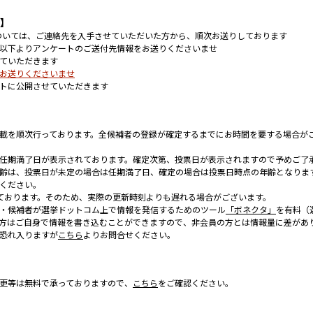
て】
については、ご連絡先を入手させていただいた方から、順次お送りしております
以下よりアンケートのご送付先情報をお送りくださいませ
ていただきます
お送りくださいませ
トに公開させていただきます
載を順次行っております。全候補者の登録が確定するまでにお時間を要する場合が
任期満了日が表示されております。確定次第、投票日が表示されますので予めご了
齢は、投票日が未定の場合は任期満了日、確定の場合は投票日時点の年齢となりま
ください。
ております。そのため、実際の更新時刻よりも遅れる場合がございます。
・候補者が選挙ドットコム上で情報を発信するためのツール
「ボネクタ」
を有料（
方はご自身で情報を書き込むことができますので、非会員の方とは情報量に差があ
恐れ入りますが
こちら
よりお問合せください。
更等は無料で承っておりますので、
こちら
をご確認ください。