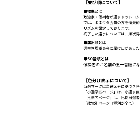
【並び順について】
●標準とは
政治家・候補者が選挙ドットコム
では、ボネクタ会員の方を優先的
リズムを設定しております。
終了した選挙については、順次得
●届出順とは
選挙管理委員会に届け出があった
●50音順とは
候補者のお名前の五十音順に
【色分け表示について】
当選マークは当選区分に基づき各
「小選挙区ページ」は、小選挙区
「比例区ページ」は、比例当選者
「政党別ページ（種別が全て）」