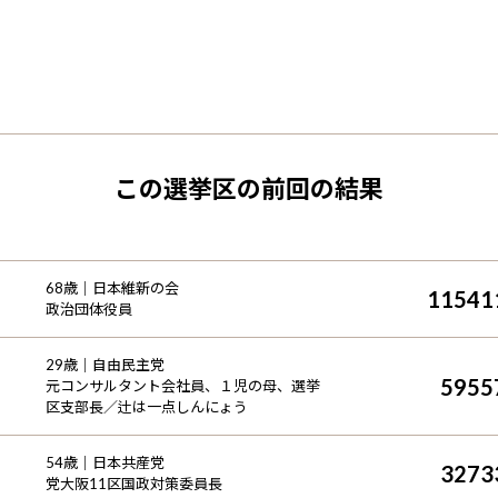
この選挙区の前回の結果
68
歳｜
日本維新の会
11541
政治団体役員
29
歳｜
自由民主党
5955
元コンサルタント会社員、１児の母、選挙
区支部長／辻は一点しんにょう
54
歳｜
日本共産党
3273
党大阪11区国政対策委員長