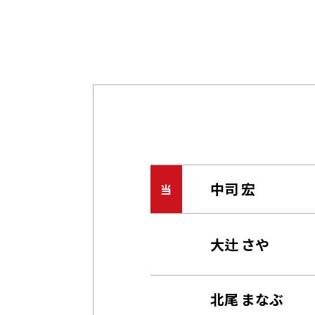
中司 宏
当
大辻 さや
北尾 まなぶ