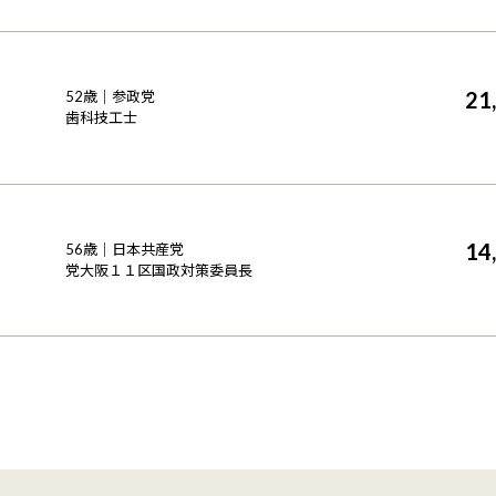
21
52
歳｜
参政党
歯科技工士
14
56
歳｜
日本共産党
党大阪１１区国政対策委員長