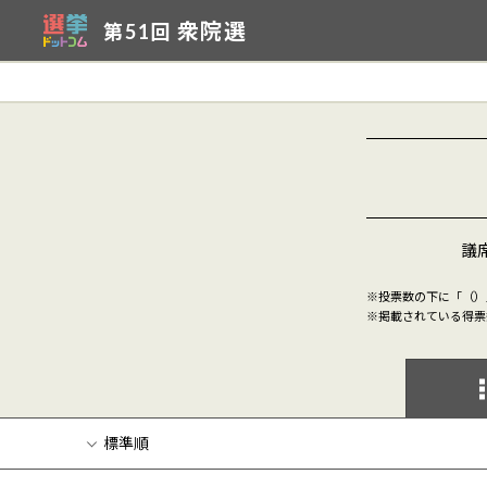
衆院選
第51回
議席
※投票数の下に「（）
※掲載されている得票