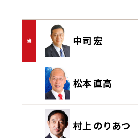
中司 宏
当
松本 直高
村上 のりあつ