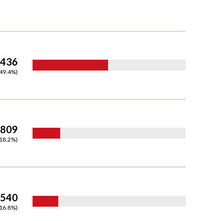
,436
49.4
%)
,809
18.2
%)
,540
16.8
%)