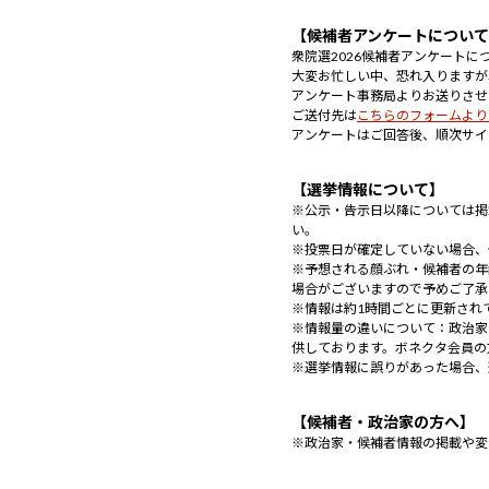
【候補者アンケートについ
衆院選2026候補者アンケート
大変お忙しい中、恐れ入りますが
アンケート事務局よりお送りさせ
ご送付先は
こちらのフォームより
アンケートはご回答後、順次サイ
【選挙情報について】
※公示・告示日以降については掲
い。
※投票日が確定していない場合、
※予想される顔ぶれ・候補者の年
場合がございますので予めご了承
※情報は約1時間ごとに更新され
※情報量の違いについて：政治家
供しております。ボネクタ会員の
※選挙情報に誤りがあった場合、
【候補者・政治家の方へ】
※政治家・候補者情報の掲載や変