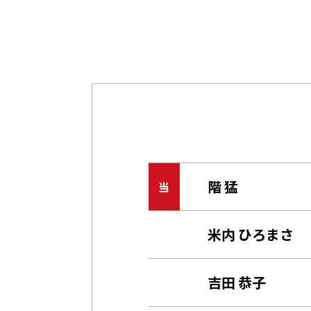
階 猛
当
米内 ひろまさ
吉田 恭子