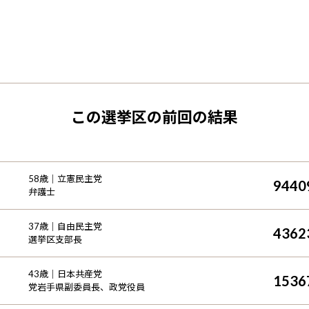
この選挙区の前回の結果
58
歳｜
立憲民主党
9440
弁護士
37
歳｜
自由民主党
4362
選挙区支部長
43
歳｜
日本共産党
1536
党岩手県副委員長、政党役員