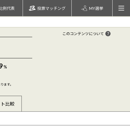
比例代表
投票マッチング
MY選挙
このコンテンツについて
9
%
なります。
ート比較