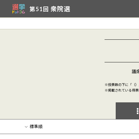
衆院選
第51回
議席
※投票数の下に「（）
※掲載されている得票