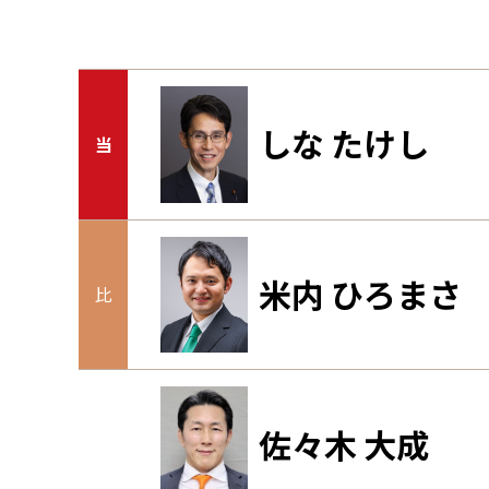
しな たけし
当
米内 ひろまさ
比
佐々木 大成