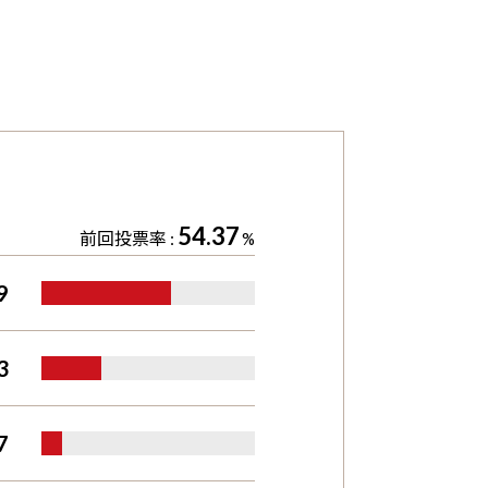
54.37
前回投票率 :
%
9
3
7