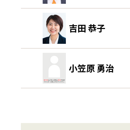
吉田 恭子
小笠原 勇治