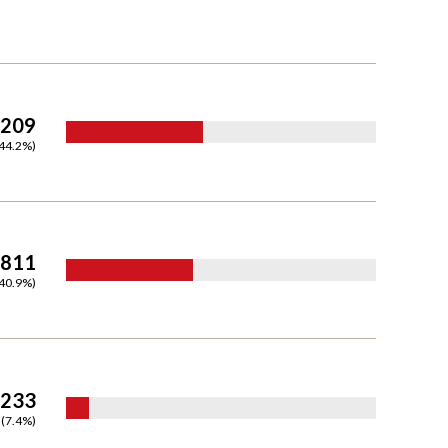
,209
44.2
%)
,811
40.9
%)
,233
(
7.4
%)