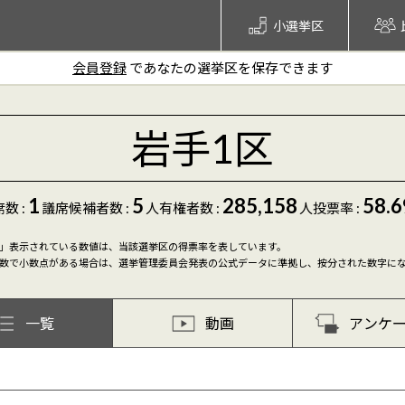
小選挙区
会員登録
であなたの選挙区を保存できます
岩手1区
1
5
285,158
58.6
数 :
議席
候補者数
:
人
有権者数 :
人
投票率 :
」表示されている数値は、当該選挙区の得票率を表しています。
数で小数点がある場合は、選挙管理委員会発表の公式データに準拠し、按分された数字に
一覧
動画
アンケ