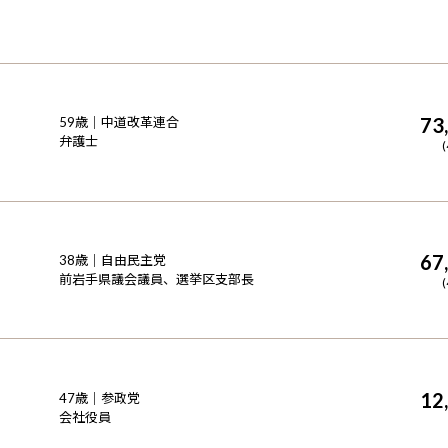
73
59
歳｜
中道改革連合
弁護士
(
67
38
歳｜
自由民主党
前岩手県議会議員、選挙区支部長
(
12
47
歳｜
参政党
会社役員