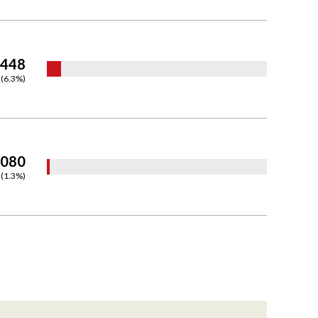
,448
(
6.3
%)
,080
(
1.3
%)