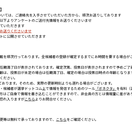
て】
については、ご連絡先を入手させていただいた方から、順次お送りしております
以下よりアンケートのご送付先情報をお送りくださいませ
ていただきます
お送りくださいませ
トに公開させていただきます
載を順次行っております。全候補者の登録が確定するまでにお時間を要する場合が
任期満了日が表示されております。確定次第、投票日が表示されますので予めご了
齢は、投票日が未定の場合は任期満了日、確定の場合は投票日時点の年齢となりま
ください。
ております。そのため、実際の更新時刻よりも遅れる場合がございます。
・候補者が選挙ドットコム上で情報を発信するためのツール
「ボネクタ」
を有料（
方はご自身で情報を書き込むことができますので、非会員の方とは情報量に差があ
恐れ入りますが
こちら
よりお問合せください。
更等は無料で承っておりますので、
こちら
をご確認ください。