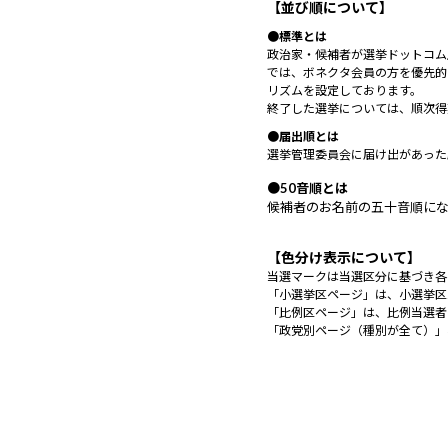
【並び順について】
●標準とは
政治家・候補者が選挙ドットコム
では、ボネクタ会員の方を優先的
リズムを設定しております。
終了した選挙については、順次得
●届出順とは
選挙管理委員会に届け出があった
●50音順とは
候補者のお名前の五十音順に
【色分け表示について】
当選マークは当選区分に基づき各
「小選挙区ページ」は、小選挙区
「比例区ページ」は、比例当選者
「政党別ページ（種別が全て）」