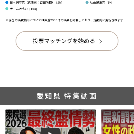
日本保守党（代表者：百田尚樹）
[
5
%]
社会民主党
[
3
%]
チームみらい
[
15
%]
※現在の結果集計については直近2000件の結果を掲載しており、定期的に更新されます
投票マッチングを始める
愛知県
特集動画