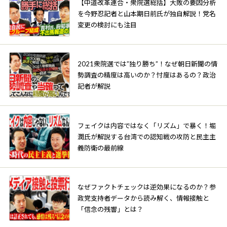
【中道改革連合・衆院選総括】大敗の要因分析
を今野忍記者と山本期日前氏が独自解説！党名
変更の検討にも注目
2021衆院選では”独り勝ち”！なぜ朝日新聞の情
勢調査の精度は高いのか？忖度はあるの？政治
記者が解説
フェイクは内容ではなく「リズム」で暴く！堀
潤氏が解説する台湾での認知戦の攻防と民主主
義防衛の最前線
なぜファクトチェックは逆効果になるのか？参
政党支持者データから読み解く、情報接触と
「信念の残響」とは？