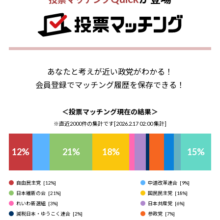
あなたと考えが近い政党がわかる！
会員登録でマッチング履歴を保存できる！
＜投票マッチング現在の結果＞
※直近2000件の集計です[
2026.2.17 02:00
集計]
12
%
21
%
18
%
15
%
自由民主党
[
12
%]
中道改革連合
[
9
%]
日本維新の会
[
21
%]
国民民主党
[
18
%]
れいわ新選組
[
3
%]
日本共産党
[
6
%]
減税日本・ゆうこく連合
[
2
%]
参政党
[
7
%]