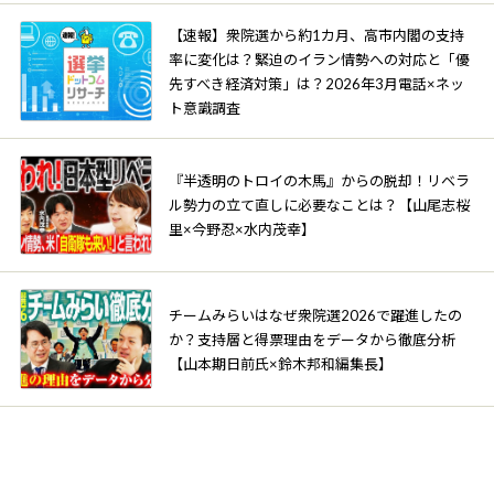
【速報】衆院選から約1カ月、高市内閣の支持
率に変化は？緊迫のイラン情勢への対応と「優
先すべき経済対策」は？2026年3月電話×ネッ
ト意識調査
『半透明のトロイの木馬』からの脱却！リベラ
ル勢力の立て直しに必要なことは？【山尾志桜
里×今野忍×水内茂幸】
チームみらいはなぜ衆院選2026で躍進したの
か？支持層と得票理由をデータから徹底分析
【山本期日前氏×鈴木邦和編集長】