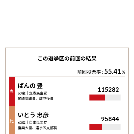
この選挙区の前回の結果
55.41
前回投票率 :
%
ばんの 豊
115282
当
63
歳｜
立憲民主党
衆議院議員、政党役員
いとう 忠彦
95844
比
60
歳｜
自由民主党
復興大臣、選挙区支部長