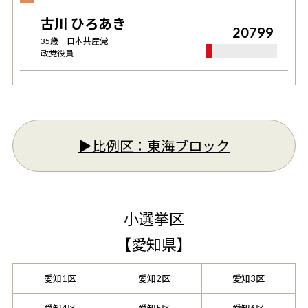
古川 ひろあき
20799
35
歳｜
日本共産党
政党役員
▶︎比例区：
東海ブロック
小選挙区
【
愛知県
】
愛知1区
愛知2区
愛知3区
愛知4区
愛知5区
愛知6区