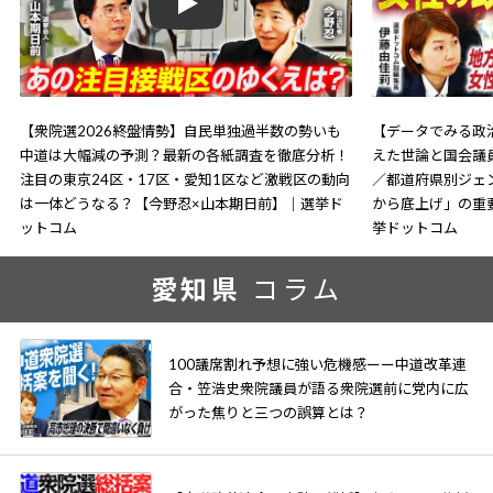
Play
【衆院選2026終盤情勢】自民単独過半数の勢いも
【データでみる政治
中道は大幅減の予測？最新の各紙調査を徹底分析！
えた世論と国会議
注目の東京24区・17区・愛知1区など激戦区の動向
／都道府県別ジェ
は一体どうなる？【今野忍×山本期日前】｜選挙ド
から底上げ」の重
ットコム
挙ドットコム
愛知県
コラム
100議席割れ予想に強い危機感ーー中道改革連
合・笠浩史衆院議員が語る衆院選前に党内に広
がった焦りと三つの誤算とは？