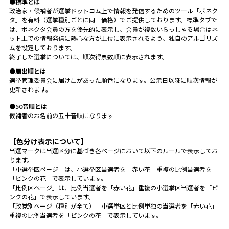
●標準とは
政治家・候補者が選挙ドットコム上で情報を発信するためのツール「ボネク
タ」を有料（選挙種別ごとに同一価格）でご提供しております。標準タブで
は、ボネクタ会員の方を優先的に表示し、会員が複数いらっしゃる場合はネ
ット上での情報発信に熱心な方が上位に表示されるよう、独自のアルゴリズ
ムを設定しております。
終了した選挙については、順次得票数順に表示されます。
●届出順とは
選挙管理委員会に届け出があった順番になります。公示日以降に順次情報が
更新されます。
●50音順とは
候補者のお名前の五十音順になります
【色分け表示について】
当選マークは当選区分に基づき各ページにおいて以下のルールで表示してお
ります。
「小選挙区ページ」は、小選挙区当選者を「赤い花」重複の比例当選者を
「ピンクの花」で表示しています。
「比例区ページ」は、比例当選者を「赤い花」重複の小選挙区当選者を「ピ
ンクの花」で表示しています。
「政党別ページ（種別が全て）」小選挙区と比例単独の当選者を「赤い花」
重複の比例当選者を「ピンクの花」で表示しています。