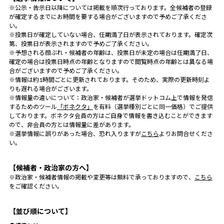
※公示・告示日以降については掲載を順次行っております。全候補者の登録
が確定するまでにお時間を要する場合がございますので予めご了承くださ
い。
※投票日が確定していない場合、任期満了日が表示されております。確定次
第、投票日が表示されますので予めご了承ください。
※予想される顔ぶれ・候補者の年齢は、投票日が未定の場合は任期満了日、
確定の場合は投票日時点の年齢となりますので閲覧時点の年齢とは異なる場
合がございますので予めご了承ください。
※情報は約1時間ごとに更新されております。そのため、実際の更新時刻よ
りも遅れる場合がございます。
※情報量の違いについて：政治家・候補者が選挙ドットコム上で情報を発信
するためのツール
「ボネクタ」
を有料（選挙種別ごとに同一価格）でご提供
しております。ボネクタ会員の方はご自身で情報を書き込むことができます
ので、非会員の方とは情報量に差があります。
※選挙情報に誤りがあった場合、恐れ入りますが
こちら
よりお問合せくださ
い。
【候補者・政治家の方へ】
※政治家・候補者情報の掲載や変更等は無料で承っておりますので、
こちら
をご確認ください。
【並び順について】