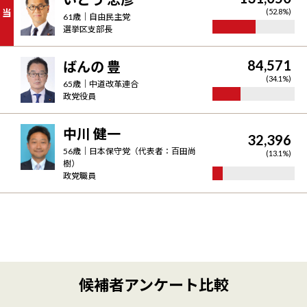
当
(
52.8
%)
61
歳｜
自由民主党
選挙区支部長
84,571
ばんの 豊
(
34.1
%)
65
歳｜
中道改革連合
政党役員
中川 健一
32,396
56
歳｜
日本保守党（代表者：百田尚
(
13.1
%)
樹）
政党職員
候補者アンケート比較