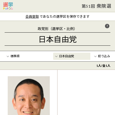
衆院選
第51回
会員登録
であなたの選挙区を保存できます
政党別（選挙区・比例）
日本自由党
絞り込み
1
人/全
1
人
年齢
〜
クリア