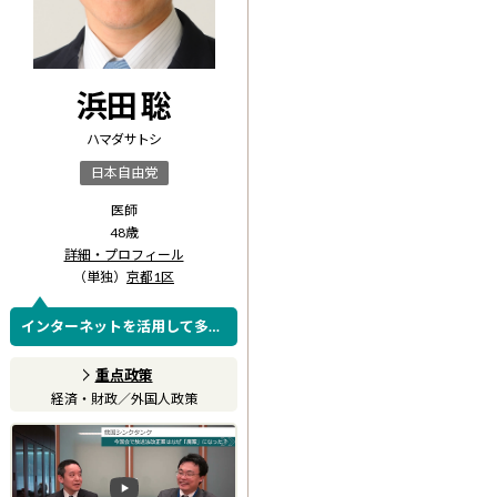
浜田 聡
ハマダ サトシ
日本自由党
医師
48
歳
詳細・プロフィール
（単独）
京都1区
インターネットを活用して多く
の皆様の声を国会に届けていき
ます!!!
重点政策
経済・財政
／
外国人政策