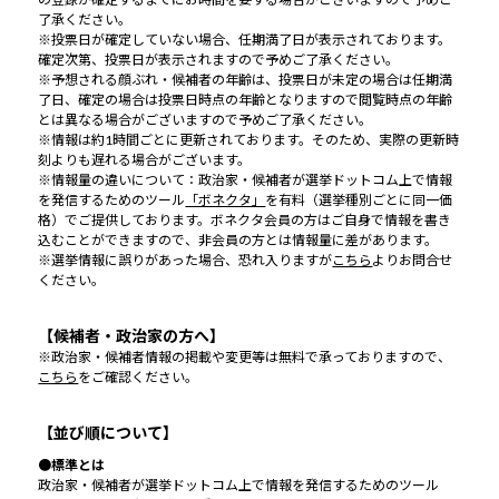
了承ください。
※投票日が確定していない場合、任期満了日が表示されております。
確定次第、投票日が表示されますので予めご了承ください。
※予想される顔ぶれ・候補者の年齢は、投票日が未定の場合は任期満
了日、確定の場合は投票日時点の年齢となりますので閲覧時点の年齢
とは異なる場合がございますので予めご了承ください。
※情報は約1時間ごとに更新されております。そのため、実際の更新時
刻よりも遅れる場合がございます。
※情報量の違いについて：政治家・候補者が選挙ドットコム上で情報
を発信するためのツール
「ボネクタ」
を有料（選挙種別ごとに同一価
格）でご提供しております。ボネクタ会員の方はご自身で情報を書き
込むことができますので、非会員の方とは情報量に差があります。
※選挙情報に誤りがあった場合、恐れ入りますが
こちら
よりお問合せ
ください。
【候補者・政治家の方へ】
※政治家・候補者情報の掲載や変更等は無料で承っておりますので、
こちら
をご確認ください。
【並び順について】
●標準とは
政治家・候補者が選挙ドットコム上で情報を発信するためのツール