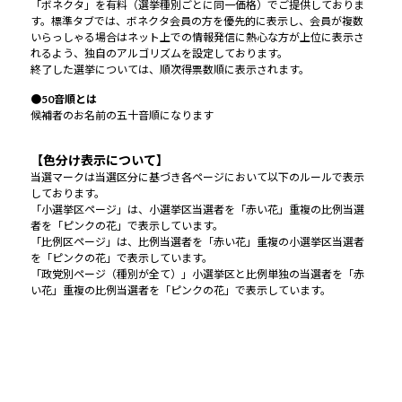
「ボネクタ」を有料（選挙種別ごとに同一価格）でご提供しておりま
す。標準タブでは、ボネクタ会員の方を優先的に表示し、会員が複数
いらっしゃる場合はネット上での情報発信に熱心な方が上位に表示さ
れるよう、独自のアルゴリズムを設定しております。
終了した選挙については、順次得票数順に表示されます。
●50音順とは
候補者のお名前の五十音順になります
【色分け表示について】
当選マークは当選区分に基づき各ページにおいて以下のルールで表示
しております。
「小選挙区ページ」は、小選挙区当選者を「赤い花」重複の比例当選
者を「ピンクの花」で表示しています。
「比例区ページ」は、比例当選者を「赤い花」重複の小選挙区当選者
を「ピンクの花」で表示しています。
「政党別ページ（種別が全て）」小選挙区と比例単独の当選者を「赤
い花」重複の比例当選者を「ピンクの花」で表示しています。