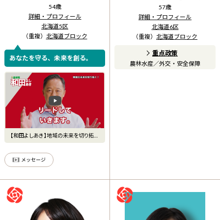
54
歳
57
歳
詳細・プロフィール
詳細・プロフィール
北海道5区
北海道6区
（重複）
北海道ブロック
（重複）
北海道ブロック
重点政策
あなたを守る、未来を創る。
農林水産
／
外交・安全保障
【和田よしあき】地域の未来を切り拓
く！愛する北海道を前へ
メッセージ