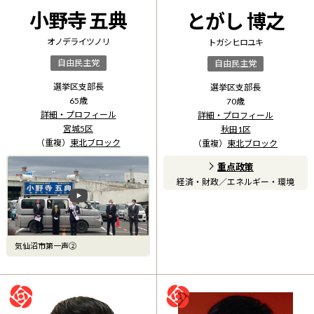
小野寺 五典
とがし 博之
オノデラ イツノリ
トガシ ヒロユキ
自由民主党
自由民主党
選挙区支部長
選挙区支部長
65
歳
70
歳
詳細・プロフィール
詳細・プロフィール
宮城5区
秋田1区
（重複）
東北ブロック
（重複）
東北ブロック
重点政策
経済・財政
／
エネルギー・環境
気仙沼市第一声②