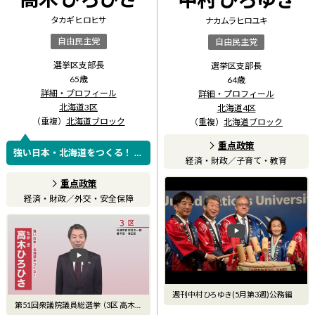
タカギ ヒロヒサ
ナカムラ ヒロユキ
自由民主党
自由民主党
選挙区支部長
選挙区支部長
65
歳
64
歳
詳細・プロフィール
詳細・プロフィール
北海道3区
北海道4区
（重複）
北海道ブロック
（重複）
北海道ブロック
重点政策
強い日本・北海道をつくる！ ～
経済・財政
／
子育て・教育
北海道200年戦略～
重点政策
経済・財政
／
外交・安全保障
週刊中村ひろゆき(5月第3週)公務編
第51回衆議院議員総選挙 （3区 高木ひ