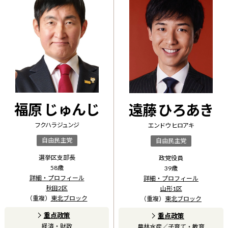
福原 じゅんじ
遠藤 ひろあき
フクハラ ジュンジ
エンドウ ヒロアキ
自由民主党
自由民主党
選挙区支部長
政党役員
58
歳
39
歳
詳細・プロフィール
詳細・プロフィール
秋田2区
山形1区
（重複）
東北ブロック
（重複）
東北ブロック
重点政策
重点政策
経済・財政
農林水産
／
子育て・教育