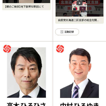
【朝のご挨拶】地下鉄琴似駅前にて
自民党北海道二区支部の総会を開催
しました #髙橋ゆうすけ
活動記録
高木 ひろひさ
中村 ひろゆき