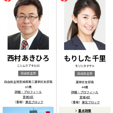
西村 あきひろ
もりした 千里
ニシムラ アキヒロ
モリシタ チサト
自由民主党
自由民主党
自由民主党宮城県第三選挙区支部長
選挙区支部長
65
歳
44
歳
詳細・プロフィール
詳細・プロフィール
宮城3区
宮城4区
（重複）
東北ブロック
（重複）
東北ブロック
重点政策