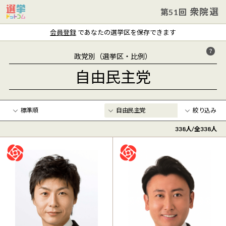
衆院選
第51回
会員登録
であなたの選挙区を保存できます
政党別（選挙区・比例）
自由民主党
絞り込み
338
人/全
338
人
年齢
〜
クリア