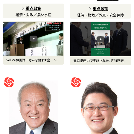
重点政策
重点政策
経済・財政
／
農林水産
経済・財政
／
外交・安全保障
Vol.79 神田潤一さんを励ます会 ～神
青森県庁内で実施された、第51回衆議
田潤一からのご挨拶
院議員総選挙「当選証書付