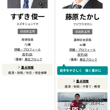
すずき 俊一
藤原 たかし
スズキ シュンイチ
フジワラ タカシ
自由民主党
自由民主党
政党役員
選挙区支部長
72
歳
42
歳
詳細・プロフィール
詳細・プロフィール
岩手2区
岩手3区
（重複）
東北ブロック
（重複）
東北ブロック
重点政策
岩手をやさしく 強く豊かに
経済・財政
／
外交・安全保障
重点政策
経済・財政
／
子育て・教育