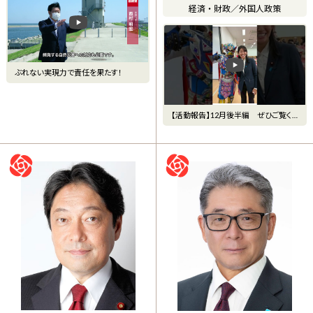
経済・財政
／
外国人政策
ぶれない実現力で責任を果たす！
【活動報告】12月後半編 ぜひご覧く
ださいね🎍 #もりした