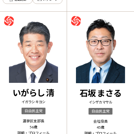
いがらし 清
石坂 まさる
イガラシ キヨシ
イシザカ マサル
自由民主党
自由民主党
選挙区支部長
会社役員
56
歳
45
歳
詳細・プロフィール
詳細・プロフィール