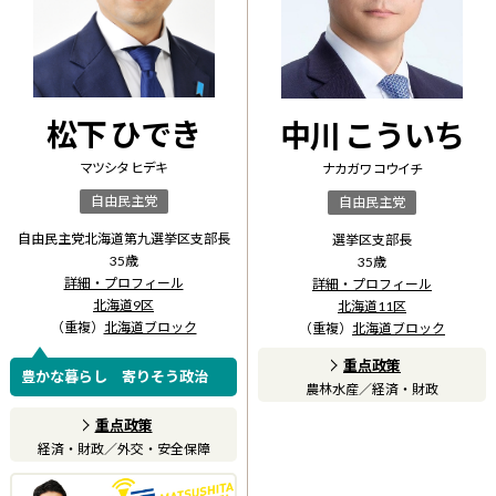
松下 ひでき
中川 こういち
マツシタ ヒデキ
ナカガワ コウイチ
自由民主党
自由民主党
自由民主党北海道第九選挙区支部長
選挙区支部長
35
歳
35
歳
詳細・プロフィール
詳細・プロフィール
北海道9区
北海道11区
（重複）
北海道ブロック
（重複）
北海道ブロック
重点政策
豊かな暮らし 寄りそう政治
農林水産
／
経済・財政
重点政策
経済・財政
／
外交・安全保障