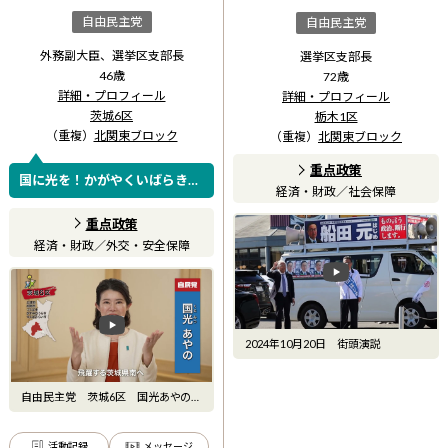
自由民主党
自由民主党
外務副大臣、選挙区支部長
選挙区支部長
46
歳
72
歳
詳細・プロフィール
詳細・プロフィール
茨城6区
栃木1区
（重複）
北関東ブロック
（重複）
北関東ブロック
重点政策
国に光を！かがやくいばらき！
経済・財政
／
社会保障
常に全力行動！ 地元で子育て中
のママ議員(高校生)、時折診療
重点政策
中！ (現場課題を政策に活か...
経済・財政
／
外交・安全保障
2024年10月20日 街頭演説
自由民主党 茨城6区 国光あやので
す
活動記録
メッセージ