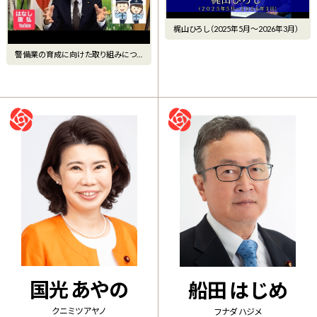
梶山ひろし（2025年5月〜2026年3月）
警備業の育成に向けた取り組みにつ
いて
国光 あやの
船田 はじめ
クニミツ アヤノ
フナダ ハジメ