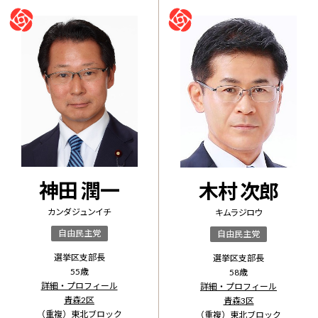
神田 潤一
木村 次郎
カンダ ジュンイチ
キムラ ジロウ
自由民主党
自由民主党
選挙区支部長
選挙区支部長
55
歳
58
歳
詳細・プロフィール
詳細・プロフィール
青森2区
青森3区
（重複）
東北ブロック
（重複）
東北ブロック