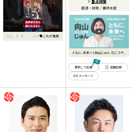
重点政策
経済・財政
／
農林水産
＼＼ \ / ／／🗣️これが冤罪
ともに、未来へ | 向山じゅん （むこうや
ま・じゅん）自
寄附して応援
活動記録
メッセージ