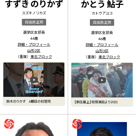
すずき のりかず
かとう 鮎子
スズキ ノリカズ
カトウ アユコ
自由民主党
自由民主党
選挙区支部長
選挙区支部長
44
歳
46
歳
詳細・プロフィール
詳細・プロフィール
山形2区
山形3区
（重複）
東北ブロック
（重複）
東北ブロック
鈴木のりかず 6期目の初登院
【新庄最上】街頭演説より2021