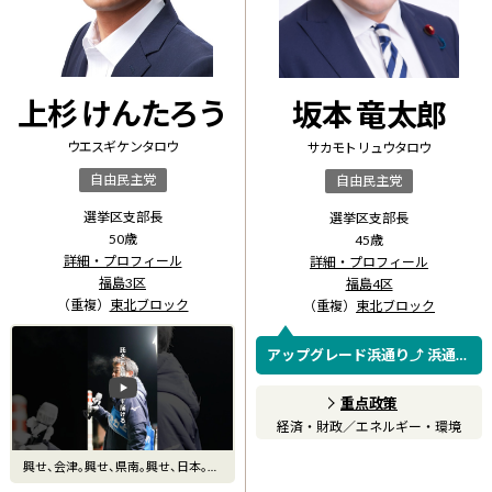
上杉 けんたろう
坂本 竜太郎
ウエスギ ケンタロウ
サカモト リュウタロウ
自由民主党
自由民主党
選挙区支部長
選挙区支部長
50
歳
45
歳
詳細・プロフィール
詳細・プロフィール
福島3区
福島4区
（重複）
東北ブロック
（重複）
東北ブロック
アップグレード浜通り⤴️ 浜通り
から日本を強く豊かに⤴️
重点政策
経済・財政
／
エネルギー・環境
興せ、会津。興せ、県南。興せ、日本。高
市総裁とともに、この日