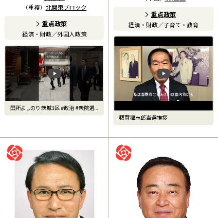
（重複）
北関東ブロック
重点政策
重点政策
経済・財政
／
子育て・教育
経済・財政
／
外国人政策
田所よしのり 茨城1区 #政治 #衆院選 #
自民党
額賀福志郎当選挨拶