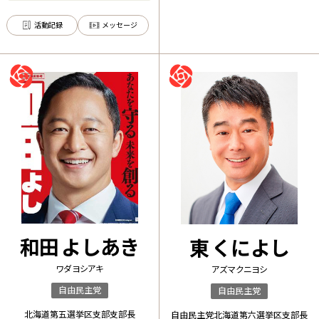
ろひさ）
活動記録
メッセージ
和田 よしあき
東 くによし
ワダ ヨシアキ
アズマ クニヨシ
自由民主党
自由民主党
北海道第五選挙区支部支部長
自由民主党北海道第六選挙区支部長