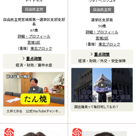
ドイ トオル
ワタナベ カツユキ
自由民主党
自由民主党
自由民主党宮城県第一選挙区支部支部
選挙区支部長
長
50
歳
67
歳
詳細・プロフィール
詳細・プロフィール
宮城2区
宮城1区
（重複）
東北ブロック
（重複）
東北ブロック
重点政策
重点政策
経済・財政
／
外交・安全保障
経済・財政
／
農林水産
国会議員って毎日何してるの？
土井とおる 公式YouTubeチャンネ
ル 【久しぶりの国会で