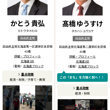
かとう 貴弘
髙橋 ゆうすけ
カトウ タカヒロ
タカハシ ユウスケ
自由民主党
自由民主党
自由民主党北海道第一区選挙区支部長
自由民主党北海道第二選挙区支部長
43
歳
45
歳
詳細・プロフィール
詳細・プロフィール
北海道1区
北海道2区
（重複）
北海道ブロック
（重複）
北海道ブロック
重点政策
この「まち」を力強く前へ！！
経済・財政
／
子育て・教育
重点政策
経済・財政