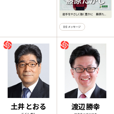
岩手をやさしく強く豊かに 藤原たか
し
メッセージ
土井 とおる
渡辺 勝幸