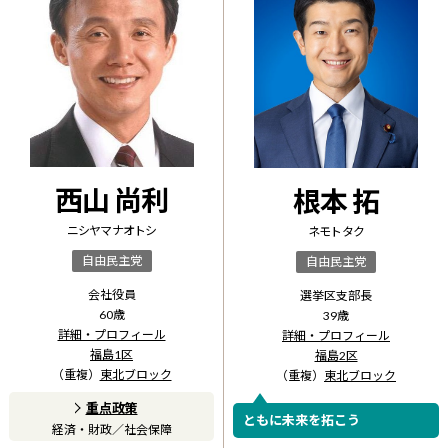
西山 尚利
根本 拓
ニシヤマ ナオトシ
ネモト タク
自由民主党
自由民主党
会社役員
選挙区支部長
60
歳
39
歳
詳細・プロフィール
詳細・プロフィール
福島1区
福島2区
（重複）
東北ブロック
（重複）
東北ブロック
重点政策
ともに未来を拓こう
経済・財政
／
社会保障