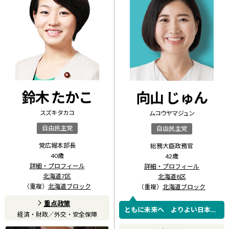
鈴木 たかこ
向山 じゅん
スズキ タカコ
ムコウヤマ ジュン
自由民主党
自由民主党
党広報本部長
総務大臣政務官
40
歳
42
歳
詳細・プロフィール
詳細・プロフィール
北海道7区
北海道8区
（重複）
北海道ブロック
（重複）
北海道ブロック
重点政策
ともに未来へ よりよい日本
経済・財政
／
外交・安全保障
を、ここ道南から