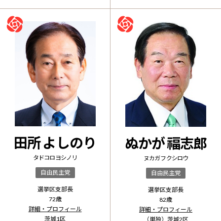
田所 よしのり
ぬかが 福志郎
タドコロ ヨシノリ
ヌカガ フクシロウ
自由民主党
自由民主党
選挙区支部長
選挙区支部長
72
歳
82
歳
詳細・プロフィール
詳細・プロフィール
茨城1区
（単独）
茨城2区