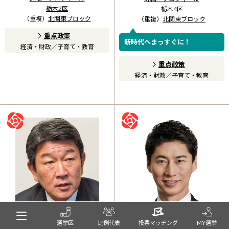
栃木2区
栃木4区
（重複）
北関東ブロック
（重複）
北関東ブロック
重点政策
新時代へまっすぐに！
経済・財政
／
子育て・教育
重点政策
経済・財政
／
子育て・教育
選挙区
比例代表
投票マッチング
MY選挙