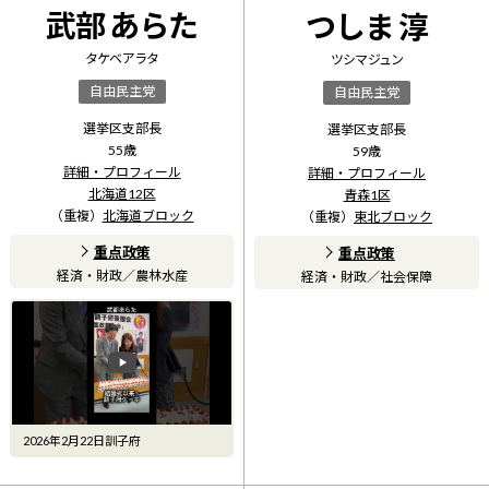
武部 あらた
つしま 淳
タケベ アラタ
ツシマ ジュン
自由民主党
自由民主党
選挙区支部長
選挙区支部長
55
歳
59
歳
詳細・プロフィール
詳細・プロフィール
北海道12区
青森1区
（重複）
北海道ブロック
（重複）
東北ブロック
重点政策
重点政策
経済・財政
／
農林水産
経済・財政
／
社会保障
2026年2月22日訓子府