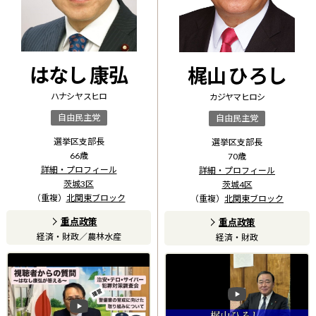
はなし 康弘
梶山 ひろし
ハナシ ヤスヒロ
カジヤマ ヒロシ
自由民主党
自由民主党
選挙区支部長
選挙区支部長
66
歳
70
歳
詳細・プロフィール
詳細・プロフィール
茨城3区
茨城4区
（重複）
北関東ブロック
（重複）
北関東ブロック
重点政策
重点政策
経済・財政
／
農林水産
経済・財政