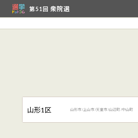
衆院選
第51回
山形1区
山形市
上山市
天童市
山辺町
中山町