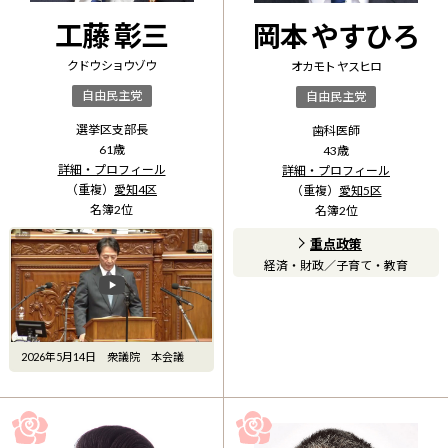
工藤 彰三
岡本 やすひろ
クドウ ショウゾウ
オカモト ヤスヒロ
自由民主党
自由民主党
選挙区支部長
歯科医師
61
歳
43
歳
詳細・プロフィール
詳細・プロフィール
（重複）
愛知4区
（重複）
愛知5区
名簿
2
位
名簿
2
位
重点政策
経済・財政
／
子育て・教育
2026年5月14日 衆議院 本会議