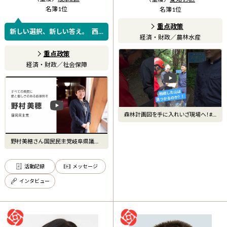
名簿
1
位
名簿
1
位
重点政策
新しい選択、新しい答え。 西
経済・財政
／
農林水産
濃で暮らす人の声を国政へ。人
が主役の政治を目指します。
重点政策
経済・財政
／
社会保障
森林計画図を手に入れいざ現場へ！#
林業 #日本維新の会 #せ
野村美穂さん 国民民主党岐阜県議会
議員
活動記録
メッセージ
インタビュー