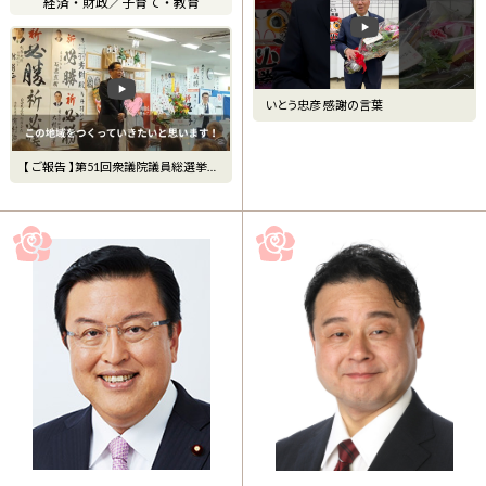
経済・財政
／
子育て・教育
いとう忠彦 感謝の言葉
【 ご報告 】第51回衆議院議員総選挙
当選