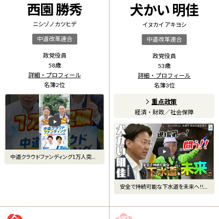
西園 勝秀
犬かい 明佳
ニシゾノ カツヒデ
イヌカイ アキヨシ
中道改革連合
中道改革連合
政党役員
政党役員
58
歳
53
歳
詳細・プロフィール
詳細・プロフィール
名簿
2
位
名簿
3
位
重点政策
経済・財政
／
社会保障
中道クラウドファンディング1万人突
破！静岡駅で感謝のご報告
安全で持続可能な下水道を未来へ!!
2026/05/22 国