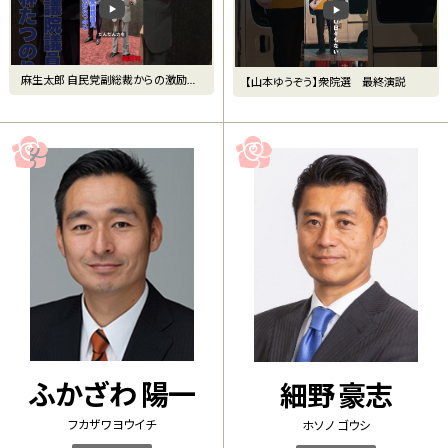
麻生太郎 自民党副総裁からの激励挨
【山本ゆうぞう】衆院選 最終演説
拶！
ふかざわ 陽一
細野 豪志
フカザワ ヨウイチ
ホソノ ゴウシ