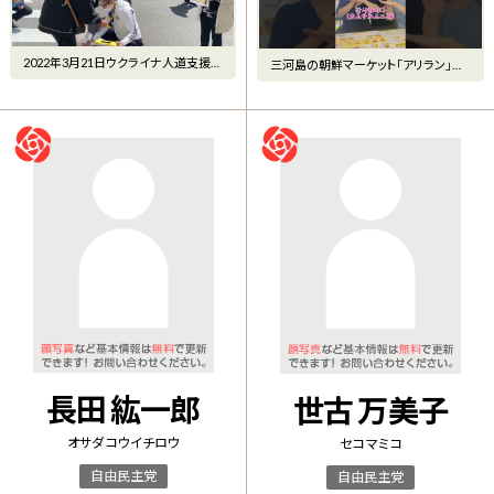
2022年3月21日ウクライナ人道支援募
三河島の朝鮮マーケット「アリラン」へ！
金
12年来の友人・ミンち
長田 紘一郎
世古 万美子
オサダ コウイチロウ
セコ マミコ
自由民主党
自由民主党