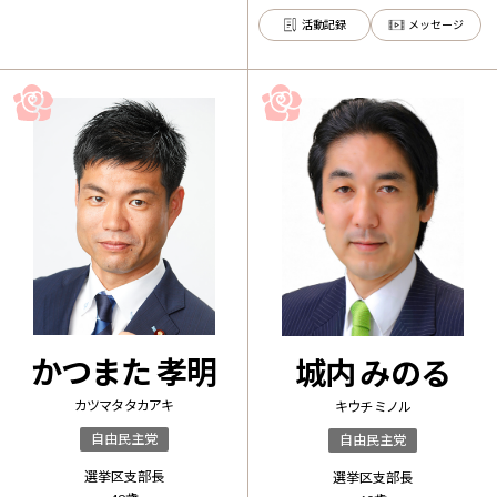
活動記録
メッセージ
かつまた 孝明
城内 みのる
カツマタ タカアキ
キウチ ミノル
自由民主党
自由民主党
選挙区支部長
選挙区支部長