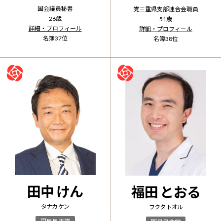
国会議員秘書
党三重県支部連合会職員
26
歳
51
歳
詳細・プロフィール
詳細・プロフィール
名簿
37
位
名簿
38
位
田中 けん
福田 とおる
タナカ ケン
フクタ トオル