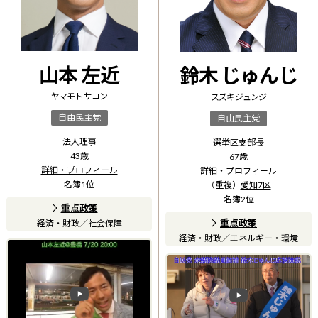
山本 左近
鈴木 じゅんじ
ヤマモト サコン
スズキ ジュンジ
自由民主党
自由民主党
法人理事
選挙区支部長
43
歳
67
歳
詳細・プロフィール
詳細・プロフィール
名簿
1
位
（重複）
愛知7区
名簿
2
位
重点政策
重点政策
経済・財政
／
社会保障
経済・財政
／
エネルギー・環境