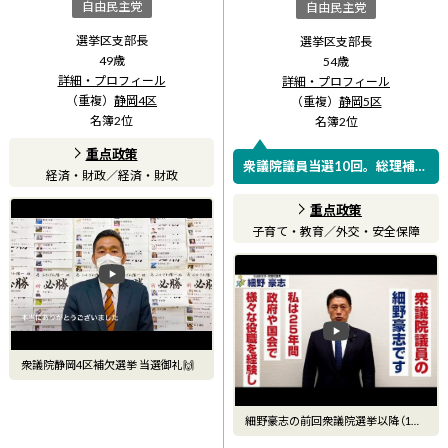
自由民主党
自由民主党
選挙区支部長
選挙区支部長
49
歳
54
歳
詳細・プロフィール
詳細・プロフィール
（重複）
静岡4区
（重複）
静岡5区
名簿
2
位
名簿
2
位
重点政策
衆議院議員当選10回。総理補佐
経済・財政
／
経済・財政
官、3.11後の原発事故担当大
臣、環境大臣などを歴任。安全
重点政策
保障政策の違いから野党を離れ
子育て・教育
／
外交・安全保障
て自...
衆議院静岡4区補欠選挙 当選御礼🙌
細野豪志の前回衆議院選挙以降（1年
3カ月）の政策実績