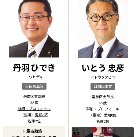
丹羽 ひでき
いとう 忠彦
ニワ ヒデキ
イトウ タダヒコ
自由民主党
自由民主党
選挙区支部長
選挙区支部長
53
歳
61
歳
詳細・プロフィール
詳細・プロフィール
（重複）
愛知6区
（重複）
愛知8区
名簿
2
位
名簿
2
位
重点政策