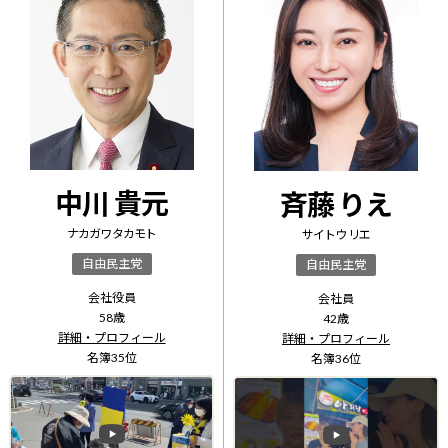
中川 貴元
斉藤 りえ
ナカガワ タカモト
サイトウ リエ
自由民主党
自由民主党
会社役員
会社員
58
歳
42
歳
詳細・プロフィール
詳細・プロフィール
名簿
35
位
名簿
36
位