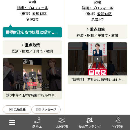
48
歳
60
歳
詳細・プロフィール
詳細・プロフィール
（重複）
愛知12区
（重複）
愛知13区
名簿
2
位
名簿
2
位
重点政策
積極財政を高市総理に提言した
経済・財政
／
子育て・教育
男 責任ある積極財政を推進する
議員連盟・事務局長
重点政策
経済・財政
／
子育て・教育
【初登院】 石井たく、初登院しました。
早速、安城市議会（安城
残り本当に僅かな時間です。あおやま
周平をどうかよろしくお願い
活動記録
メッセージ
選挙区
比例代表
投票マッチング
MY選挙