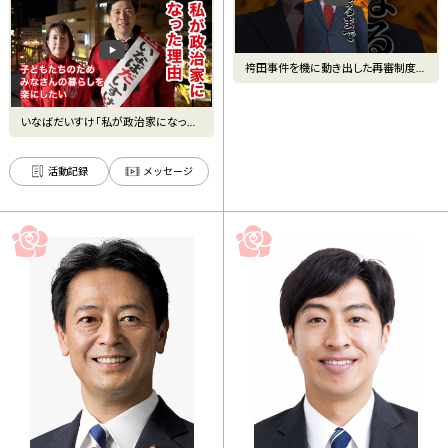
袴田事件を機に動き出した再審制度の
導入皆さんはどうお考えです
いなばだいすけ｢私が政治家になった
理由｣ | 静岡8区衆議院
活動記録
メッセージ