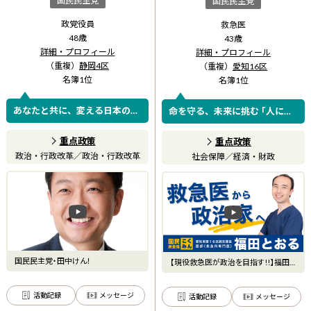
国民民主党
国民民主党
政党役員
救急医
48
歳
43
歳
詳細・プロフィール
詳細・プロフィール
（重複）
静岡4区
（重複）
愛知16区
名簿
1
位
名簿
1
位
あなたと共に、変える日本の未
命を守る、未来に挑む ｢人に優
来
しい社会保障改革｣で、 現役世
代の負担を抑制しながら、世界
重点政策
重点政策
一の日本の医療と命を守りま
政治・行政改革
／
政治・行政改革
社会保障
／
経済・財政
す...
国民民主党・田中けん！
【現役救急医が政治を目指す!!】福田と
おる 国民民主党(愛知
活動記録
メッセージ
活動記録
メッセージ