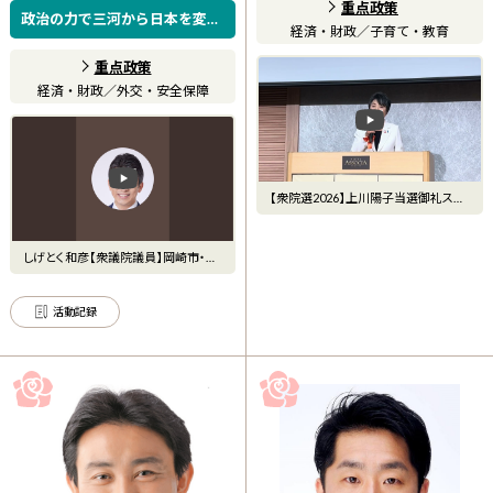
重点政策
政治の力で三河から日本を変え
経済・財政
／
子育て・教育
る！ 三河から天下をとる！
重点政策
経済・財政
／
外交・安全保障
【衆院選2026】上川陽子当選御礼スピ
ーチ（フルVers.）
しげとく和彦【衆議院議員】岡崎市・西
尾市 がライブ配信中！
活動記録