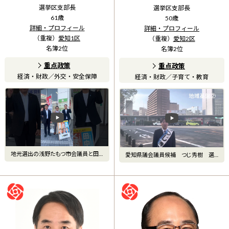
選挙区支部長
選挙区支部長
61
歳
50
歳
詳細・プロフィール
詳細・プロフィール
（重複）
愛知1区
（重複）
愛知2区
名簿
2
位
名簿
2
位
重点政策
重点政策
経済・財政
／
外交・安全保障
経済・財政
／
子育て・教育
地元選出の浅野たもつ市会議員と田
愛知県議会議員候補 つじ秀樹 選
中やすひこ県議会と上小田井駅
挙公報 地域基盤②