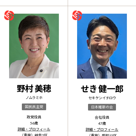
野村 美穂
せき 健一郎
ノムラ ミホ
セキ ケンイチロウ
国民民主党
日本維新の会
政党役員
会社役員
56
歳
47
歳
詳細・プロフィール
詳細・プロフィール
（重複）
岐阜2区
（重複）
愛知15区