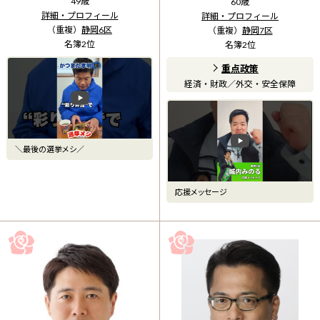
49
歳
60
歳
詳細・プロフィール
詳細・プロフィール
（重複）
静岡6区
（重複）
静岡7区
名簿
2
位
名簿
2
位
重点政策
経済・財政
／
外交・安全保障
＼最後の選挙メシ／
応援メッセージ