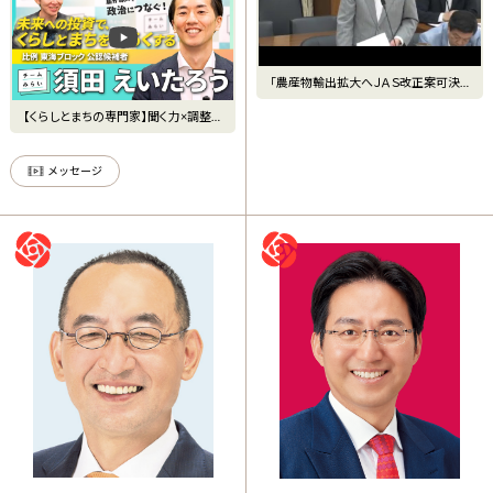
「農産物輸出拡大へＪＡＳ改正案可決」
（2017年6月15日・
【くらしとまちの専門家】聞く力×調整
力 #須田えいたろう が
メッセージ