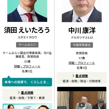
須田 えいたろう
中川 康洋
スダ エイタロウ
ナカガワ ヤスヒロ
チームみらい
中道改革連合
チームみらい国会対策委員長、元IT企
政党役員
業経営、政党役員
57
歳
35
歳
詳細・プロフィール
詳細・プロフィール
名簿
1
位
名簿
1
位
重点政策
経済・財政
／
政治・行政改革
未来への投資で、 くらしとまち
を明るくする
重点政策
経済・財政
／
子育て・教育