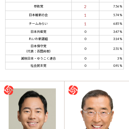
2
参政党
7.56 %
1
日本維新の会
5.74 %
1
チームみらい
6.85 %
日本共産党
0
3.47 %
れいわ新選組
0
3.14 %
日本保守党
0
2.51 %
（代表：百田尚樹）
減税日本・ゆうこく連合
0
3 %
社会民主党
0
0.91 %