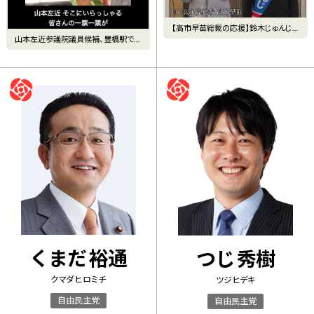
【高市早苗総裁の応援】鈴木じゅんじ
街頭演説会(衆議院・愛知7
山本左近参議院議員候補、豊橋駅で最
後のお願い
くまだ 裕通
つじ 秀樹
クマダ ヒロミチ
ツジ ヒデキ
自由民主党
自由民主党