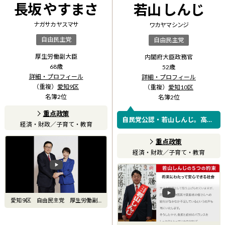
長坂 やすまさ
若山 しんじ
ナガサカ ヤスマサ
ワカヤマ シンジ
自由民主党
自由民主党
厚生労働副大臣
内閣府大臣政務官
68
歳
52
歳
詳細・プロフィール
詳細・プロフィール
（重複）
愛知9区
（重複）
愛知10区
名簿
2
位
名簿
2
位
重点政策
自民党公認・若山しんじ。高市
経済・財政
／
子育て・教育
総理と直結し、一宮・岩倉の声
を国政へ。内閣府大臣政務官の
重点政策
経験で地域を強く。
経済・財政
／
子育て・教育
愛知９区 自由民主党 厚生労働副
大臣 衆議院議員候補 長坂や