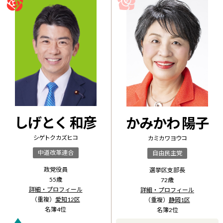
しげとく 和彦
かみかわ 陽子
シゲトク カズヒコ
カミカワ ヨウコ
中道改革連合
自由民主党
政党役員
選挙区支部長
55
歳
72
歳
詳細・プロフィール
詳細・プロフィール
（重複）
愛知12区
（重複）
静岡1区
名簿
4
位
名簿
2
位