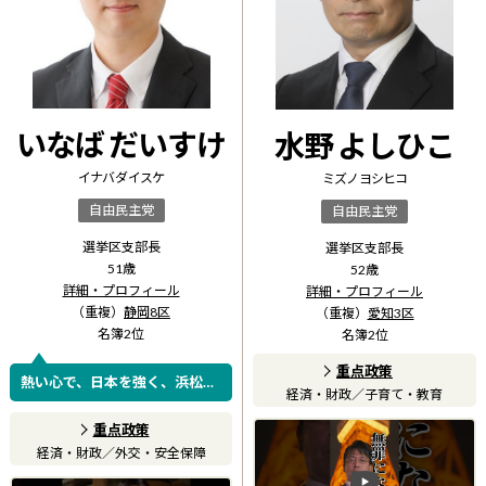
いなば だいすけ
水野 よしひこ
イナバ ダイスケ
ミズノ ヨシヒコ
自由民主党
自由民主党
選挙区支部長
選挙区支部長
51
歳
52
歳
詳細・プロフィール
詳細・プロフィール
（重複）
静岡8区
（重複）
愛知3区
名簿
2
位
名簿
2
位
重点政策
熱い心で、日本を強く、浜松を
経済・財政
／
子育て・教育
豊かに！
重点政策
経済・財政
／
外交・安全保障