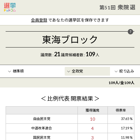
衆院選
第51回
会員登録
であなたの選挙区を保存できます
東海ブロック
21
109
議席数 :
議席
候補者数
:
人
絞り込み
109
人/全
109
人
年齢
〜
＜ 比例代表 開票結果 ＞
クリア
獲得議席
得票率
10
自由民主党
37.65 %
4
中道改革連合
17.19 %
3
国民民主党
11.98 %