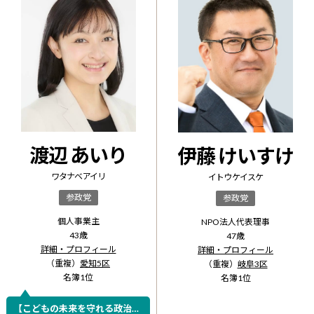
渡辺 あいり
伊藤 けいすけ
ワタナベ アイリ
イトウ ケイスケ
参政党
参政党
個人事業主
NPO法人代表理事
43
歳
47
歳
詳細・プロフィール
詳細・プロフィール
（重複）
愛知5区
（重複）
岐阜3区
名簿
1
位
名簿
1
位
【こどもの未来を守れる政治