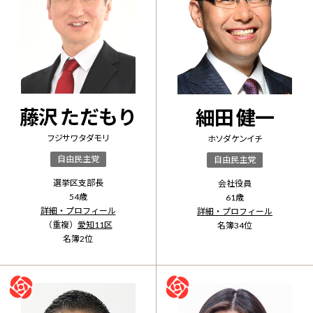
藤沢 ただもり
細田 健一
フジサワ タダモリ
ホソダ ケンイチ
自由民主党
自由民主党
選挙区支部長
会社役員
54
歳
61
歳
詳細・プロフィール
詳細・プロフィール
（重複）
愛知11区
名簿
34
位
名簿
2
位