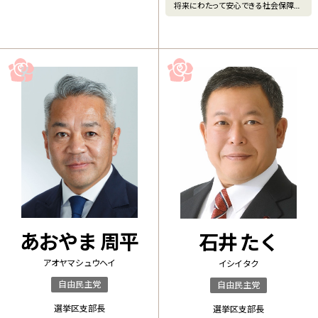
将来にわたって安心できる社会保障
若山しんじ ５つの約束【#
あおやま 周平
石井 たく
アオヤマ シュウヘイ
イシイ タク
自由民主党
自由民主党
選挙区支部長
選挙区支部長