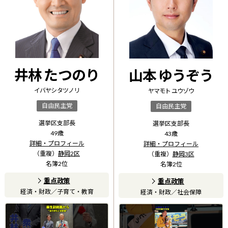
井林 たつのり
山本 ゆうぞう
イバヤシ タツノリ
ヤマモト ユウゾウ
自由民主党
自由民主党
選挙区支部長
選挙区支部長
49
歳
43
歳
詳細・プロフィール
詳細・プロフィール
（重複）
静岡2区
（重複）
静岡3区
名簿
2
位
名簿
2
位
重点政策
重点政策
経済・財政
／
子育て・教育
経済・財政
／
社会保障