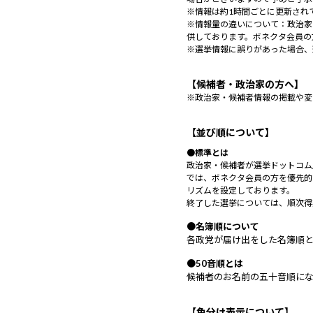
※情報は約1時間ごとに更新され
※情報量の違いについて：政治家
供しております。ボネクタ会員の
※選挙情報に誤りがあった場合、
【候補者・政治家の方へ】
※政治家・候補者情報の掲載や変
【並び順について】
●標準とは
政治家・候補者が選挙ドットコム
では、ボネクタ会員の方を優先的
リズムを設定しております。
終了した選挙については、順次得
●名簿順について
各政党が届け出をした名簿順
●50音順とは
候補者のお名前の五十音順に
【色分け表示について】