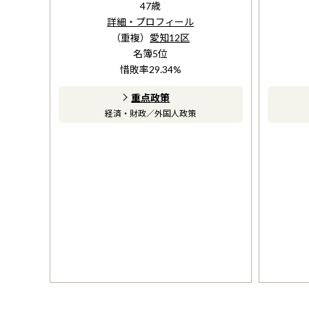
47
歳
詳細・プロフィール
（重複）
愛知12区
名簿
5
位
惜敗率
29.34
%
重点政策
経済・財政
／
外国人政策