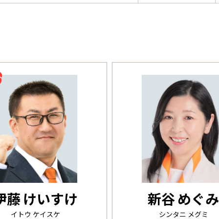
伊藤 けいすけ
新谷 めぐ
イトウ ケイスケ
シンタニ メグミ