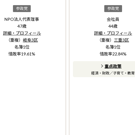
参政党
参政党
NPO法人代表理事
会社員
47
歳
44
歳
詳細・プロフィール
詳細・プロフィール
（重複）
岐阜3区
（重複）
三重3区
名簿
1
位
名簿
1
位
惜敗率
19.61
%
惜敗率
22.84
%
重点政策
経済・財政
／
子育て・教育