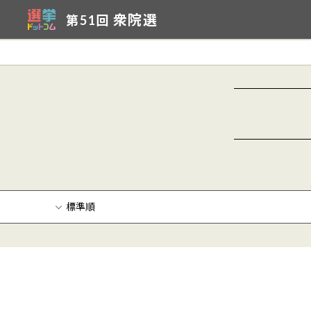
衆院選
第51回