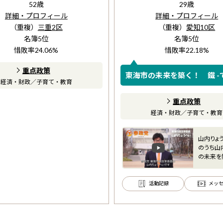
52
歳
29
歳
詳細・プロフィール
詳細・プロフィール
（重複）
三重2区
（重複）
愛知10区
名簿
5
位
名簿
5
位
惜敗率
24.06
%
惜敗率
22.18
%
重点政策
東海市の未来を築く！ 鐵 -て
経済・財政
／
子育て・教育
志
重点政策
経済・財政
／
子育て・教育
山内りょう
のうち山
の未来を
志 参政
活動記録
メッ