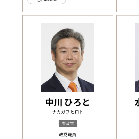
中川 ひろと
ナカガワ ヒロト
参政党
政党職員