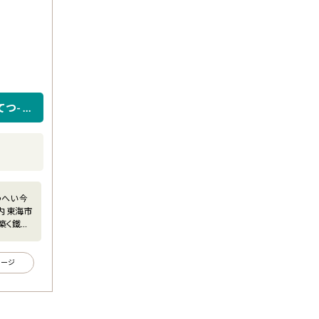
つ- の
へい 今
内 東海市
築く鐵の
セージ