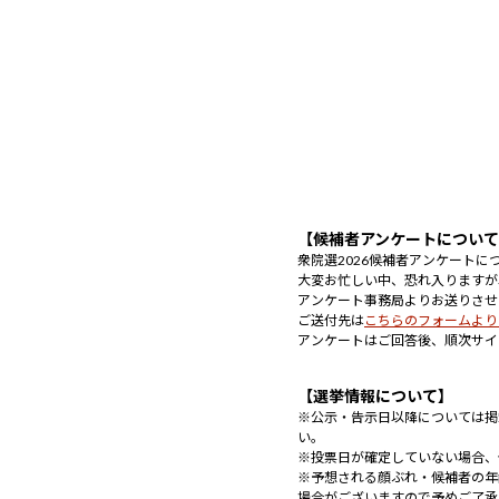
【候補者アンケートについ
衆院選2026候補者アンケート
大変お忙しい中、恐れ入りますが
アンケート事務局よりお送りさせ
ご送付先は
こちらのフォームより
アンケートはご回答後、順次サイ
【選挙情報について】
※公示・告示日以降については掲
い。
※投票日が確定していない場合、
※予想される顔ぶれ・候補者の年
場合がございますので予めご了承