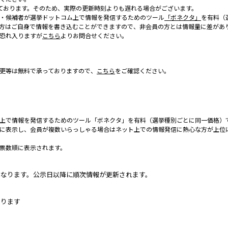
ております。そのため、実際の更新時刻よりも遅れる場合がございます。
・候補者が選挙ドットコム上で情報を発信するためのツール
「ボネクタ」
を有料（
方はご自身で情報を書き込むことができますので、非会員の方とは情報量に差があ
恐れ入りますが
こちら
よりお問合せください。
更等は無料で承っておりますので、
こちら
をご確認ください。
上で情報を発信するためのツール「ボネクタ」を有料（選挙種別ごとに同一価格）
に表示し、会員が複数いらっしゃる場合はネット上での情報発信に熱心な方が上位
票数順に表示されます。
となります。公示日以降に順次情報が更新されます。
なります