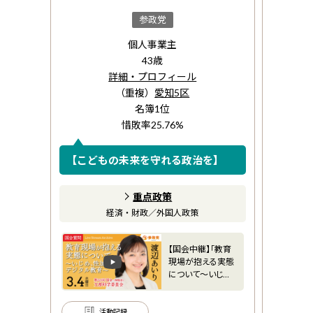
参政党
個人事業主
43
歳
詳細・プロフィール
（重複）
愛知5区
名簿
1
位
惜敗率
25.76
%
【こどもの未来を守れる政治を】
重点政策
経済・財政
／
外国人政策
【国会中継】「教育
現場が抱える実態
について～いじ
め、性加害、
活動記録