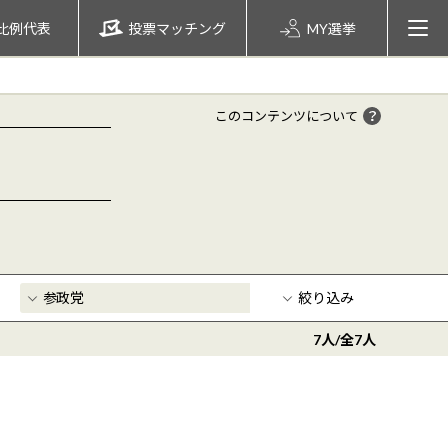
比例代表
投票マッチング
MY選挙
このコンテンツについて
絞り込み
7
人/全
7
人