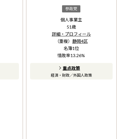
参政党
個人事業主
51
歳
詳細・プロフィール
（重複）
静岡4区
名簿
1
位
惜敗率
13.26
%
重点政策
経済・財政
／
外国人政策