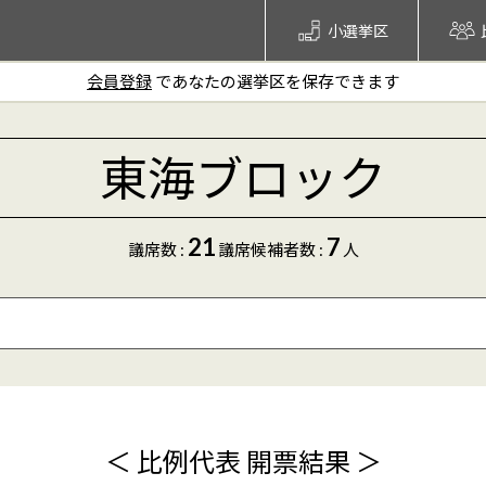
小選挙区
会員登録
であなたの選挙区を保存できます
東海ブロック
21
7
議席数 :
議席
候補者数
:
人
年齢
〜
クリア
＜ 比例代表 開票結果 ＞