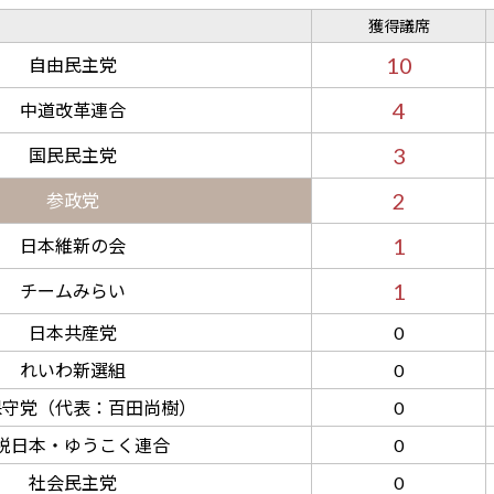
獲得議席
10
自由民主党
4
中道改革連合
3
国民民主党
2
参政党
1
日本維新の会
1
チームみらい
日本共産党
0
れいわ新選組
0
保守党
（代表：百田尚樹）
0
税日本・ゆうこく連合
0
社会民主党
0