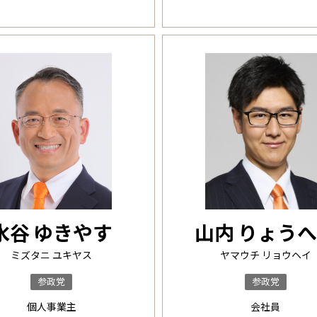
水谷 ゆきやす
山内 りょう
ミズタニ ユキヤス
ヤマウチ リョウヘイ
参政党
参政党
個人事業主
会社員