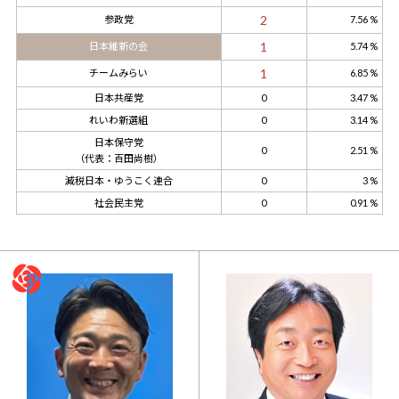
2
参政党
7.56 %
1
日本維新の会
5.74 %
1
チームみらい
6.85 %
日本共産党
0
3.47 %
れいわ新選組
0
3.14 %
日本保守党
0
2.51 %
（代表：百田尚樹）
減税日本・ゆうこく連合
0
3 %
社会民主党
0
0.91 %