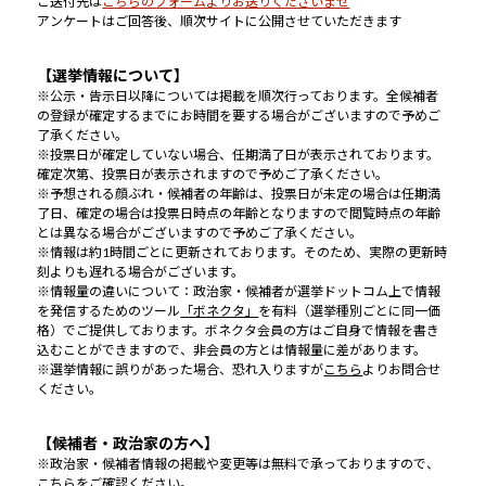
ご送付先は
こちらのフォームよりお送りくださいませ
アンケートはご回答後、順次サイトに公開させていただきます
【選挙情報について】
※公示・告示日以降については掲載を順次行っております。全候補者
の登録が確定するまでにお時間を要する場合がございますので予めご
了承ください。
※投票日が確定していない場合、任期満了日が表示されております。
確定次第、投票日が表示されますので予めご了承ください。
※予想される顔ぶれ・候補者の年齢は、投票日が未定の場合は任期満
了日、確定の場合は投票日時点の年齢となりますので閲覧時点の年齢
とは異なる場合がございますので予めご了承ください。
※情報は約1時間ごとに更新されております。そのため、実際の更新時
刻よりも遅れる場合がございます。
※情報量の違いについて：政治家・候補者が選挙ドットコム上で情報
を発信するためのツール
「ボネクタ」
を有料（選挙種別ごとに同一価
格）でご提供しております。ボネクタ会員の方はご自身で情報を書き
込むことができますので、非会員の方とは情報量に差があります。
※選挙情報に誤りがあった場合、恐れ入りますが
こちら
よりお問合せ
ください。
【候補者・政治家の方へ】
※政治家・候補者情報の掲載や変更等は無料で承っておりますので、
こちら
をご確認ください。