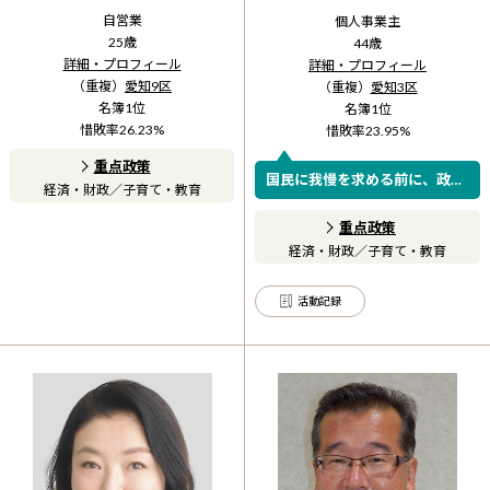
自営業
個人事業主
25
歳
44
歳
詳細・プロフィール
詳細・プロフィール
（重複）
愛知9区
（重複）
愛知3区
名簿
1
位
名簿
1
位
惜敗率
26.23
%
惜敗率
23.95
%
重点政策
国民に我慢を求める前に、政治
経済・財政
／
子育て・教育
が身を切れ！！！
重点政策
経済・財政
／
子育て・教育
活動記録