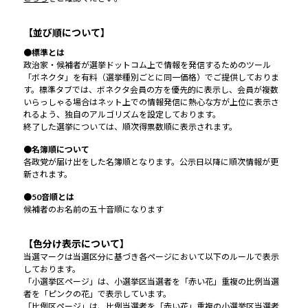
【並び順について】
●標準とは
政治家・候補者が選挙ドットコム上で情報を発信するためのツール
「ボネクタ」を有料（選挙種別ごとに同一価格）でご提供しておりま
す。標準タブでは、ボネクタ会員の方を優先的に表示し、会員が複数
いらっしゃる場合はネット上での情報発信に熱心な方が上位に表示さ
れるよう、独自のアルゴリズムを設定しております。
終了した選挙については、順次得票数順に表示されます。
●名簿順について
各政党が届け出をした名簿順となります。公示日以降に順次情報が更
新されます。
●50音順とは
候補者のお名前の五十音順になります
【色分け表示について】
当選マークは当選区分に基づき各ページにおいて以下のルールで表示
しております。
「小選挙区ページ」は、小選挙区当選者を「赤い花」重複の比例当選
者を「ピンクの花」で表示しています。
「比例区ページ」は、比例当選者を「赤い花」重複の小選挙区当選者