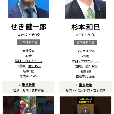
せき 健一郎
杉本 和巳
セキ ケンイチロウ
スギモト カズミ
日本維新の会
日本維新の会
会社役員
政治団体役員
47
歳
65
歳
詳細・プロフィール
詳細・プロフィール
（重複）
愛知15区
（重複）
愛知10区
名簿
1
位
名簿
1
位
惜敗率
40.6
%
惜敗率
35.26
%
重点政策
重点政策
経済・財政
／
農林水産
経済・財政
／
外交・安全保障