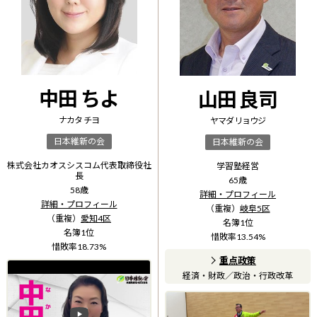
中田 ちよ
山田 良司
ナカタ チヨ
ヤマダ リョウジ
日本維新の会
日本維新の会
株式会社カオスシスコム代表取締役社
学習塾経営
長
65
歳
58
歳
詳細・プロフィール
詳細・プロフィール
（重複）
岐阜5区
（重複）
愛知4区
名簿
1
位
名簿
1
位
惜敗率
13.54
%
惜敗率
18.73
%
重点政策
経済・財政
／
政治・行政改革