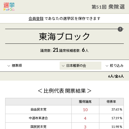
衆院選
第51回
会員登録
であなたの選挙区を保存できます
東海ブロック
21
6
議席数 :
議席
候補者数
:
人
絞り込み
6
人/全
6
人
年齢
〜
＜ 比例代表 開票結果 ＞
クリア
獲得議席
得票率
10
自由民主党
37.65 %
4
中道改革連合
17.19 %
3
国民民主党
11.98 %