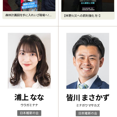
森林計画図を手に入れいざ現場へ！#
【林野火災への罰則強化 を！】
林業 #日本維新の会 #せ
浦上 なな
皆川 まさかず
ウラガミ ナナ
ミナガワ マサカズ
日本維新の会
日本維新の会