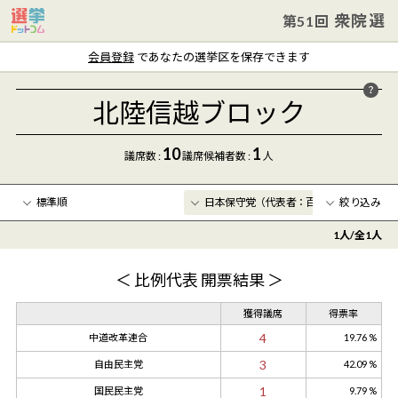
衆院選
第51回
会員登録
であなたの選挙区を保存できます
北陸信越ブロック
10
1
議席数 :
議席
候補者数
:
人
絞り込み
1
人/全
1
人
年齢
〜
＜ 比例代表 開票結果 ＞
クリア
獲得議席
得票率
4
中道改革連合
19.76 %
3
自由民主党
42.09 %
1
国民民主党
9.79 %