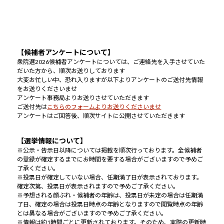
【候補者アンケートについて】
衆院選2026候補者アンケートについては、ご連絡先を入手させていた
だいた方から、順次お送りしております
大変お忙しい中、恐れ入りますが以下よりアンケートのご送付先情報
をお送りくださいませ
アンケート事務局よりお送りさせていただきます
ご送付先は
こちらのフォームよりお送りくださいませ
アンケートはご回答後、順次サイトに公開させていただきます
【選挙情報について】
※公示・告示日以降については掲載を順次行っております。全候補者
の登録が確定するまでにお時間を要する場合がございますので予めご
了承ください。
※投票日が確定していない場合、任期満了日が表示されております。
確定次第、投票日が表示されますので予めご了承ください。
※予想される顔ぶれ・候補者の年齢は、投票日が未定の場合は任期満
了日、確定の場合は投票日時点の年齢となりますので閲覧時点の年齢
とは異なる場合がございますので予めご了承ください。
※情報は約1時間ごとに更新されております。そのため、実際の更新時