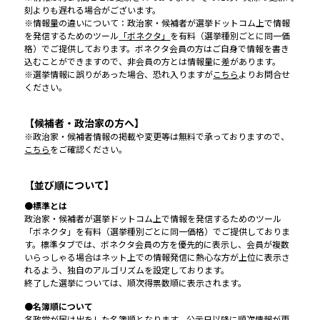
刻よりも遅れる場合がございます。
※情報量の違いについて：政治家・候補者が選挙ドットコム上で情報
を発信するためのツール
「ボネクタ」
を有料（選挙種別ごとに同一価
格）でご提供しております。ボネクタ会員の方はご自身で情報を書き
込むことができますので、非会員の方とは情報量に差があります。
※選挙情報に誤りがあった場合、恐れ入りますが
こちら
よりお問合せ
ください。
【候補者・政治家の方へ】
※政治家・候補者情報の掲載や変更等は無料で承っておりますので、
こちら
をご確認ください。
【並び順について】
●標準とは
政治家・候補者が選挙ドットコム上で情報を発信するためのツール
「ボネクタ」を有料（選挙種別ごとに同一価格）でご提供しておりま
す。標準タブでは、ボネクタ会員の方を優先的に表示し、会員が複数
いらっしゃる場合はネット上での情報発信に熱心な方が上位に表示さ
れるよう、独自のアルゴリズムを設定しております。
終了した選挙については、順次得票数順に表示されます。
●名簿順について
各政党が届け出をした名簿順となります。公示日以降に順次情報が更