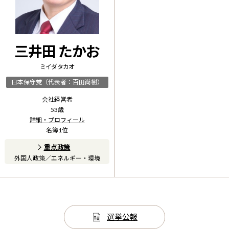
三井田 たかお
ミイダ タカオ
日本保守党（代表者：百田尚樹）
会社経営者
53
歳
詳細・プロフィール
名簿
1
位
重点政策
外国人政策
／
エネルギー・環境
選挙公報