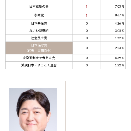
1
日本維新の会
7.03 %
1
参政党
8.67 %
日本共産党
0
4.26 %
れいわ新選組
0
3.05 %
社会民主党
0
1.52 %
日本保守党
0
2.23 %
（代表：百田尚樹）
安楽死制度を考える会
0
0.39 %
減税日本・ゆうこく連合
0
1.22 %