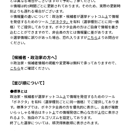
とは異なる場合がございますので予めご了承ください。
※情報は約1時間ごとに更新されております。そのため、実際の更新時
刻よりも遅れる場合がございます。
※情報量の違いについて：政治家・候補者が選挙ドットコム上で情報
を発信するためのツール
「ボネクタ」
を有料（選挙種別ごとに同一価
格）でご提供しております。ボネクタ会員の方はご自身で情報を書き
込むことができますので、非会員の方とは情報量に差があります。
※選挙情報に誤りがあった場合、恐れ入りますが
こちら
よりお問合せ
ください。
【候補者・政治家の方へ】
※政治家・候補者情報の掲載や変更等は無料で承っておりますので、
こちら
をご確認ください。
【並び順について】
●標準とは
政治家・候補者が選挙ドットコム上で情報を発信するためのツール
「ボネクタ」を有料（選挙種別ごとに同一価格）でご提供しておりま
す。標準タブでは、ボネクタ会員の方を優先的に表示し、会員が複数
いらっしゃる場合はネット上での情報発信に熱心な方が上位に表示さ
れるよう、独自のアルゴリズムを設定しております。
終了した選挙については、順次得票数順に表示されます。