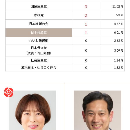
3
国民民主党
11.02 %
2
参政党
6.3 %
1
日本維新の会
5.67 %
1
日本共産党
6.01 %
れいわ新選組
0
2.65 %
日本保守党
0
3.09 %
（代表：百田尚樹）
社会民主党
0
1.24 %
減税日本・ゆうこく連合
0
1.32 %