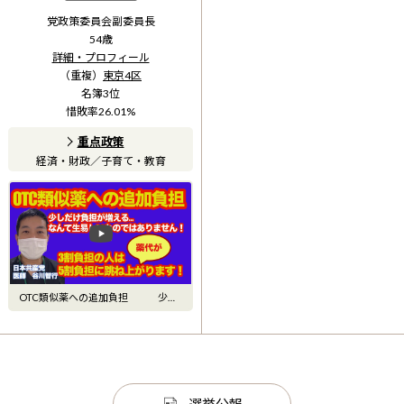
党政策委員会副委員長
54
歳
詳細・プロフィール
（重複）
東京4区
名簿
3
位
惜敗率
26.01
%
重点政策
経済・財政
／
子育て・教育
OTC類似薬への追加負担 少し
負担が追加される…なんても