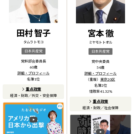
田村 智子
宮本 徹
タムラ トモコ
ミヤモト トオル
日本共産党
日本共産党
党幹部会委員長
党中央委員
60
歳
54
歳
詳細・プロフィール
詳細・プロフィール
名簿
1
位
（重複）
東京20区
名簿
2
位
重点政策
惜敗率
41.32
%
経済・財政
／
外交・安全保障
重点政策
経済・財政
／
社会保障