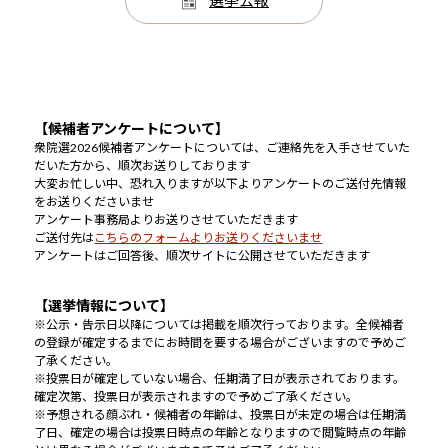
選挙公報
【候補者アンケートについて】
衆院選2026候補者アンケートについては、ご連絡先を入手させていた
だいた方から、順次お送りしております
大変お忙しい中、恐れ入りますが以下よりアンケートのご送付先情報
をお送りくださいませ
アンケート事務局よりお送りさせていただきます
ご送付先は
こちらのフォームよりお送りくださいませ
アンケートはご回答後、順次サイトに公開させていただきます
【選挙情報について】
※公示・告示日以降については掲載を順次行っております。全候補者
の登録が確定するまでにお時間を要する場合がございますので予めご
了承ください。
※投票日が確定していない場合、任期満了日が表示されております。
確定次第、投票日が表示されますので予めご了承ください。
※予想される顔ぶれ・候補者の年齢は、投票日が未定の場合は任期満
了日、確定の場合は投票日時点の年齢となりますので閲覧時点の年齢