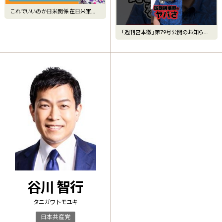
これでいいのか日米関係 在日米軍が
イラン戦争に（たむともラジ
「週刊宮本徹」第79号公開のお知ら
せ #宮本徹 #日本共産党
谷川 智行
タニガワ トモユキ
日本共産党