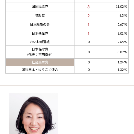
3
国民民主党
11.02 %
2
参政党
6.3 %
1
日本維新の会
5.67 %
1
日本共産党
6.01 %
れいわ新選組
0
2.65 %
日本保守党
0
3.09 %
（代表：百田尚樹）
社会民主党
0
1.24 %
減税日本・ゆうこく連合
0
1.32 %