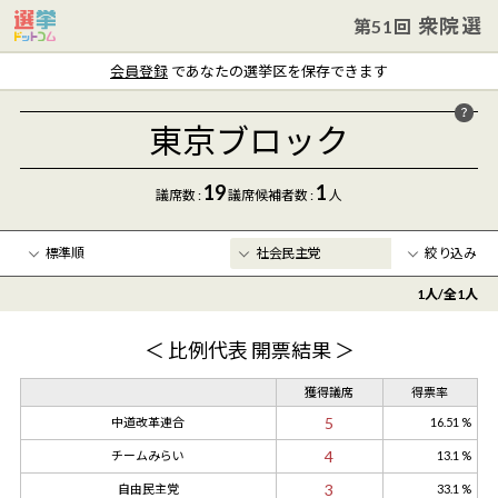
衆院選
第51回
会員登録
であなたの選挙区を保存できます
東京ブロック
19
1
議席数 :
議席
候補者数
:
人
絞り込み
1
人/全
1
人
年齢
〜
＜ 比例代表 開票結果 ＞
クリア
獲得議席
得票率
5
中道改革連合
16.51 %
4
チームみらい
13.1 %
3
自由民主党
33.1 %