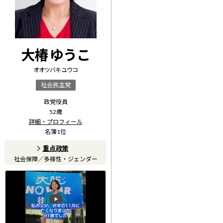
大椿 ゆうこ
オオツバキ ユウコ
社会民主党
政党役員
52
歳
詳細・プロフィール
名簿
1
位
重点政策
社会保障
／
多様性・ジェンダー