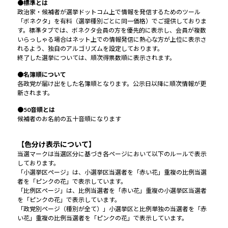
●標準とは
政治家・候補者が選挙ドットコム上で情報を発信するためのツール
「ボネクタ」を有料（選挙種別ごとに同一価格）でご提供しておりま
す。標準タブでは、ボネクタ会員の方を優先的に表示し、会員が複数
いらっしゃる場合はネット上での情報発信に熱心な方が上位に表示さ
れるよう、独自のアルゴリズムを設定しております。
終了した選挙については、順次得票数順に表示されます。
●名簿順について
各政党が届け出をした名簿順となります。公示日以降に順次情報が更
新されます。
●50音順とは
候補者のお名前の五十音順になります
【色分け表示について】
当選マークは当選区分に基づき各ページにおいて以下のルールで表示
しております。
「小選挙区ページ」は、小選挙区当選者を「赤い花」重複の比例当選
者を「ピンクの花」で表示しています。
「比例区ページ」は、比例当選者を「赤い花」重複の小選挙区当選者
を「ピンクの花」で表示しています。
「政党別ページ（種別が全て）」小選挙区と比例単独の当選者を「赤
い花」重複の比例当選者を「ピンクの花」で表示しています。