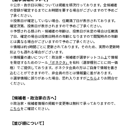
※公示・告示日以降については掲載を順次行っております。全候補者
の登録が確定するまでにお時間を要する場合がございますので予めご
了承ください。
※投票日が確定していない場合、任期満了日が表示されております。
確定次第、投票日が表示されますので予めご了承ください。
※予想される顔ぶれ・候補者の年齢は、投票日が未定の場合は任期満
了日、確定の場合は投票日時点の年齢となりますので閲覧時点の年齢
とは異なる場合がございますので予めご了承ください。
※情報は約1時間ごとに更新されております。そのため、実際の更新時
刻よりも遅れる場合がございます。
※情報量の違いについて：政治家・候補者が選挙ドットコム上で情報
を発信するためのツール
「ボネクタ」
を有料（選挙種別ごとに同一価
格）でご提供しております。ボネクタ会員の方はご自身で情報を書き
込むことができますので、非会員の方とは情報量に差があります。
※選挙情報に誤りがあった場合、恐れ入りますが
こちら
よりお問合せ
ください。
【候補者・政治家の方へ】
※政治家・候補者情報の掲載や変更等は無料で承っておりますので、
こちら
をご確認ください。
【並び順について】