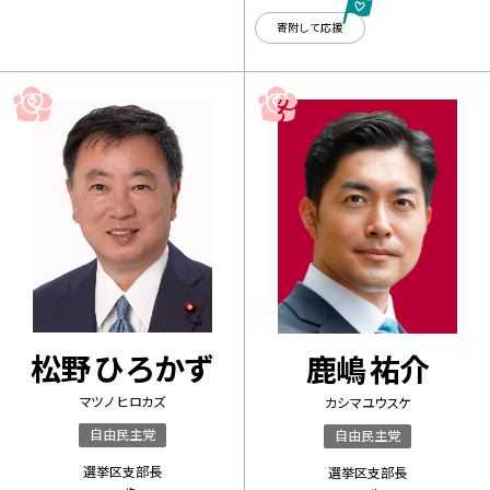
寄附して応援
松野 ひろかず
鹿嶋 祐介
マツノ ヒロカズ
カシマ ユウスケ
自由民主党
自由民主党
選挙区支部長
選挙区支部長