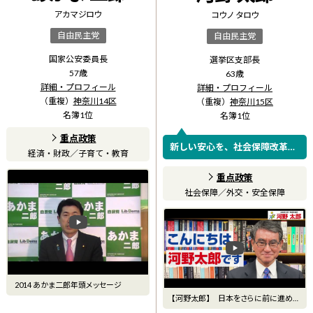
アカマ ジロウ
コウノ タロウ
自由民主党
自由民主党
国家公安委員長
選挙区支部長
57
歳
63
歳
詳細・プロフィール
詳細・プロフィール
（重複）
神奈川14区
（重複）
神奈川15区
名簿
1
位
名簿
1
位
重点政策
新しい安心を、社会保障改革か
経済・財政
／
子育て・教育
ら。
重点政策
社会保障
／
外交・安全保障
2014 あかま二郎年頭メッセージ
【河野太郎】 日本をさらに前に進め
るためにぜひあなたのご意見