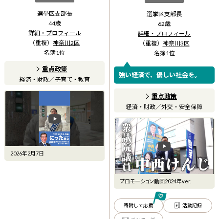
選挙区支部長
選挙区支部長
44
歳
62
歳
詳細・プロフィール
詳細・プロフィール
（重複）
神奈川2区
（重複）
神奈川3区
名簿
1
位
名簿
1
位
重点政策
強い経済で、優しい社会を。
経済・財政
／
子育て・教育
重点政策
経済・財政
／
外交・安全保障
2026年2月7日
プロモーション動画2024年ver.
寄附して応援
活動記録