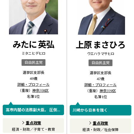
みたに 英弘
上原 まさひろ
ミタニ ヒデヒロ
ウエハラ マサヒロ
自由民主党
自由民主党
選挙区支部長
選挙区支部長
49
歳
47
歳
詳細・プロフィール
詳細・プロフィール
（重複）
神奈川8区
（重複）
神奈川9区
名簿
1
位
名簿
1
位
高市内閣の法務副大臣。 圧倒
川崎から日本を強く
的！政策実現力。
重点政策
重点政策
経済・財政
／
子育て・教育
経済・財政
／
社会保障