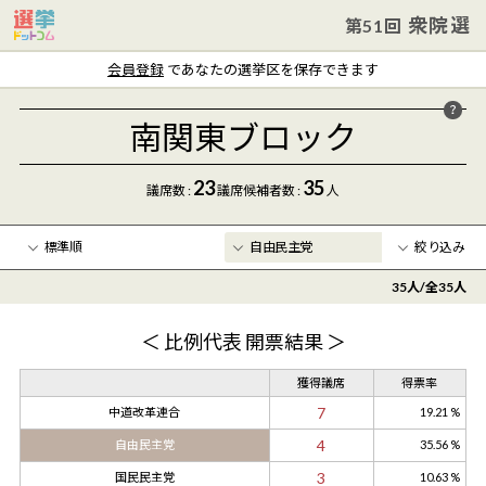
衆院選
第51回
会員登録
であなたの選挙区を保存できます
南関東ブロック
23
35
議席数 :
議席
候補者数
:
人
絞り込み
35
人/全
35
人
年齢
〜
＜ 比例代表 開票結果 ＞
クリア
獲得議席
得票率
7
中道改革連合
19.21 %
4
自由民主党
35.56 %
3
国民民主党
10.63 %