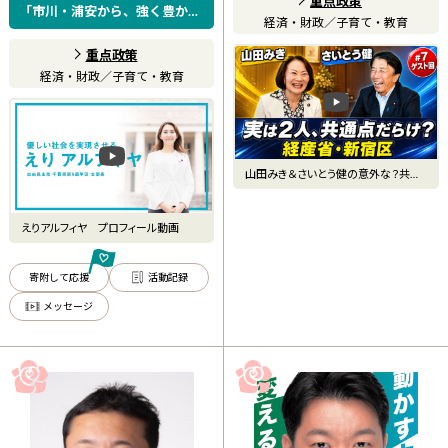
重点政策
「市川・浦安から、強く豊かな
経済・財政
／
子育て・教育
日本へ。」
重点政策
経済・財政
／
子育て・教育
山田みき＆さいとう健の意外な？共通
点
えりアルフィヤ プロフィール動画
寄附して応援
活動記録
メッセージ