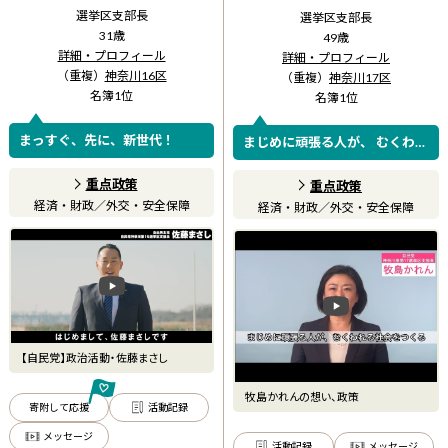
選挙区支部長
選挙区支部長
31
歳
49
歳
詳細・プロフィール
詳細・プロフィール
（重複）
神奈川16区
（重複）
神奈川17区
名簿
1
位
名簿
1
位
まっすぐ、先に、新世代！
まじめに頑張る人が、 むくわれ
る社会をつくる。 ーイノシシか
ら宇宙までー
重点政策
重点政策
経済・財政
／
外交・安全保障
経済・財政
／
外交・安全保障
【自民党】政治活動・佐藤まさし
牧島かれんの想い、政策
寄附して応援
活動記録
メッセージ
活動記録
メッセージ