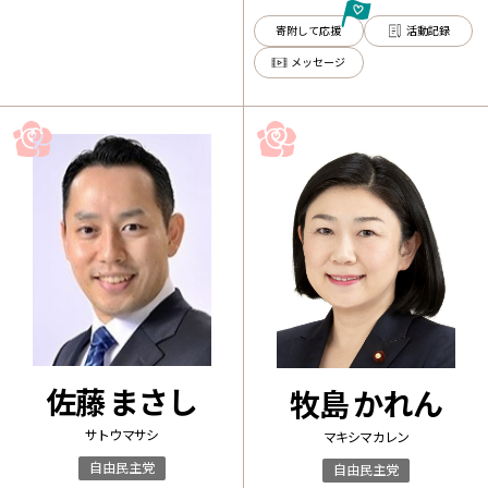
寄附して応援
活動記録
メッセージ
佐藤 まさし
牧島 かれん
サトウ マサシ
マキシマ カレン
自由民主党
自由民主党