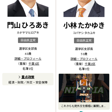
門山 ひろあき
小林 たかゆき
カドヤマ ヒロアキ
コバヤシ タカユキ
自由民主党
自由民主党
選挙区支部長
選挙区支部長
61
歳
51
歳
詳細・プロフィール
詳細・プロフィール
（重複）
千葉1区
（重複）
千葉2区
名簿
1
位
名簿
1
位
重点政策
経済・財政
／
外交・安全保障
これからも党外交を積極に展開しま
す。