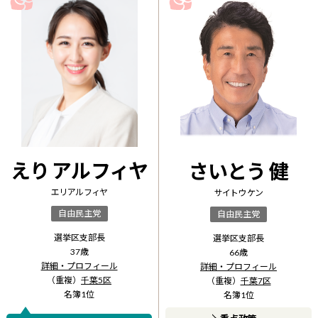
えり アルフィヤ
さいとう 健
エリ アルフィヤ
サイトウ ケン
自由民主党
自由民主党
選挙区支部長
選挙区支部長
37
歳
66
歳
詳細・プロフィール
詳細・プロフィール
（重複）
千葉5区
（重複）
千葉7区
名簿
1
位
名簿
1
位