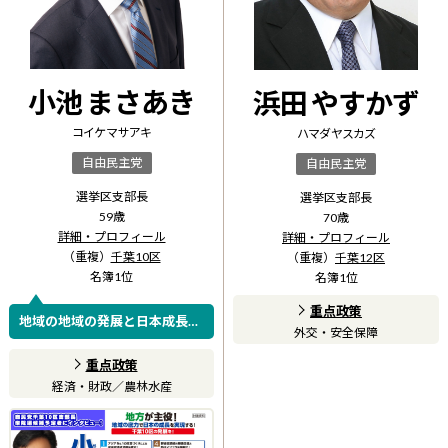
小池 まさあき
浜田 やすかず
コイケ マサアキ
ハマダ ヤスカズ
自由民主党
自由民主党
選挙区支部長
選挙区支部長
59
歳
70
歳
詳細・プロフィール
詳細・プロフィール
（重複）
千葉10区
（重複）
千葉12区
名簿
1
位
名簿
1
位
重点政策
地域の地域の発展と日本成長の
外交・安全保障
ために！
重点政策
経済・財政
／
農林水産