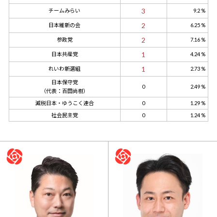
3
チームみらい
9.2 %
2
日本維新の会
6.25 %
2
参政党
7.16 %
1
日本共産党
4.24 %
1
れいわ新選組
2.73 %
日本保守党
0
2.49 %
（代表：百田尚樹）
減税日本・ゆうこく連合
0
1.29 %
社会民主党
0
1.24 %