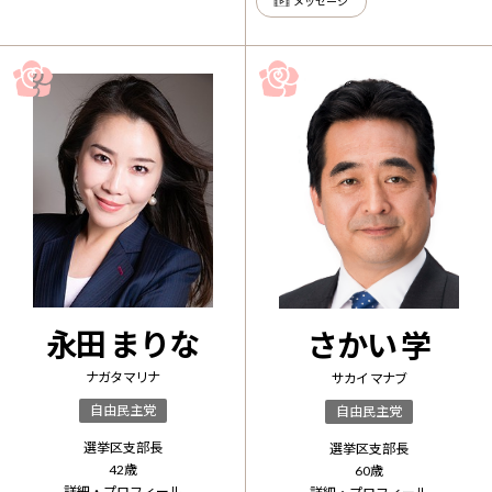
メッセージ
永田 まりな
さかい 学
ナガタ マリナ
サカイ マナブ
自由民主党
自由民主党
選挙区支部長
選挙区支部長
42
歳
60
歳
詳細・プロフィール