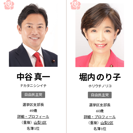
中谷 真一
堀内 のり子
ナカタニ シンイチ
ホリウチ ノリコ
自由民主党
自由民主党
選挙区支部長
選挙区支部長
49
歳
60
歳
詳細・プロフィール
詳細・プロフィール
（重複）
山梨1区
（重複）
山梨2区
名簿
1
位
名簿
1
位