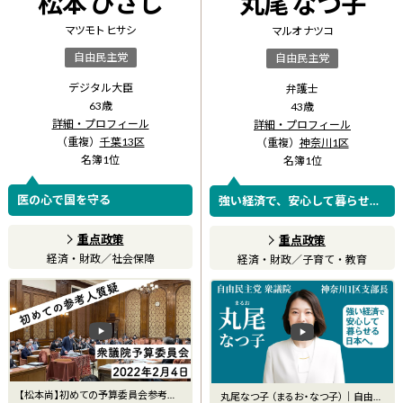
松本 ひさし
丸尾 なつ子
マツモト ヒサシ
マルオ ナツコ
自由民主党
自由民主党
デジタル大臣
弁護士
63
歳
43
歳
詳細・プロフィール
詳細・プロフィール
（重複）
千葉13区
（重複）
神奈川1区
名簿
1
位
名簿
1
位
医の心で国を守る
強い経済で、安心して暮らせる
日本へ。
重点政策
重点政策
経済・財政
／
社会保障
経済・財政
／
子育て・教育
【松本尚】初めての予算委員会参考人
丸尾なつ子 （まるお・なつ子）｜自由民