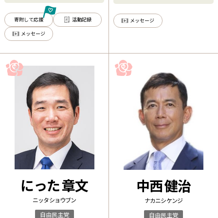
質疑！！
主党 衆議院 神奈川第
寄附して応援
活動記録
メッセージ
メッセージ
にった 章文
中西 健治
ニッタ ショウブン
ナカニシ ケンジ
自由民主党
自由民主党