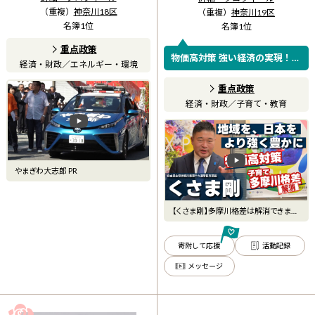
（重複）
神奈川18区
（重複）
神奈川19区
名簿
1
位
名簿
1
位
重点政策
物価高対策 強い経済の実現！
経済・財政
／
エネルギー・環境
子育て多摩川格差の解消！
重点政策
経済・財政
／
子育て・教育
やまぎわ大志郎 PR
【くさま剛】多摩川格差は解消できま
す。地域を、日本をより強く
寄附して応援
活動記録
メッセージ