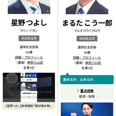
星野 つよし
まるた こう一郎
ホシノ ツヨシ
マルタ コウイチロウ
自由民主党
自由民主党
選挙区支部長
選挙区支部長
62
歳
40
歳
詳細・プロフィール
詳細・プロフィール
（重複）
神奈川12区
（重複）
神奈川13区
名簿
1
位
名簿
1
位
進めるか、止めるか。
重点政策
経済・財政
【星野つよし】政策解説 『線状降水帯』