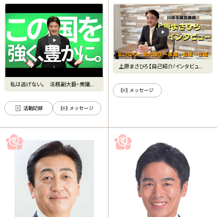
上原まさひろ【自己紹介/インタビュー】
川崎市議会議員【生い立
私は逃げない。 法務副大臣・衆議院
メッセージ
議員みたに英弘
活動記録
メッセージ