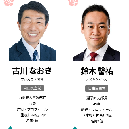
古川 なおき
鈴木 馨祐
フルカワ ナオキ
スズキ ケイスケ
自由民主党
自由民主党
内閣府大臣政務官
選挙区支部長
57
歳
49
歳
詳細・プロフィール
詳細・プロフィール
（重複）
神奈川6区
（重複）
神奈川7区
名簿
1
位
名簿
1
位