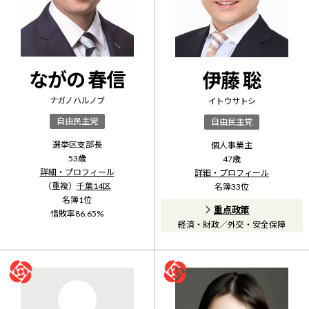
ながの 春信
伊藤 聡
ナガノ ハルノブ
イトウ サトシ
自由民主党
自由民主党
選挙区支部長
個人事業主
53
歳
47
歳
詳細・プロフィール
詳細・プロフィール
（重複）
千葉14区
名簿
33
位
名簿
1
位
重点政策
惜敗率
86.65
%
経済・財政
／
外交・安全保障