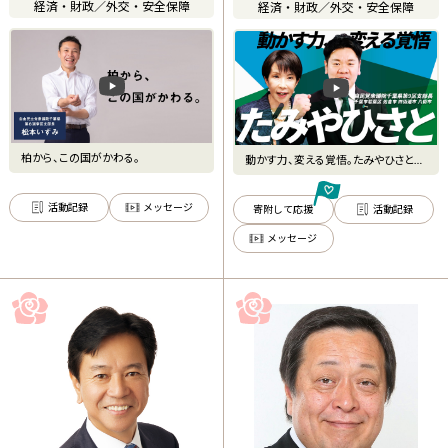
経済・財政
／
外交・安全保障
経済・財政
／
外交・安全保障
柏から、この国がかわる。
動かす力、変える覚悟。たみやひさとが
強い日本経済を取り戻しま
活動記録
メッセージ
寄附して応援
活動記録
メッセージ