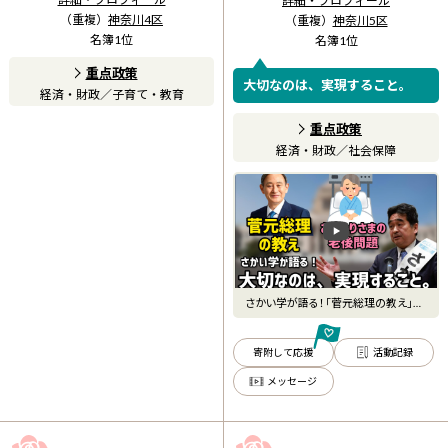
詳細・プロフィール
（重複）
神奈川4区
（重複）
神奈川5区
名簿
1
位
名簿
1
位
重点政策
大切なのは、実現すること。
経済・財政
／
子育て・教育
重点政策
経済・財政
／
社会保障
さかい学が語る！「菅元総理の教え」
「おひとり様問題」大切なの
寄附して応援
活動記録
メッセージ