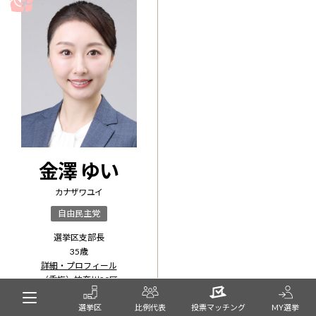
金澤 ゆい
カナザワ ユイ
自由民主党
選挙区支部長
35
歳
詳細・プロフィール
（重複）
神奈川20区
名簿
1
位
選挙区
比例代表
投票マッチング
MY選挙