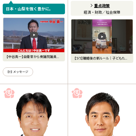
重点政策
日本・山梨を強く豊かに。
経済・財政
／
社会保障
【中谷真一】自衛官から衆議院議員
【5/5】離婚後の新ルール｜子どもたち
へ。＃山梨１区 ＃衆議院議員
のために何が変わる？⑤
メッセージ