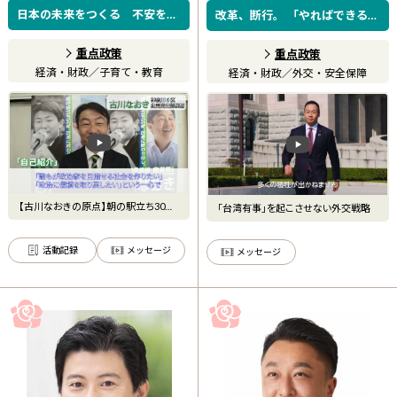
日本の未来をつくる 不安を希
改革、断行。 「やればできる」
望へ
誰もが何度でも挑戦できる日本
へ
重点政策
重点政策
経済・財政
／
子育て・教育
経済・財政
／
外交・安全保障
【古川なおきの原点】朝の駅立ち30
「台湾有事」を起こさせない外交戦略
年、政治は国民のもの
活動記録
メッセージ
メッセージ