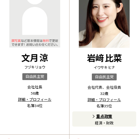
文月 涼
岩﨑 比菜
フヅキ リョウ
イワサキ ヒナ
自由民主党
自由民主党
会社社長
会社代表、会社役員
58
歳
32
歳
詳細・プロフィール
詳細・プロフィール
名簿
34
位
名簿
35
位
重点政策
経済・財政