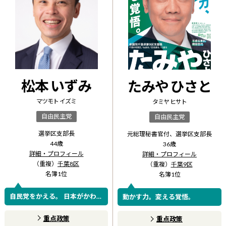
松本 いずみ
たみや ひさと
マツモト イズミ
タミヤ ヒサト
自由民主党
自由民主党
選挙区支部長
元総理秘書官付、選挙区支部長
44
歳
36
歳
詳細・プロフィール
詳細・プロフィール
（重複）
千葉8区
（重複）
千葉9区
名簿
1
位
名簿
1
位
自民党をかえる。 日本がかわ
動かす力。変える覚悟。
る。
重点政策
重点政策