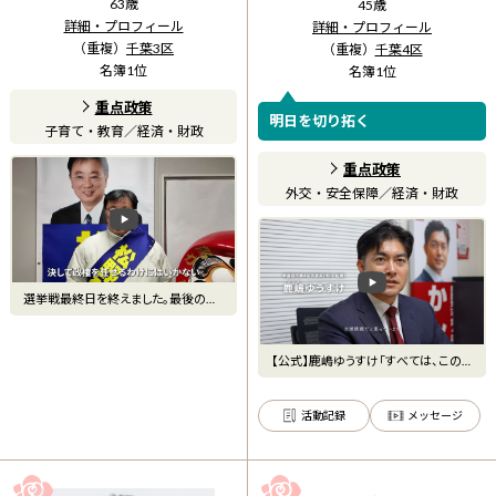
63
歳
45
歳
詳細・プロフィール
詳細・プロフィール
（重複）
千葉3区
（重複）
千葉4区
名簿
1
位
名簿
1
位
重点政策
明日を切り拓く
子育て・教育
／
経済・財政
重点政策
外交・安全保障
／
経済・財政
選挙戦最終日を終えました。最後のお
訴えです。#衆議院選挙 #
【公式】鹿嶋ゆうすけ「すべては、この
街の明日を切り開くために
活動記録
メッセージ