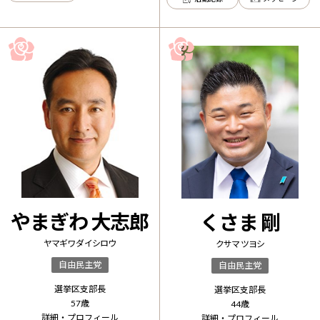
やまぎわ 大志郎
くさま 剛
ヤマギワ ダイシロウ
クサマ ツヨシ
自由民主党
自由民主党
選挙区支部長
選挙区支部長
57
歳
44
歳
詳細・プロフィール
詳細・プロフィール