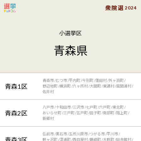
衆院選
2024
小選挙区
青森県
青森市
むつ市
平内町
今別町
蓬田村
外ヶ浜町
青森1区
野辺地町
横浜町
六ヶ所村
大間町
東通村
風間浦村
佐井村
八戸市
十和田市
三沢市
七戸町
六戸町
東北町
青森2区
おいらせ町
三戸町
五戸町
田子町
南部町
階上町
新郷村
弘前市
黒石市
五所川原市
つがる市
平川市
青森3区
鰺ヶ沢町
深浦町
西目屋村
藤崎町
大鰐町
田舎館村